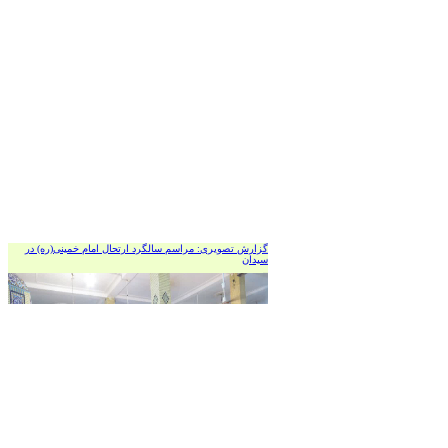
گزارش تصویری: مراسم سالگرد ارتحال امام خمینی(ره) در
سیدان