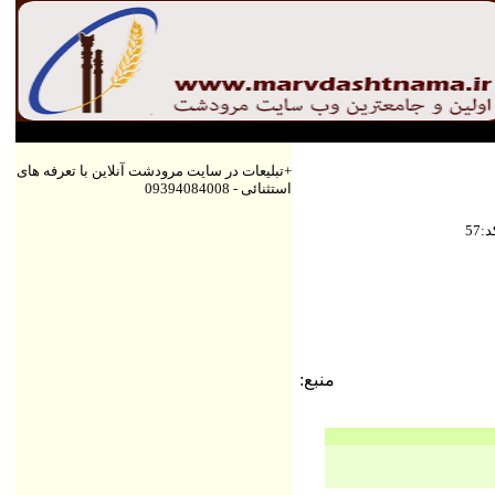
+تبلیعات در سایت مرودشت آنلاین با تعرفه های
استثنائی - 09394084008
كد
57
منبع: