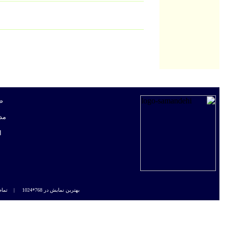
ص
مد
ا
بهترین نمایش در 768*1024 |
تمام