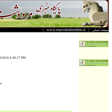
|
www.marvdashtonline.ir
|
صفحه اصلی
9/2010 4:48:27 PM
مر