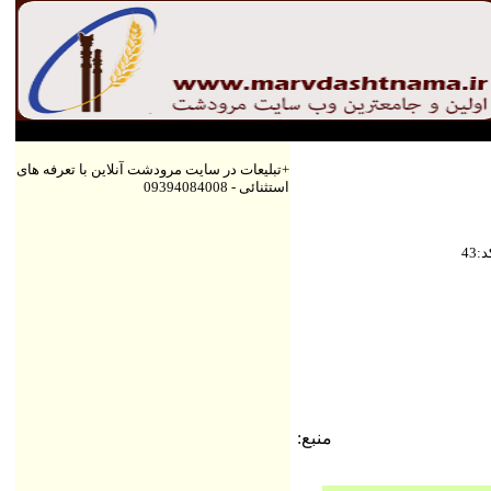
+تبلیعات در سایت مرودشت آنلاین با تعرفه های
استثنائی - 09394084008
كد
43
منبع: