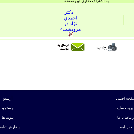
به اشتراک گذاری این صفحه
دكتر
احمدي
نژاد در
مرودشت>
فحه اصلی
آرشیو
یریت سایت
جستجو
رتباط با ما
پیوند ها
خبرنامه
سفارش تبلیغ