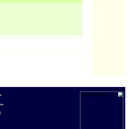
ص
مد
ا