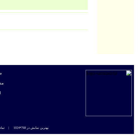
ص
مد
ا
بهترین نمایش در 768*1024 |
تمام