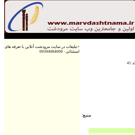
+تبلیعات در سایت مرودشت آنلاین با تعرفه های
استثنائی - 09394084008
كد
41
منبع: