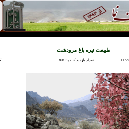
طبيعت تيره باغ مرودشت
11/2
:تعداد بازديد كننده
3681
: