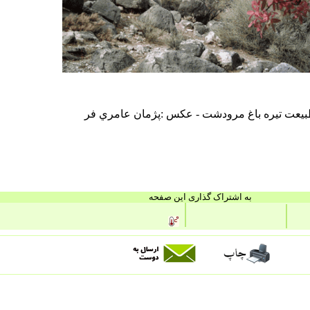
يعت تيره باغ مرودشت - عكس :پژمان عامري فر
به اشتراک گذاری این صفحه