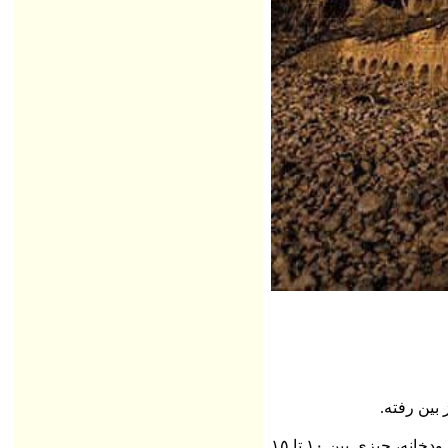
بين رفته.
چيزي كه من در مشاهداتم درك كردم اينگونه بود كه ظاهرا پل داراي هفت دهانه بوده و ارتفاع تقريبي آن از كف فعلي رودخانه، چيزي بين ١٠ تا ١٥