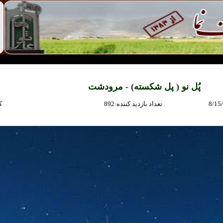
پُل نو ( پل شكسته) - مرودشت
8/15
:تعداد بازديد كننده
892
: