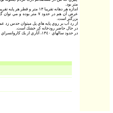
متر بود.
اندازه هر دهانه تقريبا ١٣ متر و قطر هر پايه تقريبا ٧ متر بوده كه با اين حساب، طول آن بيش از ١٢٠ متر مي شود.
عرض آن هم در حدود ٧ متر 
بزرگتر است.
از رد آب بر روي پايه هاي پل ميتوان حدس زد عمق رودخانه كر د
در حال حاضر رودخانه كر خشك است.
در حدود سالهاي ١٣٤٠، آثاري از يك كاروانسراي دوره هخامنشي (يا ساساني) در نزديكي پل گزارش شده كه متاسفانه نتوانستم پيدا كنم.