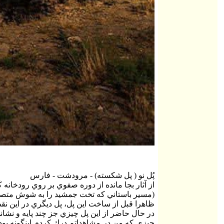
پُل نو ( پل شكسته) - مرودشت - فارس
از آثار بجا مانده از دوره صفوي بر روي رودخانه 
(مسير باستاني كه تخت جمشيد را به شوش متصل
ظاهرا قبل از ساخت اين پل، پل ديگري در اين نقط
در حال حاضر از اين پل چيزي جز چند پايه و نشاني