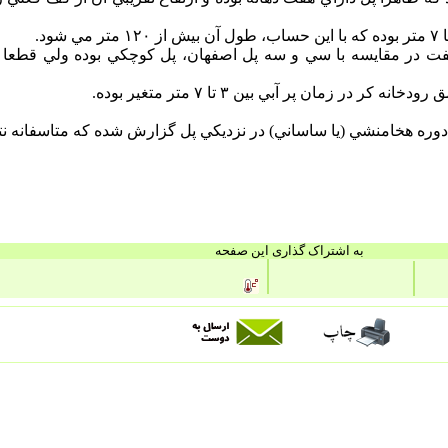
بوده و مي توان گفت در مقايسه با سي و سه پل اصفهان، پل كوچكي بوده ولي 
ر زمان پر آبي بين ٣ تا ٧ متر متغير بوده.
به اشتراک گذاری این صفحه