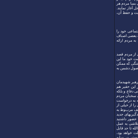
ی بسا مردم هر
 آغاز نمایند.
یت و حفظ آن،
تماعی خود را
ه بعضی اصناف
ه مردم ارائه
 از مردم قصد
ست خود ما این
هنگی که ممکن
وصول دشمن به
رهبر شهیدمان
 این حقیر هم
 دفاع و بلکه
ن سخنان مردم
ه به درخواست
را از خیلی از
تلف مربوط به
گیریهای جدید
ر میادین حضور داشتید
 تلاشی به عمل
له تا حد قابل
ت خواهد بود،
ومتی در سایه