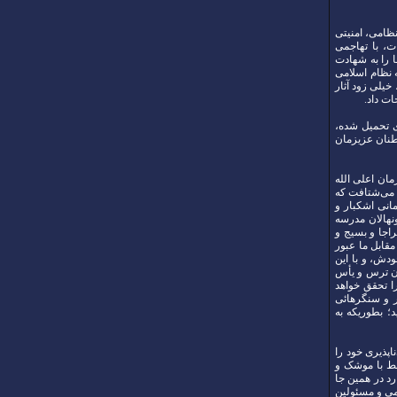
ظامی، امنیتی
، با تهاجمی
در ادامه حدود ۱۰۰۰ نفر از هموطنان ما را به شهادت
 نظام اسلامی
خیلی زود آثار
ات داد.
دی تحمیل شده،
وطنان عزیزمان
مان اعلی الله
 می‌شتافت که
انی اشکبار و
نهالان مدرسه
اجا و بسیج و
مقابل ما عبور
دش، و با این
ان ترس و یأس
ا تحقق خواهد
ر و سنگرهائی
د؛ بطوریکه به
 و خستگی‌ناپذیری خود را
ش فقط با موشک و
رد در همین جا
می و مسئولین