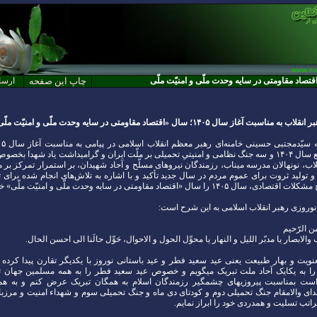
قتصاد مقاومتی در سایه وحدت ملّی و امنیّت ملّی
چاپ اين صفحه
ارسا
ت آغاز سال ۱۴۰۵؛ سال «اقتصاد مقاومتی در سایه وحدت ملّی و امنیّت ملّی»
مروری بر وقایع سال ۱۴۰۴ و سه جنگ نظامی و امنیتیِ تحمیلی بر ملّت ایران و گرامیداشت یاد شهدا ب
لاب، نونهالان مدرسه میناب، رزمندگان نیروهای مسلّح و آحاد شهیدان، بر استمرار تمرکز بر م
 تولید ثروت برای عموم مردم در سال جدید تأکید و با اشاره به تلاش‌های انجام شده برای ت
۱ را سال «اقتصاد مقاومتی در سایه وحدت ملّی و امنیّت ملّی» خواندند.
نوروزی رهبر انقلاب اسلامی به این شرح است:
ن الرّحیم
الابصار یا مدبّر اللیل و النهار یا محوِّل الحول و الاحوال، حَوِّل حالَنا الی احسن الحال.
نویت و بهار طبیعت یعنی عید سعید فطر و عید باستانی نوروز با یکدیگر تقارن پیدا کرده ک
ا به یکایک آحاد ملت تبریک میگویم و خصوص عید سعید فطر را به همه مسلمین جهان ت
است بمناسبت پیروزیهای چشمگیر رزمندگان اسلام به همگان تبریک عرض کنم و به همه خ
دای والامقام جنگ تحمیلی دوم و کودتای دی‌ ماه و جنگ تحمیلی سوم و شهداء امنیت و مرزبا
اتب تسلیت و همدردی خود را ابراز نمایم.