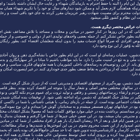
ل این ایام را البته با حفظ احترام به بازماندگان شهداء و رعایت حال ایشان داشته باشند؛ و ا
تیکه هماهنگی لازم بعمل آید و ممکن شود دیدارهای سال نو خود را با تکریم شهداء همان محل
 دولت محترم برای مصیبت شهادت رهبر عزیزمان مقرر کردند به جای خود باقی است و رعا
این نظام و کشور تلقّی میشود.
لمات عرائض مختصر دیگری هست.
سانی که در این روزها در کنار حضور در میادین و محلات و مساجد با تلاش مضاعف نقش اج
مایند بطور خاص تشکر کنم. از جمله بعضی واحدهای تولیدی اعم از دولتی و خصوصی و از جمل
ص افرادی که صرفاً انواع خدمات مفید را بدون اینکه شغلشان اقتضاء کند، بطور رایگان ب
له به وُفور از این نوع وجود دارد.
من، عملیات رسانه‌ای او است که در این ایام بطور خاص با نشانه‌گیری ذهن و روان آحادی
لّی و به تبَع در امنیت ملی را دارد. ما باید مواظب باشیم تا مبادا در اثر سهل‌انگاری و بد
یابد. از این رو توصیه‌ام به رسانه‌های داخلی کشورمان با همه تفاوتهای فکری، سیاسی و فر
ند این است که از پرداختن به نقاط ضعف بطور جدی خودداری کنند. در غیر اینصورت امکان 
دارد.
مید دشمن، بهره‌گیری از ضعفهای اقتصادی و مدیریتی است که از دیرباز شکل گرفته است. 
مه در سالهای مختلفی محور اصلی و شعار سال را متوجه امر اقتصاد کرده بودند. بنظر قاصر
ردم و ارتقاء زیرساختهای زیستی و رفاهی و تولید ثروت برای عموم مردم نکته کانونی و نوعی
 در مقابل جنگ اقتصادی که دشمن براه انداخته تلقی شود. از توفیقات بنده امکان شنید
 طبقات اجتماعی بوده است. از جمله در بازه‌ای زمانی، با هیئتی ناشناس با شما در تاکسی ک
بود در خیابانهای تهران همسفر میشدم و به سخنانتان گوش فرا میدادم و این نوع نمونه‌گیری 
تر میدانستم. برداشت بنده در خیلی موارد موافق کلمات شما که معمولاً بشکل انتقادات مخ
و مدیریتی بیان میشد، بود. در این ضمن خیلی چیزها از شما فرا گرفتم و همچنان بدنبال یاد
هستم. از جمله در همین ایام قبل و بعد از ۱۹ رمضان المبارک باز هم از افراد مختلفی از شما که د
تم. امیدوارم از این نعمت محروم نشوم. در پی این آموختن‌ها و شنیدن‌ها و سائر مطالعات،
لاجی کارساز و کارشناسی‌شده تدوین شود که تا حد ممکن جامع‌الاطراف بوده باشد که بحمدال
ب تحقق پیدا کرده و بزودی آماده عمل توسط مسئولین عالی همّت با همکاری همه آحاد مل
عالی. و در آخر این قسمت با تأسی به رهبر عظیم‌الشأن شهید، شعار امسال را «اقتصاد مقا