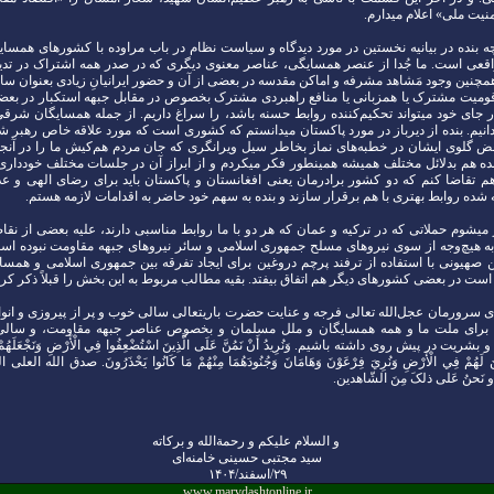
یت ملی» اعلام میدارم.
چه بنده در بیانیه نخستین در مورد دیدگاه و سیاست نظام در باب مراوده با کشورهای همسایه
قعی است. ما جُدا از عنصر همسایگی، عناصر معنوی دیگری که در صدر همه اشتراک در تدین
مچنین وجود مَشاهد مشرفه و اماکن مقدسه در بعضی از آن و حضور ایرانیانِ زیادی بعنوان سا
ومیت مشترک یا همزبانی یا منافع راهبردی مشترک بخصوص در مقابل جبهه استکبار در بعض
در جای خود میتواند تحکیم‌کننده روابط حسنه باشد، را سراغ داریم. از جمله همسایگان شرقی
انیم. بنده از دیرباز در مورد پاکستان میدانستم که کشوری است که مورد علاقه خاص رهبر ش
غض گلوی ایشان در خطبه‌های نماز بخاطر سیل ویرانگری که جان مردم هم‌کیش ما را در آنجا 
ده هم بدلائل مختلف همیشه همینطور فکر میکردم و از ابراز آن در جلسات مختلف خودداری 
هم تقاضا کنم که دو کشور برادرمان یعنی افغانستان و پاکستان باید برای رضای الهی و ع
ده روابط بهتری با هم برقرار سازند و بنده به سهم خود حاضر به اقدامات لازمه هستم.
میشوم حملاتی که در ترکیه و عمان که هر دو با ما روابط مناسبی دارند، علیه بعضی از نقا
 هیچ‌وجه از سوی نیروهای مسلح جمهوری اسلامی و سائر نیروهای جبهه مقاومت نبوده است.
هیونی با استفاده از ترفند پرچم دروغین برای ایجاد تفرقه بین جمهوری اسلامی و هم
ست در بعضی کشورهای دیگر هم اتفاق بیفتد. بقیه مطالب مربوط به این بخش را قبلاً ذکر کرده
عای سرورمان عجل‌الله تعالی فرجه و عنایت حضرت باریتعالی سالی خوب و پر از پیروزی و انو
 برای ملت ما و همه همسایگان و ملل مسلمان و بخصوص عناصر جبهه مقاومت، و سالی نَ
یت در پیش روی داشته باشیم. وَنُرِيدُ أَنْ نَمُنَّ عَلَى الَّذِينَ اسْتُضْعِفُوا فِي الْأَرْضِ وَنَجْعَلَهُمْ أَئِمَّ
َكِّنَ لَهُمْ فِي الْأَرْضِ وَنُرِيَ فِرْعَوْنَ وَهَامَانَ وَجُنُودَهُمَا مِنْهُمْ مَا كَانُوا يَحْذَرُونَ. صدق‌ الله 
نَحنُ عَلی ذلکَ مِنَ الشّاهدین.
و السلام علیکم و رحمةالله و برکاته
سید مجتبی حسینی خامنه‌ای
۲۹/اسفند/۱۴۰۴
www.marvdashtonline.ir