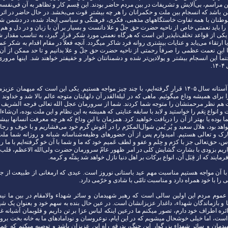
ن مراسم، بی‌آلایش و تشریفات در بین مردم حاضر بودند. این قِسم کار و تظاهر به آن فی‌نفسه 
َن باشد که انسجام بین ملت و حکمرانان را هر چه بیشتر قوت می‌بخشد. در حال حاضر در اث
وطنان با همه تفاوت خاستگاههای مذهبی، فکری، فرهنگی و سیاسی ایجاد شده، در دشمن 
را باید نعمتی خاص از ناحیه حضرت حق جلّ‌ و علا دانست و بسیار بر آن با زبان و در دل و هم
 یکی از قواعد تخلف‌ناپذیر این است که هرگاه نعمتی مورد شکر قرار گیرد، به تناسب مقدار 
ا ارتقاء می‌یابد و عنایات بیشتری روانه فرد شاکر میگردد. آنچه فعلاً در مقام اقدام به شکر ع
 این نعمت عظمی را صرفاً رحمتی از ناحیه حضرت حق جلّ و علا بدانیم و تا حد ممکن از آن
تماً این انسجام بیشتر و پولادین‌تر شده و دشمنانتان خوار و خفیفتر خواهند شد. اینها مرور
.
اما حال که در آستانه سال ۱۴۰۵ قرار گرفته‌ایم، با چند چیز مواجه هستیم. یکی این است که میهمان 
ضان ۱۴۴۷ را برای همیشه وداع میگوئیم. ماهی که در لیلة‌القدر آن دلهایتان متوجه عالم بالا شد و خداون
 هم نظر مرحمتشان را متوجه شما کردند. شما از سرورمان عجل‌ الله تعالی ‌فرجه‌ الشریف 
 انواع نِعَم را خواستید و لابد با سابقه عنایتی که همیشه به این نظام و این ملت بوده، ان‌شاء‌ال
بوده یا بهتر از آن را دریافت خواهید کرد. همزمان با این وداع که هر چه معرفت انسانها بیشتر
 خواهد بود، هلال سعید و پُر یُمن شوال‌المکرّم را در آغوش گرم خود می‌فشاریم و با خوف و رج
 و تعالی هستیم. امیدوارم پس از آن حضورهای وظیفه‌شناسانه شبانه و روزانه شما مل
 حق‌تعالی جز با کرَم و حِلم و عفو و لطف عَمیم خود که ما و شما با آن خو گرفته‌ایم با ما رفت
یم بزودی با بشارت گشایش کلی در امر ظهور عامّ سرورمان حضرت ولی‌الله الاعظم، قلب 
رمایند که از قِبَل آن، انواع برکات بر اهل دنیا نازل خواهد شد بِمَنِّه و کرمه.
با آن مواجه هستیم مناسبت مهم عید باستانی نوروز است. عیدی که ارمغانی از طبیعت از 
را با خود همراه دارد و مناسبت تامّی با شادی و خرّمی دارد.
عموم مردم این اولین سالی است که رهبر شهیدمان و سائر شهداء والامقام در بین ما ن
ا و بازماندگان شهداء، داغدار عزیزانشان است. در عین حال بنده به سهم خود و بعنوان یک ش
ئره‌ اطراف خود دارم، تصور میکنم ما درعین اینکه لباس عزا بر تن داریم و قلوبمان آشیانه غم
ت، اما خیلی خوشحال میشویم که در این ایام، نوعروسان و نودامادهای ما به خانه بخت بروند 
دمان و سائر شهداء بزرگوار این جنگ، بدرقه راه این عزیزان باشد و توصیه میکنم که عمو