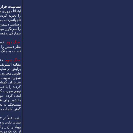
بمناسبت فرارسیدن سال شمسی ۰۵
ابتدائاً مرور
را تجربه کردن
رسانید. دشمن 
را سرنگون میسا
بیچارگی و مَسک
جنگ دوم
، کود
نظر دشمن را عم
نسبت به جنگ س
جنگ سوم،
جنگ
مقامه ‌الشریف
برایش در سایه
قلوبی محزون و
شجره طیبه مین
سربازان گمنام 
کردند را با ح
توهم صورت گرف
ایجاد کرده، م
بخشید. ولی شم
مستحکم به تعدا
گفتن کلمات مت
پهپاد و اژدر و
از تک تک مردم