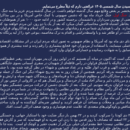
۱۴ عرائضی دارم که ذیلاً مطرح می‌نمایم.
ی مختصر بر بعض وقایع مهم سال گذشته خواهم داشت. در سال گذشته مردم عزیز ما سه جنگ ن
د.
جنگ اول،
جنگ خرداد ماه بود که دشمن صهیونی با کمک خاص آمریکا و در بین مذاکرات
ناجوانمردانه بعضی از بهترین سرداران و دانشمندان برجسته کشور و 
بخاطر اشتباه فاحش محاسباتی گمان میکرد که بعد از یک یا دو روز، این مردم خواهند بود که
زند. ولی با هوشیاری شما مردم و رشادتهای بی‌نظیر رزمندگان اسلام و فداکاریهای فراوان، 
نَت در او ظاهر شد و با واسطه‌تراشی و اقدام به ترک مخاصمه، بنوعی خود را از لبه پرتگاه نج
تای دی ماه بود که آمریکا و نظام صهیونی به تصور اینکه مردم ایران در اثر مشکلات اقتصا
لی مینمایند، با استفاده از مزدوران خود فجایع بیشماری را رقم زدند و عده بیشتری از هم
ابق را به شهادت رسانیده و خساراتی فراوان وارد کردند.
ی است که اکنون در میانه آن هستیم که در اولین روز آن پدر مهربان امت، رهبر عظیم‌القدر
 را در حالیکه با اشتیاق فراوان در رأس قافله‌ای از شهیدان در سفری آسمانی بسوی جایگاهی
 رحمت الهی و قرب انوار طیّبه و در عِداد‌ صدیقین و شهداء در نظر گرفته شده بود، با چشم
 شکسته بدرقه کردیم. همچنین از همان روز به بعد بتدریج شهداء دیگر این جنگ از جمله نو
اب و ستارگان دلیر و مظلوم ناوشکن دنا و فرماندهان و رزمندگان شهید سپاه و ارتش و فر
و مرزبانان دلیر و سائر آحاد ملت از خردسال و بزرگسال هم که در کاروانی از جنس نور از 
سرت فراوان بدرقه نمودیم. این جنگ، بعد از ناامیدی دشمن از حرکت مردمی چشمگیر بنفع خو
ت که اگر رأس نظام و عده‌ای از مؤثرین نظامی را بشهادت برساند، در شما مردم عزیزم
وجب ترک عرصه از سوی شما شده و از این طریق رویای تسلط بر ایران و سپس تجزیه آن ر
ا در این ماه مبارک، صیام را با جهاد توأم کرده و خطّ دفاعی گسترده‌ای به وسعت کشو
د میادین و محلّات و مساجد آن فراهم کردید و اینطور ضربه‌ای گیج‌کننده به او وارد ساختی
ناقض و یاوه‌گوئی‌های متعددی که علامت عدم هوشیاری و وجود ضعف ادراکی است، افتاد.
شما قبلاً در ۲۲ دی کودتا را سرکوب کردید و در ۲۲ بهمن بار دیگر ضدّیت خود با استکبار جهانی،
نشان دادید و در ۲۲ اسفند که مصادف با روز قدس بود با زدن این ضربه به او فهمانیدید که سر و کار
 امور نظامی نیست؛ خط مقدم ایران خیلی بزرگتر از ذهنیت حقیر و کوچک او است. بنده جا دا
 عزیز بخاطر خلق این حماسه عظیم تشکر کنم؛ همچنین از رئیس‌جمهور شجاع، صادق و مرد