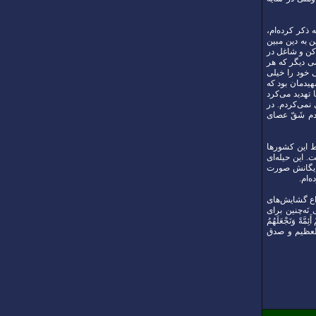
 ذکر کرده‌ام،
 به دین مبین
کن و شاغل در
ی دیگر که هر
 خود را خیلی
هیدمان بود که
تهدید می‌کرد
نمی‌کردم. در
دم شَقّ عصای
ط این کشورها
 این حیله‌ای
سایگانش صورت
‌ام.
اع گشایش‌های
ه‌چنین برای
ةً وَنَجْعَلَهُمُ
العلی العظیم و صدق