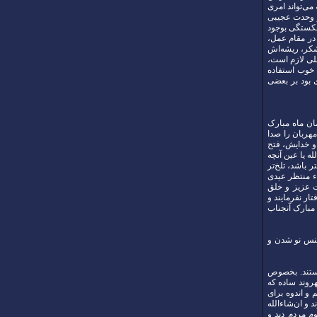
می‌تواند امری
ر وحدت عجیبی
شکستگی بوجود
 در مقام عمل،
شکر، ریشه‌اش
ملی لازم است،
 خوب استفاده
ی بود بر بعضی
عزیزمان ماه مبارک
د مهربان را صدا
و خدایش، فتح
له یا عین آنچه
 باشد، تلخ‌تر
اء منتظر عیدی
ت عزیز و خلق
ار نفرمایند و
مبارک آنجناب
جنس نو شدن و
یستند. بخصوص
هروند ساده که
 و اندوه برای
و ان‌شاء‌الله
م مردم دید و