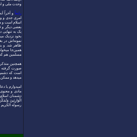
وحدت ملی و امن
رابعاً
و آخراً آن
امری جدی و وا
اسلام است و ه
بعضی دیگر و ق
یک به تنهایی 
بخود نزدیک مید
نمونه‌اش در ب
ظاهر شد. و بن
همین‌جا میخوا
مسلمین هم که ش
همچنین متذکر 
صورت گرفته به
است که دشمن ص
میدهد و ممکن ا
امیدوارم با د
مادی و معنوی
دشمنان اسلام و بشر
الْوَارِثِينَ وَنُم
رسوله الکریم و 