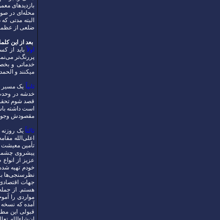
بازدیدهای معمو
محله‌ای در صور
البته مدتی که
ضلعی از عظمت 
بعد از این ک
اولاً
باید از ک
پررنگ‌تر می‌ن
خدماتی و بخصو
میکنند و الحمدل
ثانیاً
یک مسیر دش
خدشه در وحدت م
قصد شوم تحقق 
است داشته باش
مقصودش وجود 
ثالثاً
یک روزنه ا
اعلی‌الله مقا
تأمین معیشت م
پیشروی چشمگیر
عزیز از انواع
خودم تهیه شده 
نظرسنجی‌ها بر
جهات اقتصادی 
مواردی را آموخ
آمده که نسخه ع
قبولی این مطل
ان‌شاء‌الله ت