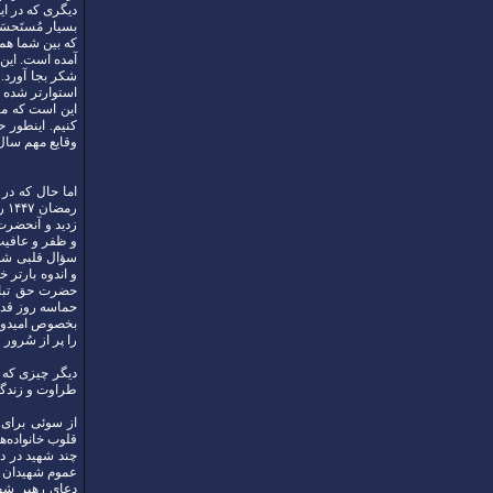
دیگری که در ای
بسیار مُستَحس
که بین شما هم
آمده است. این 
شکر بجا آورد.
استوارتر شده ی
این است که ما
کنیم. اینطور ح
وقایع مهم سال ۱۴۰۴
رم
زدید و آنحضرت
و ظفر و عافیت و
سؤال قلبی شما 
و اندوه‌ بارتر
حضرت حق تبارک
حماسه روز قدس،
بخصوص امیدوار
را پر از سُرور ف
دیگر چیزی که 
طراوت و زندگی 
از سوئی برای 
قلوب خانواده‌ه
چند شهید در دا
عموم شهیدان اس
دعای رهبر شهی