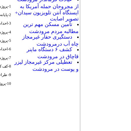
از مجروحان حمله آمریکا به
1-پروژه حفر و تجهیز چاه جهت ابیاری فضای سبز شهری در محل پارک امام هادی با اعتبار 850000000 ریال
ایستگاه آنتن تلویزیون سیدان+
2-پایانه مسافر بری در زمینی به مساحت 22000 متر مربع واقع در بلوار امام علی (ع)
تصویر اصابت
3-احداث شهربازی به مساحت سه هکتار در ورودی شهر مرودشت جننب پارک ملت
تأمین مسکن مهم ترین
مطالبه مردم مرودشت
4-پروژه احداث مبلمان شهری در بلوار 60 متری امام علی (ع) بطول7/2 کیلومتر
دستگیری حفار غیرمجاز
5-پروژه موزائیک فرش پیاده روهای سطح شهر و خیابان 60 متری بطول 5/1 کیلومتر
چاه آب درمرودشت
کشف ۶ دستگاه ماینر
6-احداث سالن چند منظوره مدیریت بهران
قاچاق در مرودشت
7-پروژه تکمیل ساختمان ایستگاه شماره 4 اتش نشانی
تعطیلی مرکز غیرمجاز لیزر
8-کف کشی و شیب بندی جداول سطح شهر در جهت رعایت بهداشت محیط شهری
و پوست در مرودشت
9- طراحی و بهسازی و ایجاد مبلمان شهری حاشیه پارک انقلاب از جنب سینما ابوذر تا مقابل ساختمان شورای شهر
10-پروژه سامندهی گلزار شهدا و ساخت سرد خانه و دهها مورد دیگر که انشا الله در اینده نزدیک تقدیم شهروندان خواهد