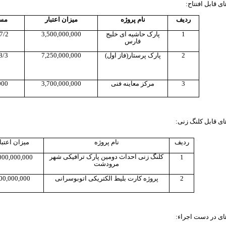
ی قابل افتتاح:
ردیف
نام پروژه
میزان اعتبار
مس
1
پارک حاشیه ای خلیج
3,500,000,000
7/2 هکتار
فارس
2
پارک پرستار(فاز اول)
7,250,000,000
8/3هکتار
3
مرکز معاینه فنی
3,700,000,000
1000
ای قابل کلنگ زنی:
ردیف
نام پروژه
میزان اعتبا
کلنگ زنی احداث دومین پارک ترافیکی شهر
000,000,000
1
مرودشت
2
پروژه کارت بلیط الکتریکی اتوبوسرانی
00,000,000
ای در دست اجراء: