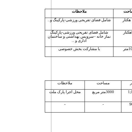
احت
ملاحظات
شامل فضای تفریحی ورزشی-پارکینگ و...
شامل فضای تفریحی ورزشی-پارکینگ
نماز خانه –سرویس بهداشتی و ساختمان
اداری و ...
متر
با مشارکت بخش خصوصی
ر
مساحت
ملاحظات
1,
3000متر مربع
محل اجرا پارک ملت
-
-
9