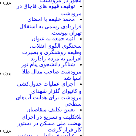
پروژه ها
توقیف قهوه های قاچاق در
مرودشت
محمد خلیفه با امضای
قراردادی رسمی به استقلال
تهران پیوست.
ائمه جمعه به عنوان
سخنگوی الگوی انقلاب،
وظیفه روشنگری و بصیرت
افزایی به مردم رادارند
شناگر دانشجوی پیام نور
مرودشت صاحب مدال طلا
پروژه ه
آسیا شد
اجرای عملیات جدول‌کشی
و کانیوای گلزار شهدای
مرودشت برای هدایت آب‌های
سطحی
تعیین تکلیف متقاضیان
بلاتکلیف و تسریع در اجرای
نهضت ملی مسکن در دستور
کار قرار گرفت
پروژه ه
عیادت فرماندار مرودشت