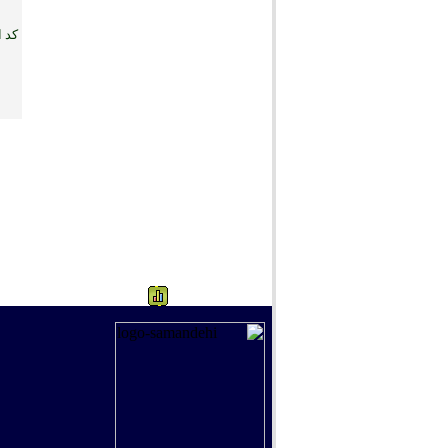
کد ا
1653