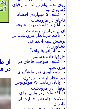
روی تخته پیام روشن به رقبای
کشوری بود
کشف ۵ میلیاردی احشام
قاچاق در مرودشت
آغاز برداشت ذرت علوفه
ای از مزارع مرودشت
تأکید فرماندار مرودشت بر
پوشش بیمه اجتماعی
کشاورزان
ما ایرانی‌ها واقعاً
خارق‌العاده هستیم
از ط
کشف سوخت قاچاق در
مرودشت
در هف
جمع آوری تور ماهیگیری
غیر مجاز از سد درودزن
پایان رقابت‌ ۷۶ هوگوپوش
نونهال در مرودشت
اقدامات زیر بنایی برای
سلامت جامعه با حمایت از
مادران
دستور فوری دادستان