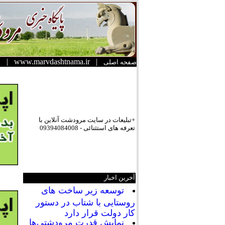
|
www.marvdashtnama.ir
|
صفحه اصلی
+تبلیعات در سایت مرودشت آنلاین با
تعرفه های استثنائی - 09394084008
آخرین اخبار
توسعه زیر ساخت های
روستایی با شتاب در دستور
کار دولت قرار دارد
نمایش قدرت مرودشتی‌ها