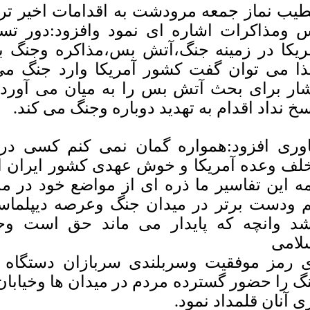
یب نماز جمعه مرودشت به اقدامات اخیر تر
 ومذاکرات اشاره ای نمود وافزود:دور ت
ریکا در زمینه جنگ،آتش بس،مذاکره وجنگ 
ذا می توان گفت کشور آمریکا وارد جنگ می
ار برای بحث آتش بس را به میان می آورد و
سخ نداد اقدام به تهدید دوباره وجنگ می کند.
وری افزود:همواره گمان نمی کنم کسی در د
لف وعده آمریکا و خوش عهدی کشور ایران اسل
ه این تفاسیر ما ذره ای از مواضع خود در 
م ودست برتر در میدان جنگ وعرصه دیپلما
شد وانچه که پایدار می ماند حق است و
لامی
 رمز موفقیت وسربلندی سربازان دستگاه د
گ را حضور گسترده مردم در میدان ها وخیابان 
ی آنان قلمداد نمود.