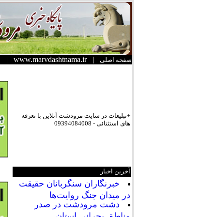
|
www.marvdashtnama.ir
|
صفحه اصلی
+تبلیعات در سایت مرودشت آنلاین با تعرفه
های استثنائی - 09394084008
آخرین اخبار
خبرنگاران سنگربانان حقیقت
در میدان جنگ روایت‌ها
دشت مرودشت در صدر
مناطق بحرانی استان