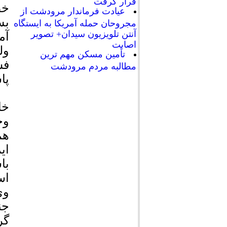
قرار گرفت
خط
عیادت فرماندار مرودشت از
بس
مجروحان حمله آمریکا به ایستگاه
آنتن تلویزیون سیدان+ تصویر
آم
اصابت
ول
تأمین مسکن مهم ترین
فش
مطالبه مردم مرودشت
پا
خا
وخ
هم
ای
با
اس
وی
جن
گر