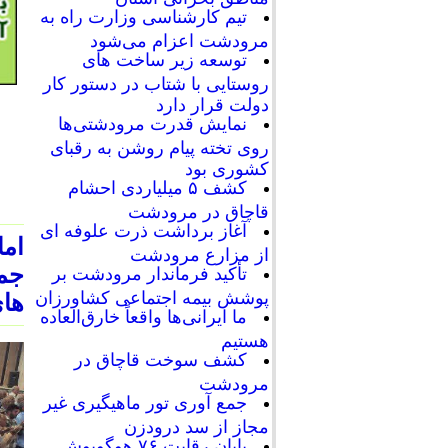
تیم کارشناسی وزارت راه به
مرودشت اعزام می‌شود
توسعه زیر ساخت های
روستایی با شتاب در دستور کار
دولت قرار دارد
نمایش قدرت مرودشتی‌ها
روی تخته پیام روشن به رقبای
کشوری بود
کشف ۵ میلیاردی احشام
قاچاق در مرودشت
آغاز برداشت ذرت علوفه ای
ام
از مزارع مرودشت
جمه
تأکید فرماندار مرودشت بر
پوشش بیمه اجتماعی کشاورزان
های
ما ایرانی‌ها واقعاً خارق‌العاده
هستیم
کشف سوخت قاچاق در
مرودشت
جمع آوری تور ماهیگیری غیر
مجاز از سد درودزن
پایان رقابت‌ ۷۶ هوگوپوش