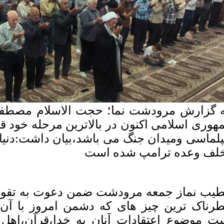
 گزارش مرودشت نما؛ حجت الاسلام مصطفی خ
هوری اسلامی اکنون در بالاترین مرحله خود ق
پلماسی ومیدان جنگ می باشد،بیان داشت:دنیا
لف وعده ترامپ شده است
یب نماز جمعه مرودشت ضمن دعوت به تقوی 
رناک ترین چیز های که دشمن امروز با آن ج
ت موضوع اعتقادات آنان به خدا،قرآن،اهل