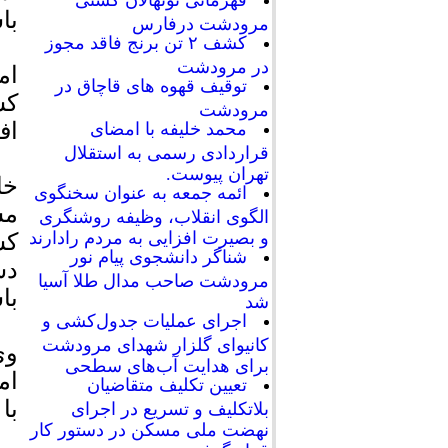
قهرمانی نونهالان کشتی
با
مرودشت درفارس
کشف ۲ تن برنج فاقد مجوز
در مرودشت
ام
توقیف قهوه های قاچاق در
کش
مرودشت
اف
محمد خلیفه با امضای
قراردادی رسمی به استقلال
تهران پیوست.
خا
ائمه جمعه به عنوان سخنگوی
مش
الگوی انقلاب، وظیفه روشنگری
و بصیرت افزایی به مردم رادارند
کش
شناگر دانشجوی پیام نور
دس
مرودشت صاحب مدال طلا آسیا
با
شد
اجرای عملیات جدول‌کشی و
کانیوای گلزار شهدای مرودشت
وی
برای هدایت آب‌های سطحی
ام
تعیین تکلیف متقاضیان
با
بلاتکلیف و تسریع در اجرای
نهضت ملی مسکن در دستور کار