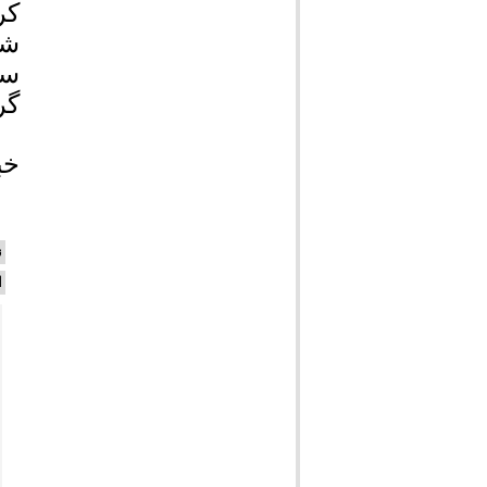
کر
شا
سا
گر
خب
ن
ا