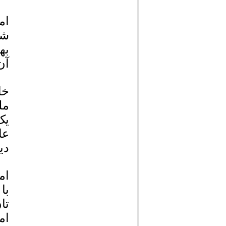
ام
شه
به
آن
خا
مل
یک
عا
دی
ام
با
تا
ام