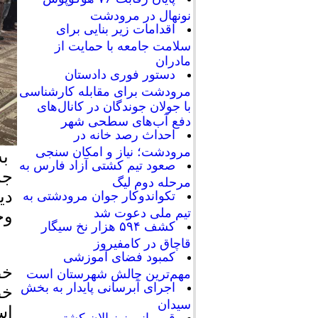
نونهال در مرودشت
اقدامات زیر بنایی برای
سلامت جامعه با حمایت از
مادران
دستور فوری دادستان
مرودشت برای مقابله کارشناسی
با جولان جوندگان در کانال‌های
دفع آب‌های سطحی شهر
احداث رصد خانه در
مرودشت؛ نیاز و امکان سنجی
به
صعود تیم کشتی آزاد فارس به
جم
مرحله دوم لیگ
دی
تکواندوکار جوان مرودشتی به
تیم ملی دعوت شد
وخ
کشف ۵۹۴ هزار نخ سیگار
قاچاق در کامفیروز
کمبود فضای آموزشی
خط
مهم‌ترین چالش شهرستان است
اجرای آبرسانی پایدار به بخش
خط
سیدان
اس