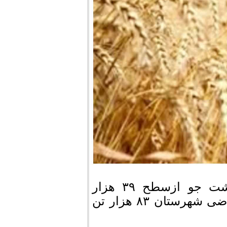
مدیر جهاد کشاورزی مرودشت از آغاز برداشت جو ازسطح ۳۹ هزار
هکتارمزارع این شهرستان خبر داد وگفت:از اراضی شهرستان ۸۳ هزار تن