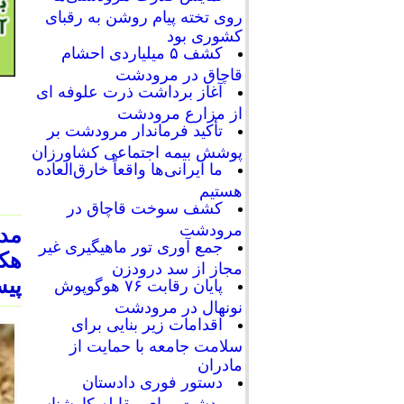
روی تخته پیام روشن به رقبای
کشوری بود
کشف ۵ میلیاردی احشام
قاچاق در مرودشت
آغاز برداشت ذرت علوفه ای
از مزارع مرودشت
تأکید فرماندار مرودشت بر
پوشش بیمه اجتماعی کشاورزان
ما ایرانی‌ها واقعاً خارق‌العاده
هستیم
کشف سوخت قاچاق در
مرودشت
جمع آوری تور ماهیگیری غیر
مجاز از سد درودزن
پیش
پایان رقابت‌ ۷۶ هوگوپوش
نونهال در مرودشت
اقدامات زیر بنایی برای
سلامت جامعه با حمایت از
مادران
دستور فوری دادستان
مرودشت برای مقابله کارشناسی