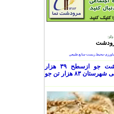
اد:
رودشت
مدیر جهاد کشاورزی مرودشت از آغاز برداشت جو ازسطح ۳۹ هزار
هکتارمزارع این شهرستان خبر داد وگفت:از اراضی شهرستان ۸۳ هزار تن جو