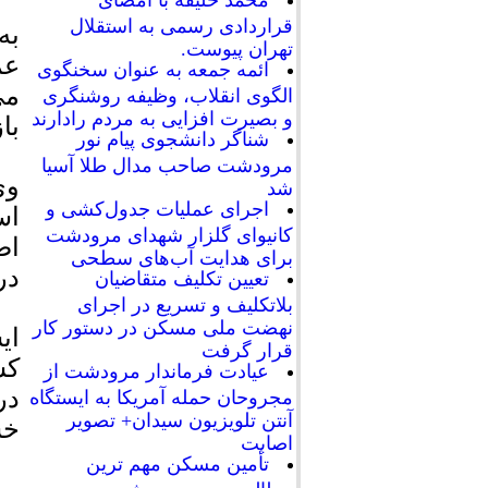
محمد خلیفه با امضای
قراردادی رسمی به استقلال
به
تهران پیوست.
عم
ائمه جمعه به عنوان سخنگوی
الگوی انقلاب، وظیفه روشنگری
و بصیرت افزایی به مردم رادارند
با
شناگر دانشجوی پیام نور
مرودشت صاحب مدال طلا آسیا
وی
شد
اجرای عملیات جدول‌کشی و
اس
کانیوای گلزار شهدای مرودشت
اص
برای هدایت آب‌های سطحی
در
تعیین تکلیف متقاضیان
بلاتکلیف و تسریع در اجرای
نهضت ملی مسکن در دستور کار
ای
قرار گرفت
کش
عیادت فرماندار مرودشت از
در
مجروحان حمله آمریکا به ایستگاه
آنتن تلویزیون سیدان+ تصویر
خس
اصابت
تأمین مسکن مهم ترین