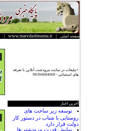
|
www.marvdashtnama.ir
|
صفحه اصلی
+تبلیعات در سایت مرودشت آنلاین با تعرفه
های استثنائی - 09394084008
آخرین اخبار
توسعه زیر ساخت های
روستایی با شتاب در دستور کار
دولت قرار دارد
نمایش قدرت مرودشتی‌ها