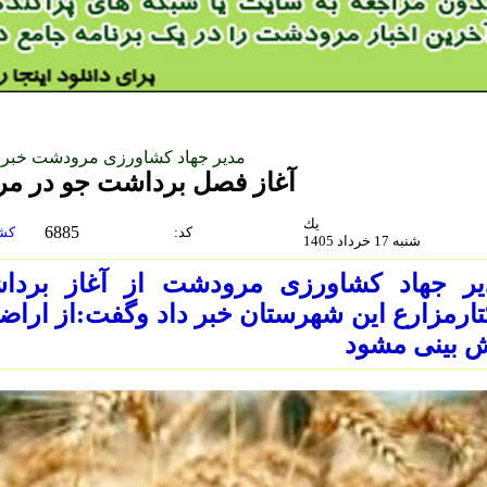
مدیر جهاد کشاورزی مرودشت خبر د
آغاز فصل برداشت جو در م
يك
6885
:كد
کشاورزی-محيط.زيست-منابع.طبيعي
شنبه 17 خرداد 1405
 بینی مشود