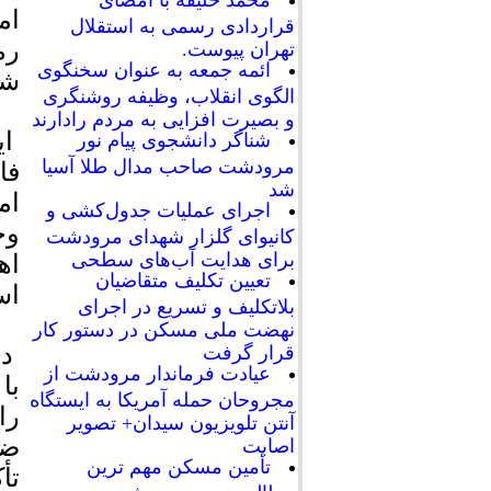
محمد خلیفه با امضای
قراردادی رسمی به استقلال
تهران پیوست.
ائمه جمعه به عنوان سخنگوی
شه
الگوی انقلاب، وظیفه روشنگری
و بصیرت افزایی به مردم رادارند
ای
شناگر دانشجوی پیام نور
مرودشت صاحب مدال طلا آسیا
فا
شد
ام
اجرای عملیات جدول‌کشی و
وج
کانیوای گلزار شهدای مرودشت
برای هدایت آب‌های سطحی
اه
تعیین تکلیف متقاضیان
اس
بلاتکلیف و تسریع در اجرای
نهضت ملی مسکن در دستور کار
در
قرار گرفت
عیادت فرماندار مرودشت از
با
مجروحان حمله آمریکا به ایستگاه
را
آنتن تلویزیون سیدان+ تصویر
ضر
اصابت
تأمین مسکن مهم ترین
تأ