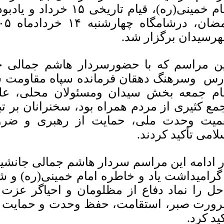
امام خمینی(ره)، قیام تار
رسیدان برگزار شد.
ن مراسم که با حضورسردار هاشم جمالی جا
رس وسرهنگ دهقان فرمانده سپاه مقاومت
ام جمعه بخش سیدان ومسئولان محلی، علم
مع کثیری از مردم همراه بود، سخنرانان بر تب
میت وحدت ملی، حمایت از رهبری و ضرو
لامی تأکید کردند.
 ادامه این مراسم سردار هاشم جمالی جانشی
 گرامیداشت یاد و خاطره امام خمینی(ره) و ش
حل را نماد دفاع از مظلومان و احیاگر عزت
ورت صبر، استقامت، حفظ وحدت و حمایت از
کید کرد.