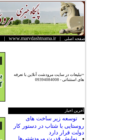
|
www.marvdashtnama.ir
|
صفحه اصلی
+تبلیعات در سایت مرودشت آنلاین با تعرفه
های استثنائی - 09394084008
آخرین اخبار
توسعه زیر ساخت های
روستایی با شتاب در دستور کار
دولت قرار دارد
نمایش قدرت مرودشتی‌ها