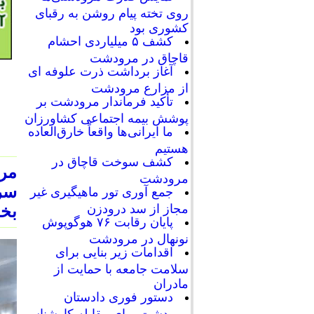
روی تخته پیام روشن به رقبای
کشوری بود
کشف ۵ میلیاردی احشام
قاچاق در مرودشت
آغاز برداشت ذرت علوفه ای
از مزارع مرودشت
تأکید فرماندار مرودشت بر
پوشش بیمه اجتماعی کشاورزان
ما ایرانی‌ها واقعاً خارق‌العاده
هستیم
کشف سوخت قاچاق در
مر
مرودشت
سرد
جمع آوری تور ماهیگیری غیر
مجاز از سد درودزن
بخش
پایان رقابت‌ ۷۶ هوگوپوش
نونهال در مرودشت
اقدامات زیر بنایی برای
سلامت جامعه با حمایت از
مادران
دستور فوری دادستان
مرودشت برای مقابله کارشناسی