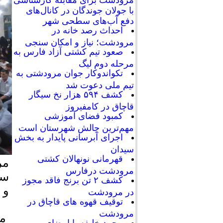
با جولان جوندگان در کانال‌های
دفع آب‌های سطحی شهر
احداث رصد خانه در
مرودشت؛ نیاز و امکان سنجی
صعود تیم کشتی آزاد فارس به
مرحله دوم لیگ
تکواندوکار جوان مرودشتی به
تیم ملی دعوت شد
کشف ۵۹۴ هزار نخ سیگار
قاچاق در کامفیروز
کمبود فضای آموزشی
مهم‌ترین چالش شهرستان است
اجرای آبرسانی پایدار به بخش
سیدان
قهرمانی نونهالان کشتی
مر
مرودشت درفارس
سر
کشف ۲ تن برنج فاقد مجوز
و 
در مرودشت
توقیف قهوه های قاچاق در
مرودشت
مر