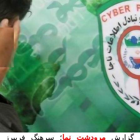
 گزارش
مرودشت نما
؛ سرهنگ فریبرز م