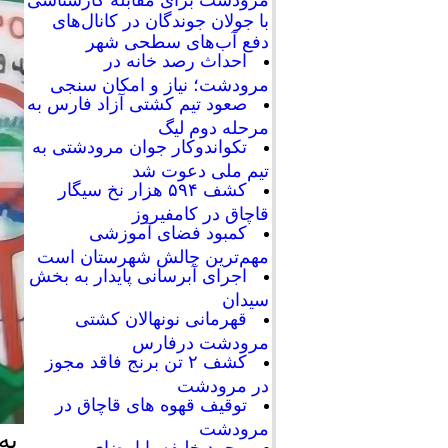
با جولان جوندگان در کانال‌های
دفع آب‌های سطحی شهر
احداث رصد خانه در
مرودشت؛ نیاز و امکان سنجی
صعود تیم کشتی آزاد فارس به
مرحله دوم لیگ
تکواندوکار جوان مرودشتی به
تیم ملی دعوت شد
کشف ۵۹۴ هزار نخ سیگار
قاچاق در کامفیروز
کمبود فضای آموزشی
مهم‌ترین چالش شهرستان است
اجرای آبرسانی پایدار به بخش
سیدان
قهرمانی نونهالان کشتی
مرودشت درفارس
کشف ۲ تن برنج فاقد مجوز
در مرودشت
توقیف قهوه های قاچاق در
مرودشت
به