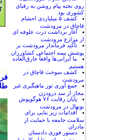
روی تخته پیام روشن به رقبای
کشوری بود
کشف ۵ میلیاردی احشام
قاچاق در مرودشت
آغاز برداشت ذرت علوفه ای
از مزارع مرودشت
تأکید فرماندار مرودشت بر
پوشش بیمه اجتماعی کشاورزان
ما ایرانی‌ها واقعاً خارق‌العاده
هستیم
کشف سوخت قاچاق در
فرم
مرودشت
طلا
جمع آوری تور ماهیگیری غیر
مجاز از سد درودزن
پایان رقابت‌ ۷۶ هوگوپوش
نونهال در مرودشت
اقدامات زیر بنایی برای
سلامت جامعه با حمایت از
مادران
دستور فوری دادستان
مرودشت برای مقابله کارشناسی