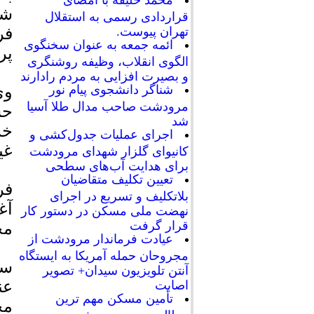
محمد خلیفه با امضای
شه
قراردادی رسمی به استقلال
فر
تهران پیوست.
ائمه جمعه به عنوان سخنگوی
پر
الگوی انقلاب، وظیفه روشنگری
و بصیرت افزایی به مردم رادارند
وی
شناگر دانشجوی پیام نور
مرودشت صاحب مدال طلا آسیا
حس
شد
خر
اجرای عملیات جدول‌کشی و
غی
کانیوای گلزار شهدای مرودشت
برای هدایت آب‌های سطحی
تعیین تکلیف متقاضیان
فر
بلاتکلیف و تسریع در اجرای
آغ
نهضت ملی مسکن در دستور کار
قرار گرفت
مخ
عیادت فرماندار مرودشت از
مجروحان حمله آمریکا به ایستگاه
سر
آنتن تلویزیون سیدان+ تصویر
عن
اصابت
تأمین مسکن مهم ترین
مح