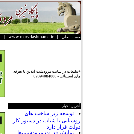
|
www.marvdashtnama.ir
|
صفحه اصلی
+تبلیعات در سایت مرودشت آنلاین با تعرفه
های استثنائی - 09394084008
آخرین اخبار
توسعه زیر ساخت های
روستایی با شتاب در دستور کار
دولت قرار دارد
نمایش قدرت مرودشتی‌ها