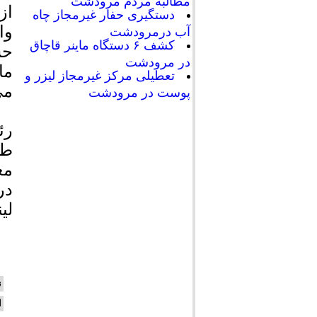
مطالبه مردم مرودشت
از
دستگیری حفار غیرمجاز چاه
وا
آب درمرودشت
کشف ۶ دستگاه ماینر قاچاق
حس
در مرودشت
ما
تعطیلی مرکز غیرمجاز لیزر و
می
پوست در مرودشت
رئ
طل
مع
در
لی
ن
ا