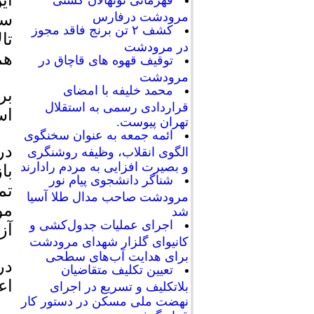
ای
قهرمانی نونهالان کشتی
مرودشت درفارس
سی
کشف ۲ تن برنج فاقد مجوز
تا
در مرودشت
هم
توقیف قهوه های قاچاق در
مرودشت
محمد خلیفه با امضای
بر
قراردادی رسمی به استقلال
اس
تهران پیوست.
ائمه جمعه به عنوان سخنگوی
در
الگوی انقلاب، وظیفه روشنگری
و بصیرت افزایی به مردم رادارند
با
شناگر دانشجوی پیام نور
تم
مرودشت صاحب مدال طلا آسیا
مو
شد
اجرای عملیات جدول‌کشی و
آز
کانیوای گلزار شهدای مرودشت
برای هدایت آب‌های سطحی
در
تعیین تکلیف متقاضیان
اع
بلاتکلیف و تسریع در اجرای
نهضت ملی مسکن در دستور کار