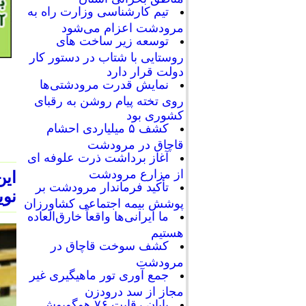
تیم کارشناسی وزارت راه به
مرودشت اعزام می‌شود
توسعه زیر ساخت های
روستایی با شتاب در دستور کار
دولت قرار دارد
نمایش قدرت مرودشتی‌ها
روی تخته پیام روشن به رقبای
کشوری بود
کشف ۵ میلیاردی احشام
قاچاق در مرودشت
آغاز برداشت ذرت علوفه ای
از مزارع مرودشت
ای
تأکید فرماندار مرودشت بر
نوی
پوشش بیمه اجتماعی کشاورزان
ما ایرانی‌ها واقعاً خارق‌العاده
هستیم
کشف سوخت قاچاق در
مرودشت
جمع آوری تور ماهیگیری غیر
مجاز از سد درودزن
پایان رقابت‌ ۷۶ هوگوپوش