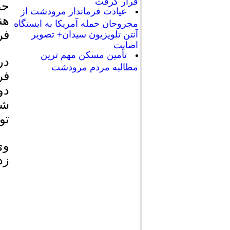
قرار گرفت
حض
عیادت فرماندار مرودشت از
هن
مجروحان حمله آمریکا به ایستگاه
فر
آنتن تلویزیون سیدان+ تصویر
اصابت
تأمین مسکن مهم ترین
در
مطالبه مردم مرودشت
فر
دو
شه
تو
وی
زد