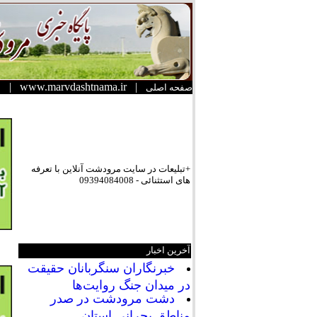
|
www.marvdashtnama.ir
|
صفحه اصلی
+تبلیعات در سایت مرودشت آنلاین با تعرفه
های استثنائی - 09394084008
آخرین اخبار
خبرنگاران سنگربانان حقیقت
در میدان جنگ روایت‌ها
دشت مرودشت در صدر
مناطق بحرانی استان