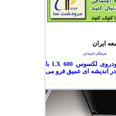
عه ایران
فرهنگی.اجتماعی
صف فروش خیره‌کننده و اتمام چنددقیقه‌ای خودروی لکسوس LX 600 با
یگر ما را در اندیشه ای عمیق فرو می