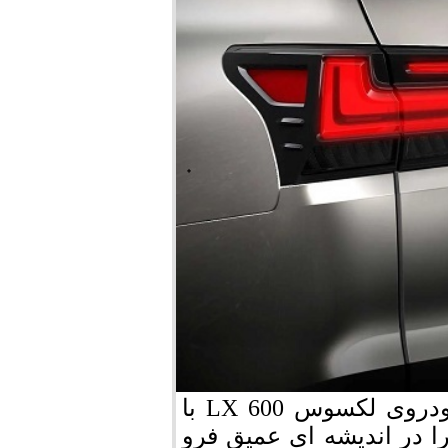
صف فروش خیره‌کننده و اتمام چنددقیقه‌ای خودروی لکسوس LX 600 با
 دیگر ما را در اندیشه ای عمیق فرو