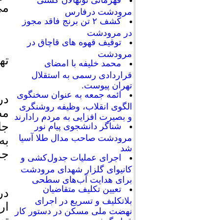
قهرمانی نونهالان کشتی
می
مرودشت درفارس
کشف ۲ تن برنج فاقد مجوز
در مرودشت
توقیف قهوه های قاچاق در
ای
مرودشت
ته
محمد خلیفه با امضای
قراردادی رسمی به استقلال
تهران پیوست.
ائمه جمعه به عنوان سخنگوی
در
الگوی انقلاب، وظیفه روشنگری
مص
و بصیرت افزایی به مردم رادارند
جا
شناگر دانشجوی پیام نور
مرودشت صاحب مدال طلا آسیا
به
شد
جم
اجرای عملیات جدول‌کشی و
کانیوای گلزار شهدای مرودشت
برای هدایت آب‌های سطحی
تعیین تکلیف متقاضیان
در
بلاتکلیف و تسریع در اجرای
ار
نهضت ملی مسکن در دستور کار