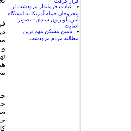
تع
قرار گرفت
عیادت فرماندار مرودشت از
مجروحان حمله آمریکا به ایستگاه
آنتن تلویزیون سیدان+ تصویر
اصابت
تأمین مسکن مهم ترین
مطالبه مردم مرودشت
می
و 
ته
هم
می
خط
صف
خو
کا