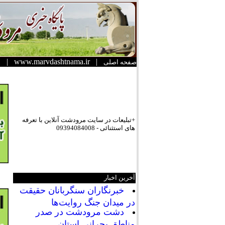
|
www.marvdashtnama.ir
|
صفحه اصلی
+تبلیعات در سایت مرودشت آنلاین با تعرفه
های استثنائی - 09394084008
آخرین اخبار
خبرنگاران سنگربانان حقیقت
در میدان جنگ روایت‌ها
دشت مرودشت در صدر
مناطق بحرانی استان