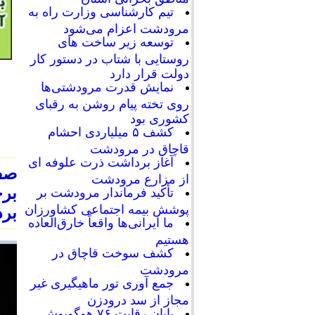
تیم کارشناسی وزارت راه به
مرودشت اعزام می‌شود
توسعه زیر ساخت های
روستایی با شتاب در دستور کار
دولت قرار دارد
نمایش قدرت مرودشتی‌ها
روی تخته پیام روشن به رقبای
کشوری بود
کشف ۵ میلیاردی احشام
قاچاق در مرودشت
آغاز برداشت ذرت علوفه ای
از مزارع مرودشت
تأکید فرماندار مرودشت بر
پوشش بیمه اجتماعی کشاورزان
برد
ما ایرانی‌ها واقعاً خارق‌العاده
هستیم
کشف سوخت قاچاق در
مرودشت
جمع آوری تور ماهیگیری غیر
مجاز از سد درودزن
پایان رقابت‌ ۷۶ هوگوپوش