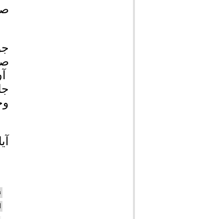
صو
جو
صا
آن
جا
وح
آی
ن
ا