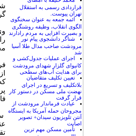
محمد خلیفه با امضای
شن
قراردادی رسمی به استقلال
گر
تهران پیوست.
ائمه جمعه به عنوان سخنگوی
الگوی انقلاب، وظیفه روشنگری
و بصیرت افزایی به مردم رادارند
را
شناگر دانشجوی پیام نور
مرودشت صاحب مدال طلا آسیا
مخ
شد
اجرای عملیات جدول‌کشی و
فر
کانیوای گلزار شهدای مرودشت
برای هدایت آب‌های سطحی
از
تعیین تکلیف متقاضیان
بلاتکلیف و تسریع در اجرای
پر
نهضت ملی مسکن در دستور کار
قرار گرفت
فا
عیادت فرماندار مرودشت از
مجروحان حمله آمریکا به ایستگاه
سر
آنتن تلویزیون سیدان+ تصویر
عن
اصابت
تأمین مسکن مهم ترین
تق