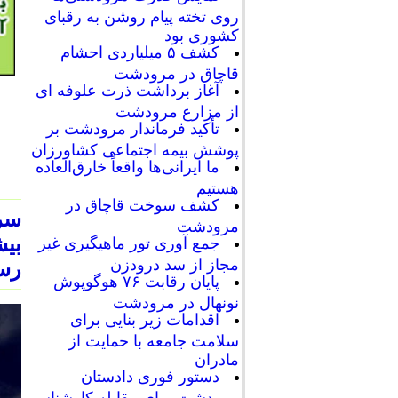
روی تخته پیام روشن به رقبای
کشوری بود
کشف ۵ میلیاردی احشام
قاچاق در مرودشت
آغاز برداشت ذرت علوفه ای
از مزارع مرودشت
تأکید فرماندار مرودشت بر
پوشش بیمه اجتماعی کشاورزان
ما ایرانی‌ها واقعاً خارق‌العاده
هستیم
کشف سوخت قاچاق در
سر
مرودشت
جمع آوری تور ماهیگیری غیر
مجاز از سد درودزن
رسی
پایان رقابت‌ ۷۶ هوگوپوش
نونهال در مرودشت
اقدامات زیر بنایی برای
سلامت جامعه با حمایت از
مادران
دستور فوری دادستان
مرودشت برای مقابله کارشناسی