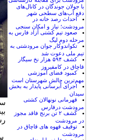
با جولان جوندگان در کانال‌های
دفع آب‌های سطحی شهر
احداث رصد خانه در
مرودشت؛ نیاز و امکان سنجی
صعود تیم کشتی آزاد فارس به
مرحله دوم لیگ
تکواندوکار جوان مرودشتی به
تیم ملی دعوت شد
کشف ۵۹۴ هزار نخ سیگار
قاچاق در کامفیروز
کمبود فضای آموزشی
مهم‌ترین چالش شهرستان است
اجرای آبرسانی پایدار به بخش
سیدان
قهرمانی نونهالان کشتی
سر
مرودشت درفارس
کشف ۲ تن برنج فاقد مجوز
رس
در مرودشت
توقیف قهوه های قاچاق در
مرودشت
سر