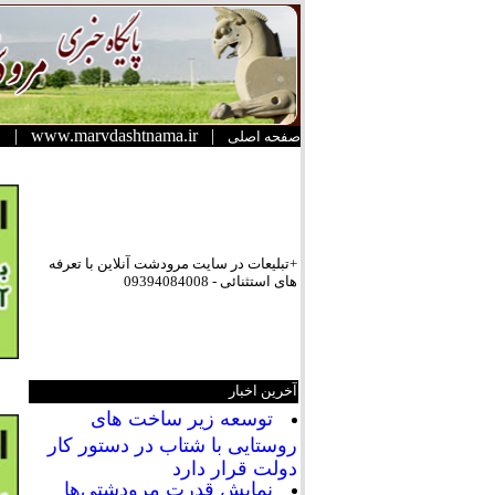
|
www.marvdashtnama.ir
|
صفحه اصلی
+تبلیعات در سایت مرودشت آنلاین با تعرفه
های استثنائی - 09394084008
آخرین اخبار
توسعه زیر ساخت های
روستایی با شتاب در دستور کار
دولت قرار دارد
نمایش قدرت مرودشتی‌ها