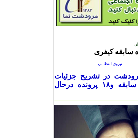
:
نیروی.انتظامی
رودشت در تشریح جزئیات
بیشتر این متهم گفت:متهم دارای ۱۷۹ فقره سابقه و۱۸ پرونده درحال