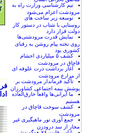
تیم کارشناسی وزارت راه به
مرودشت اعزام می‌شود
توسعه زیر ساخت های
روستایی با شتاب در دستور کار
دولت قرار دارد
نمایش قدرت مرودشتی‌ها
روی تخته پیام روشن به رقبای
کشوری بود
کشف ۵ میلیاردی احشام
قاچاق در مرودشت
آغاز برداشت ذرت علوفه ای
از مزارع مرودشت
تأکید فرماندار مرودشت بر
فر
پوشش بیمه اجتماعی کشاورزان
ادا
ما ایرانی‌ها واقعاً خارق‌العاده
هستیم
کشف سوخت قاچاق در
مرودشت
جمع آوری تور ماهیگیری غیر
مجاز از سد درودزن
پایان رقابت‌ ۷۶ هوگوپوش