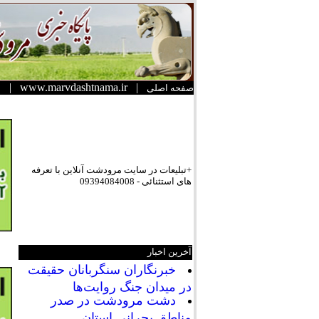
|
www.marvdashtnama.ir
|
صفحه اصلی
+تبلیعات در سایت مرودشت آنلاین با تعرفه
های استثنائی - 09394084008
آخرین اخبار
خبرنگاران سنگربانان حقیقت
در میدان جنگ روایت‌ها
دشت مرودشت در صدر
مناطق بحرانی استان