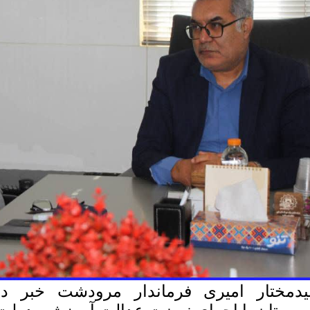
دمختار امیری فرماندار مرودشت خبر دا