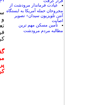
قرار گرفت
عیادت فرماندار مرودشت از
مجروحان حمله آمریکا به ایستگاه
سی
آنتن تلویزیون سیدان+ تصویر
و 
اصابت
تع
تأمین مسکن مهم ترین
مطالبه مردم مرودشت
فر
کر
گف
مر
پر
کر