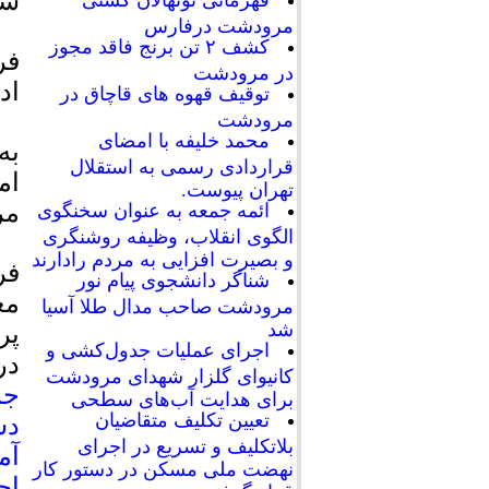
شه
قهرمانی نونهالان کشتی
مرودشت درفارس
کشف ۲ تن برنج فاقد مجوز
فر
در مرودشت
اد
توقیف قهوه های قاچاق در
مرودشت
محمد خلیفه با امضای
به
قراردادی رسمی به استقلال
ام
تهران پیوست.
مر
ائمه جمعه به عنوان سخنگوی
الگوی انقلاب، وظیفه روشنگری
و بصیرت افزایی به مردم رادارند
فر
شناگر دانشجوی پیام نور
مع
مرودشت صاحب مدال طلا آسیا
شد
پر
اجرای عملیات جدول‌کشی و
در
کانیوای گلزار شهدای مرودشت
جم
برای هدایت آب‌های سطحی
تعیین تکلیف متقاضیان
دس
بلاتکلیف و تسریع در اجرای
آم
نهضت ملی مسکن در دستور کار
اج