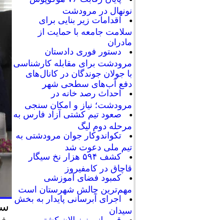
نونهال در مرودشت
اقدامات زیر بنایی برای
سلامت جامعه با حمایت از
مادران
دستور فوری دادستان
مرودشت برای مقابله کارشناسی
با جولان جوندگان در کانال‌های
دفع آب‌های سطحی شهر
احداث رصد خانه در
مرودشت؛ نیاز و امکان سنجی
صعود تیم کشتی آزاد فارس به
مرحله دوم لیگ
تکواندوکار جوان مرودشتی به
تیم ملی دعوت شد
کشف ۵۹۴ هزار نخ سیگار
قاچاق در کامفیروز
کمبود فضای آموزشی
مهم‌ترین چالش شهرستان است
اجرای آبرسانی پایدار به بخش
سی
سیدان