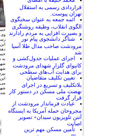
محمد خلیفه با امضای
قراردادی رسمی به استقلال
تهران پیوست.
ائمه جمعه به عنوان سخنگوی
الگوی انقلاب، وظیفه روشنگری
خسرا
و بصیرت افزایی به مردم رادارند
وی 
شناگر دانشجوی پیام نور
رسی
این 
مرودشت صاحب مدال طلا آسیا
دهد.
شد
خسرو
اجرای عملیات جدول‌کشی و
به 
کانیوای گلزار شهدای مرودشت
شهرد
برای هدایت آب‌های سطحی
بپرد
تعیین تکلیف متقاضیان
این 
می‌ش
بلاتکلیف و تسریع در اجرای
شهر
نهضت ملی مسکن در دستور کار
شد.
قرار گرفت
عیادت فرماندار مرودشت از
مجروحان حمله آمریکا به ایستگاه
آنتن تلویزیون سیدان+ تصویر
ن
اصابت
تأمین مسکن مهم ترین
ا