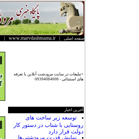
|
www.marvdashtnama.ir
|
صفحه اصلی
+تبلیعات در سایت مرودشت آنلاین با تعرفه
های استثنائی - 09394084008
آخرین اخبار
توسعه زیر ساخت های
روستایی با شتاب در دستور کار
دولت قرار دارد
نمایش قدرت مرودشتی‌ها