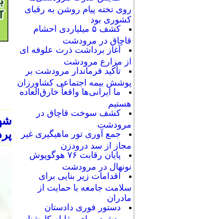
روی تخته پیام روشن به رقبای
کشوری بود
کشف ۵ میلیاردی احشام
قاچاق در مرودشت
آغاز برداشت ذرت علوفه ای
از مزارع مرودشت
تأکید فرماندار مرودشت بر
پوشش بیمه اجتماعی کشاورزان
ما ایرانی‌ها واقعاً خارق‌العاده
هستیم
کشف سوخت قاچاق در
شهر
مرودشت
پرد
جمع آوری تور ماهیگیری غیر
مجاز از سد درودزن
پایان رقابت‌ ۷۶ هوگوپوش
نونهال در مرودشت
اقدامات زیر بنایی برای
سلامت جامعه با حمایت از
مادران
دستور فوری دادستان
مرودشت برای مقابله کارشناسی