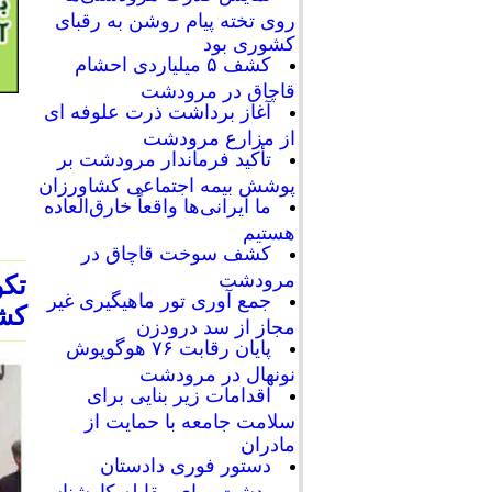
روی تخته پیام روشن به رقبای
کشوری بود
کشف ۵ میلیاردی احشام
قاچاق در مرودشت
آغاز برداشت ذرت علوفه ای
از مزارع مرودشت
تأکید فرماندار مرودشت بر
پوشش بیمه اجتماعی کشاورزان
ما ایرانی‌ها واقعاً خارق‌العاده
هستیم
کشف سوخت قاچاق در
مرودشت
تکو
جمع آوری تور ماهیگیری غیر
کشور صا
مجاز از سد درودزن
پایان رقابت‌ ۷۶ هوگوپوش
نونهال در مرودشت
اقدامات زیر بنایی برای
سلامت جامعه با حمایت از
مادران
دستور فوری دادستان
مرودشت برای مقابله کارشناسی