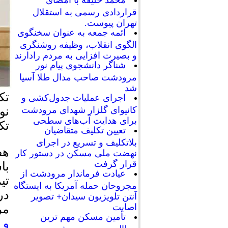
محمد خلیفه با امضای
قراردادی رسمی به استقلال
تهران پیوست.
ائمه جمعه به عنوان سخنگوی
الگوی انقلاب، وظیفه روشنگری
و بصیرت افزایی به مردم رادارند
شناگر دانشجوی پیام نور
مرودشت صاحب مدال طلا آسیا
شد
تک
اجرای عملیات جدول‌کشی و
نوجو
کانیوای گلزار شهدای مرودشت
برای هدایت آب‌های سطحی
تک
تعیین تکلیف متقاضیان
بلاتکلیف و تسریع در اجرای
هف
نهضت ملی مسکن در دستور کار
قرار گرفت
عیادت فرماندار مرودشت از
تی
مجروحان حمله آمریکا به ایستگاه
در
آنتن تلویزیون سیدان+ تصویر
اصابت
مر
تأمین مسکن مهم ترین
و 