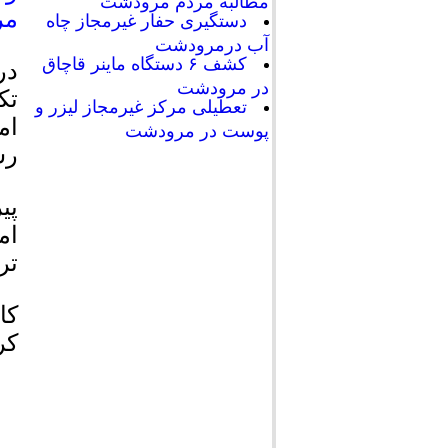
مطالبه مردم مرودشت
مرودش
دستگیری حفار غیرمجاز چاه
آب درمرودشت
کشف ۶ دستگاه ماینر قاچاق
در
در مرودشت
تک
تعطیلی مرکز غیرمجاز لیزر و
ام
پوست در مرودشت
رس
پی
ام
تر
کا
کر