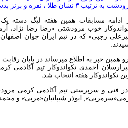
ت به ترتیب ۳ نشان طلا ، نقره و برنز بدست آوردند
 ادامه مسابقات همین هفته لیگ دسته یک 
واندوکار خوب مرودشتی «رضا رضا نژاد، آرم
یرعلی رجبی» که در تیم ایران جوان اصفهان 
یدند.
رو همین خبر به اطلاع میرساند در پایان رقابت 
یرارسلان احمدی تکواندوکار تیم آکادمی کر
ین تکواندوکار هفته انتخاب شد.
در فنی و سرپرستی تیم آکادمی کرمی مرود
می«سرمربی», ابوذر شیبانیان«مربی» و محم