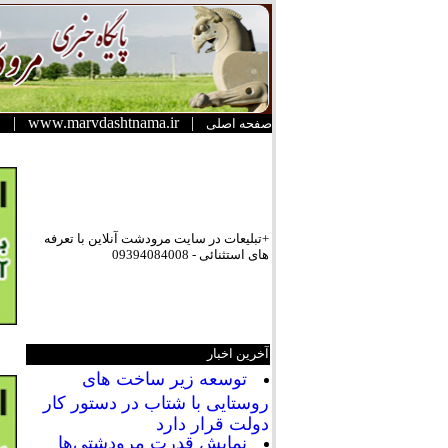
|
www.marvdashtnama.ir
|
صفحه اصلی
+تبلیعات در سایت مرودشت آنلاین با تعرفه
های استثنائی - 09394084008
آخرین اخبار
توسعه زیر ساخت های
روستایی با شتاب در دستور کار
دولت قرار دارد
نمایش قدرت مرودشتی‌ها