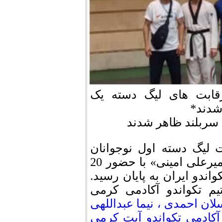
قابت های لیگ دسته یک
 سربلند ظاهر شدند
لیگ دسته اول نوجوانان
باشگاه های کشور گرامیداشت «شهید نوجوان امیرعلی امینی» با حضور 20
اندو ایران به پایان رسید.
یم تکواندو آکادمی کرمی
لان احمدی ، نیما عبداللهی
آکادمی تکواندو آیت کرمی