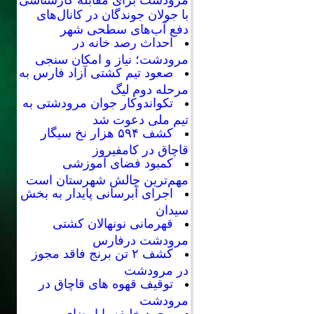
با جولان جوندگان در کانال‌های
دفع آب‌های سطحی شهر
احداث رصد خانه در
مرودشت؛ نیاز و امکان سنجی
صعود تیم کشتی آزاد فارس به
مرحله دوم لیگ
تکواندوکار جوان مرودشتی به
تیم ملی دعوت شد
کشف ۵۹۴ هزار نخ سیگار
قاچاق در کامفیروز
کمبود فضای آموزشی
مهم‌ترین چالش شهرستان است
اجرای آبرسانی پایدار به بخش
سیدان
قهرمانی نونهالان کشتی
مرودشت درفارس
کشف ۲ تن برنج فاقد مجوز
در مرودشت
توقیف قهوه های قاچاق در
مرودشت