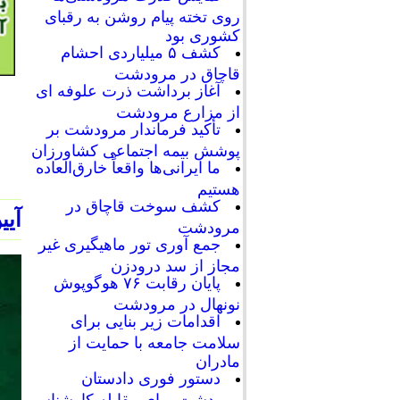
روی تخته پیام روشن به رقبای
کشوری بود
کشف ۵ میلیاردی احشام
قاچاق در مرودشت
آغاز برداشت ذرت علوفه ای
از مزارع مرودشت
تأکید فرماندار مرودشت بر
پوشش بیمه اجتماعی کشاورزان
ما ایرانی‌ها واقعاً خارق‌العاده
هستیم
کشف سوخت قاچاق در
آیی
مرودشت
جمع آوری تور ماهیگیری غیر
مجاز از سد درودزن
پایان رقابت‌ ۷۶ هوگوپوش
نونهال در مرودشت
اقدامات زیر بنایی برای
سلامت جامعه با حمایت از
مادران
دستور فوری دادستان
مرودشت برای مقابله کارشناسی