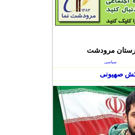
هرستان مرودشت
سیاسی
 کش صهیونی