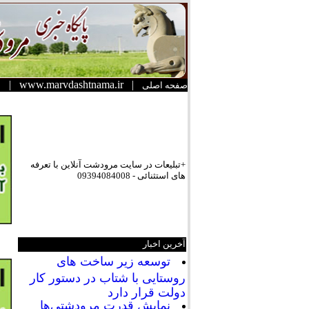
|
www.marvdashtnama.ir
|
صفحه اصلی
+تبلیعات در سایت مرودشت آنلاین با تعرفه
های استثنائی - 09394084008
آخرین اخبار
توسعه زیر ساخت های
روستایی با شتاب در دستور کار
دولت قرار دارد
نمایش قدرت مرودشتی‌ها