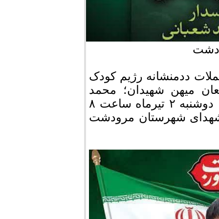
رودشت
ملات ددمنشانه رژیم کودک
عان میهن شهیدان؛ محمد
مصطفی پور و سعید شعبانی از مرودشت فردا دوشنبه ۲ تیرماه ساعت ۸
 شهدای شهرستان مرودشت