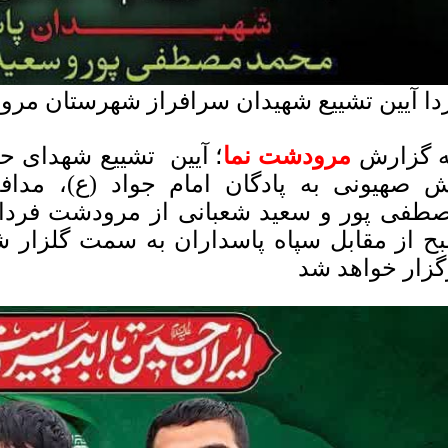
دا آیین تشییع شهیدان سرافراز شهرستان م
 گزارش
مرودشت نما
؛ آیین تشییع شهدای ح
 صهیونی به پادگان امام جواد (ع)، مداف
ح از مقابل سپاه پاسداران به سمت گلزار
گزار خواهد شد