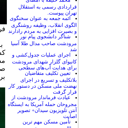
محمد خلیفه با امضای
قراردادی رسمی به استقلال
تهران پیوست.
ائمه جمعه به عنوان سخنگوی
الگوی انقلاب، وظیفه روشنگری
فر
و بصیرت افزایی به مردم رادارند
شناگر دانشجوی پیام نور
مرودشت صاحب مدال طلا آسیا
به
شد
کش
اجرای عملیات جدول‌کشی و
کانیوای گلزار شهدای مرودشت
صب
برای هدایت آب‌های سطحی
تعیین تکلیف متقاضیان
بر
بلاتکلیف و تسریع در اجرای
نهضت ملی مسکن در دستور کار
قرار گرفت
عیادت فرماندار مرودشت از
مجروحان حمله آمریکا به ایستگاه
آنتن تلویزیون سیدان+ تصویر
اصابت
تأمین مسکن مهم ترین