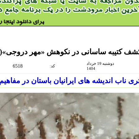
شف کتیبه ساسانی در نکوهش «مهر دروجی»(
دوشنبه 19 خرداد
6518
:كد
1404
ری ناب اندیشه های ایرانیان باستان در مفاهیم