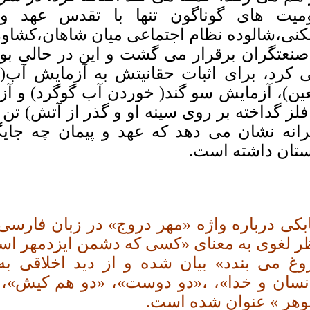
میت های گوناگون تنها با تقدس عهد و
نی،شالوده نظام اجتماعی میان شاهان،کشاور
صنعتگران برقرار می گشت و این در حالی بو
 کرد، برای اثبات حقانیتش به آزمایش آب(ر
ین)، آزمایش سو گند( خوردن آب گوگرد) و آز
 فلز گداخته بر روی سینه او و گذر از آتش) ت
رانه نشان می دهد که عهد و پیمان چه جایگاه
ستان داشته است.
ابکی درباره واژه «مهر دروج» در زبان فارسی 
ر لغوی به معنای «کسی که دشمن ایزدمهر است
وغ می بندد» بیان شده و از دید اخلاقی به
نسان و خدا»، ،«دو دوست»، «دو هم کیش»، 
هر » عنوان شده است.