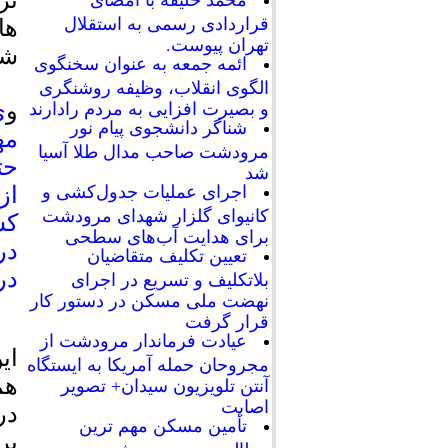
تر
محمد خلیفه با امضای
قراردادی رسمی به استقلال
ها
تهران پیوست.
شو
ائمه جمعه به عنوان سخنگوی
الگوی انقلاب، وظیفه روشنگری
و
ی
و بصیرت افزایی به مردم رادارند
شناگر دانشجوی پیام نور
مه
مرودشت صاحب مدال طلا آسیا
حت
شد
اجرای عملیات جدول‌کشی و
از
کانیوای گلزار شهدای مرودشت
کس
برای هدایت آب‌های سطحی
در
تعیین تکلیف متقاضیان
در
بلاتکلیف و تسریع در اجرای
نهضت ملی مسکن در دستور کار
قرار گرفت
عیادت فرماندار مرودشت از
ای
مجروحان حمله آمریکا به ایستگاه
هم
آنتن تلویزیون سیدان+ تصویر
اصابت
در
تأمین مسکن مهم ترین
بر