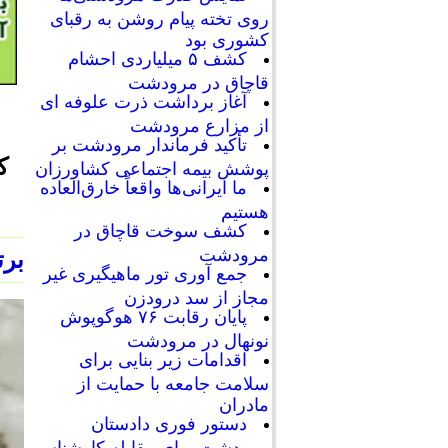
روی تخته پیام روشن به رقبای
کشوری بود
کشف ۵ میلیاردی احشام
قاچاق در مرودشت
آغاز برداشت ذرت علوفه ای
از مزارع مرودشت
تأکید فرماندار مرودشت بر
ک
پوشش بیمه اجتماعی کشاورزان
ما ایرانی‌ها واقعاً خارق‌العاده
هستیم
کشف سوخت قاچاق در
مرودشت
برت
جمع آوری تور ماهیگیری غیر
مجاز از سد درودزن
پایان رقابت‌ ۷۶ هوگوپوش
نونهال در مرودشت
اقدامات زیر بنایی برای
سلامت جامعه با حمایت از
مادران
دستور فوری دادستان
مرودشت برای مقابله کارشناسی