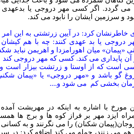
ین گناهان شمرده می شود و باعث جدایی میا
 می گردد. اگر کسی مهر دروجی یا بدعهدی 
د و سرزمین ایشان را نابود می کند.
 خاطرنشان کرد: در آیین زرتشتی به این امر اش
ر دروجی یا بد عهدی کنند: چه با هم کیشان و
ی «پیمان» میان اهورامزدا و اهریمن نباید شکست
 آن پایداری می کند. کسی که مهر دروجی کند و
ی است که از اوستا و زرتشت بیزار است و 
وغ گو باشد و «مهر دروجی» یا «پیمان شکنی»
مان بخشی کم می شود و....
ن مورخ با اشاره به اینکه در مهریشت آمده
راه ایزد مهر بر فراز کوه ها و برج ها همس
وجان(پیمان شکنان) را می نگرنند و به کسانی 
 هم می زنند، حمله می کند اضافه کرد: در سرز