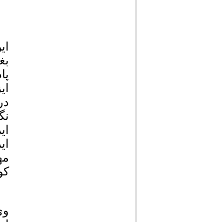
ای
بغ
پا
ای
در
نگ
ای
ای
مه
کو
وی