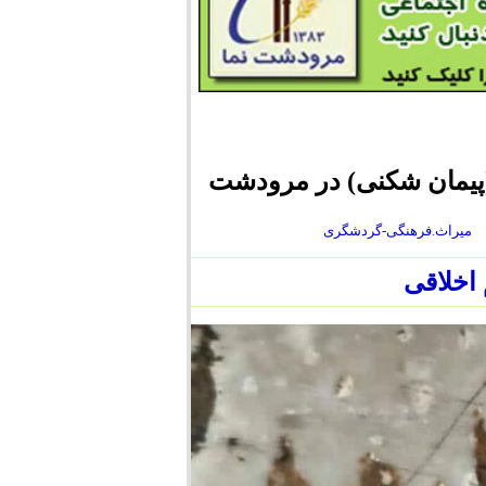
پیمان شکنی) در مرودشت
میراث.فرهنگی-گردشگری
 اخلاقی