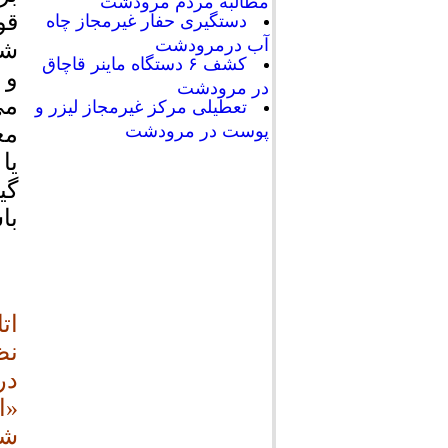
مطالبه مردم مرودشت
قو
دستگیری حفار غیرمجاز چاه
آب درمرودشت
شک
کشف ۶ دستگاه ماینر قاچاق
و 
در مرودشت
می
تعطیلی مرکز غیرمجاز لیزر و
پوست در مرودشت
مع
یا
گی
با
ات
نظ
در
«ا
شو