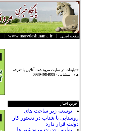
|
www.marvdashtnama.ir
|
صفحه اصلی
+تبلیعات در سایت مرودشت آنلاین با تعرفه
های استثنائی - 09394084008
آخرین اخبار
توسعه زیر ساخت های
روستایی با شتاب در دستور کار
دولت قرار دارد
نمایش قدرت مرودشتی‌ها