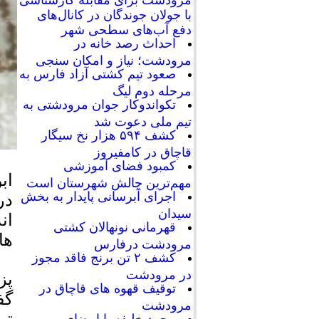
با جولان جوندگان در کانال‌های
دفع آب‌های سطحی شهر
احداث رصد خانه در
مرودشت؛ نیاز و امکان سنجی
صعود تیم کشتی آزاد فارس به
مرحله دوم لیگ
تکواندوکار جوان مرودشتی به
تیم ملی دعوت شد
کشف ۵۹۴ هزار نخ سیگار
قاچاق در کامفیروز
کمبود فضای آموزشی
اب
مهم‌ترین چالش شهرستان است
اجرای آبرسانی پایدار به بخش
در
سیدان
ان
قهرمانی نونهالان کشتی
ها
مرودشت درفارس
کشف ۲ تن برنج فاقد مجوز
در مرودشت
پز
توقیف قهوه های قاچاق در
گف
مرودشت