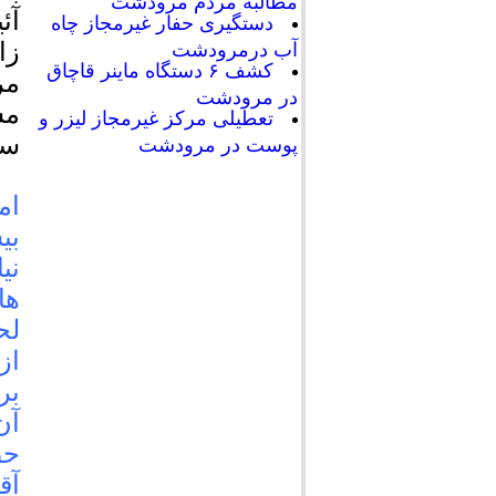
مطالبه مردم مرودشت
آئ
دستگیری حفار غیرمجاز چاه
زا
آب درمرودشت
کشف ۶ دستگاه ماینر قاچاق
مر
در مرودشت
مس
تعطیلی مرکز غیرمجاز لیزر و
سف
پوست در مرودشت
ام
بی
نی
ها
لح
از
بر
آن
حض
آق