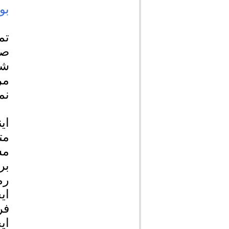
بو
تم
صح
شه
مر
نم
ای
مت
مس
بر
رم
ای
فر
ای