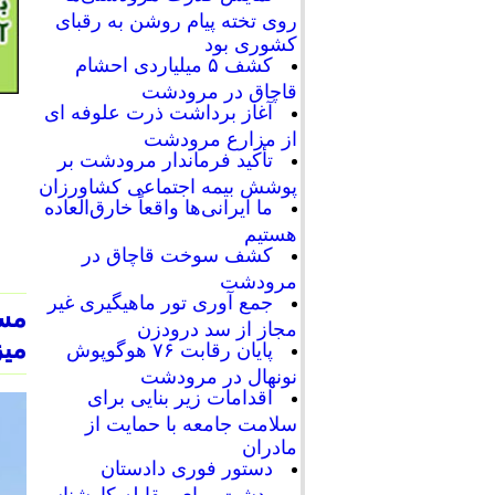
روی تخته پیام روشن به رقبای
کشوری بود
کشف ۵ میلیاردی احشام
قاچاق در مرودشت
آغاز برداشت ذرت علوفه ای
از مزارع مرودشت
تأکید فرماندار مرودشت بر
پوشش بیمه اجتماعی کشاورزان
ما ایرانی‌ها واقعاً خارق‌العاده
هستیم
کشف سوخت قاچاق در
مرودشت
جمع آوری تور ماهیگیری غیر
مسع
مجاز از سد درودزن
میز
پایان رقابت‌ ۷۶ هوگوپوش
نونهال در مرودشت
اقدامات زیر بنایی برای
سلامت جامعه با حمایت از
مادران
دستور فوری دادستان
مرودشت برای مقابله کارشناسی