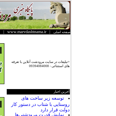
|
www.marvdashtnama.ir
|
صفحه اصلی
+تبلیعات در سایت مرودشت آنلاین با تعرفه
های استثنائی - 09394084008
آخرین اخبار
توسعه زیر ساخت های
روستایی با شتاب در دستور کار
دولت قرار دارد
نمایش قدرت مرودشتی‌ها