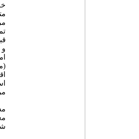
خد
مت
مر
تم
قب
و 
ام
(م
اق
اس
مر
مس
مع
شه