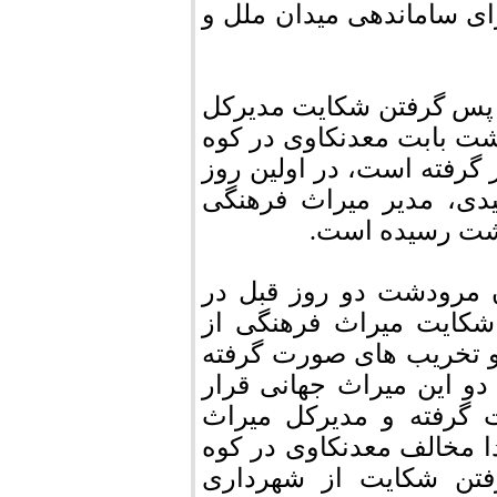
ی ساماندهی میدان ملل و
ه پس گرفتن شكایت مدیركل
ت بابت معدنكاوی در كوه
گرفته است، در اولین روز
یدی، مدیر میراث فرهنگی
شت رسیده است.
ن مرودشت دو روز قبل در
شكایت میراث فرهنگی از
و تخریب های صورت گرفته
و این میراث جهانی قرار
 گرفته و مدیركل میراث
ا مخالف معدنكاوی در كوه
تن شكایت از شهرداری