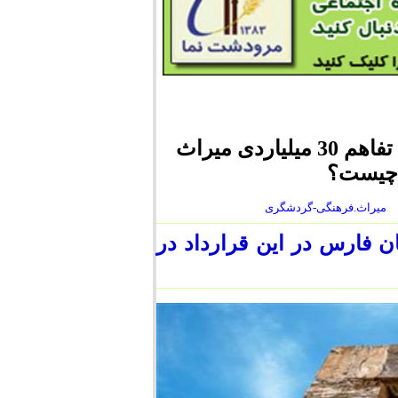
برپایی امپراطور روم در تخت جمشید | ماجرای تفاهم 30 میلیاردی میراث
 چیست؟
میراث.فرهنگی-گردشگری
 فارس در این قرارداد در