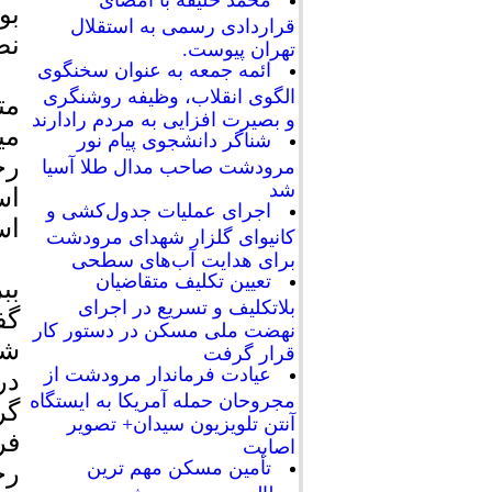
محمد خلیفه با امضای
بو
قراردادی رسمی به استقلال
نص
تهران پیوست.
ائمه جمعه به عنوان سخنگوی
الگوی انقلاب، وظیفه روشنگری
مت
و بصیرت افزایی به مردم رادارند
می
شناگر دانشجوی پیام نور
رح
مرودشت صاحب مدال طلا آسیا
شد
اس
اجرای عملیات جدول‌کشی و
اس
کانیوای گلزار شهدای مرودشت
برای هدایت آب‌های سطحی
تعیین تکلیف متقاضیان
بب
بلاتکلیف و تسریع در اجرای
گف
نهضت ملی مسکن در دستور کار
شه
قرار گرفت
عیادت فرماندار مرودشت از
در
مجروحان حمله آمریکا به ایستگاه
گر
آنتن تلویزیون سیدان+ تصویر
فر
اصابت
تأمین مسکن مهم ترین
رح