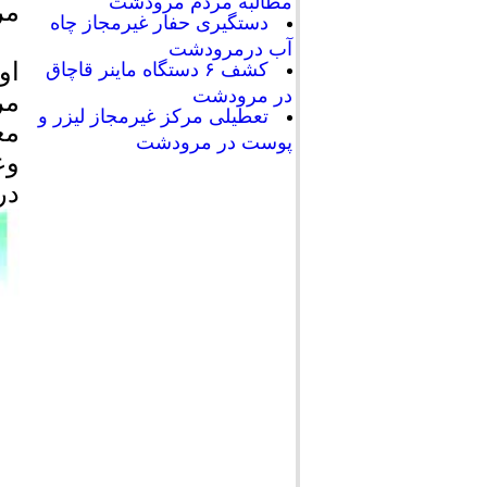
مطالبه مردم مرودشت
مر
دستگیری حفار غیرمجاز چاه
آب درمرودشت
او
کشف ۶ دستگاه ماینر قاچاق
در مرودشت
مر
تعطیلی مرکز غیرمجاز لیزر و
مع
پوست در مرودشت
وع
در