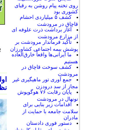
روی تخته پیام روشن به رقبای
کشوری بود
کشف ۵ میلیاردی احشام
قاچاق در مرودشت
آغاز برداشت ذرت علوفه ای
از مزارع مرودشت
تأکید فرماندار مرودشت بر
پوشش بیمه اجتماعی کشاورزان
ما ایرانی‌ها واقعاً خارق‌العاده
هستیم
کشف سوخت قاچاق در
مرودشت
اول
جمع آوری تور ماهیگیری غیر
مجاز از سد درودزن
نظر
پایان رقابت‌ ۷۶ هوگوپوش
نونهال در مرودشت
اقدامات زیر بنایی برای
سلامت جامعه با حمایت از
مادران
دستور فوری دادستان
مرودشت برای مقابله کارشناسی