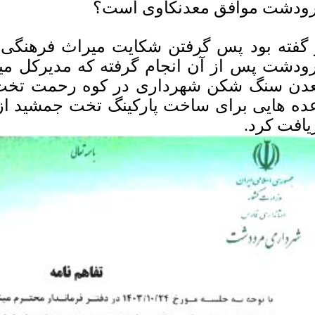
ودشت موافق معدنكاوی است؟
 گفته بود پس گرفتن شكایت میراث فرهنگی
ودشت پس از آن انجام گرفته كه مدیركل میر
دن سنگ شكن شهرداری در كوه رحمت تخت 
ده هایی برای ساخت پاركینگ تخت جمشید 
یافت كرد.