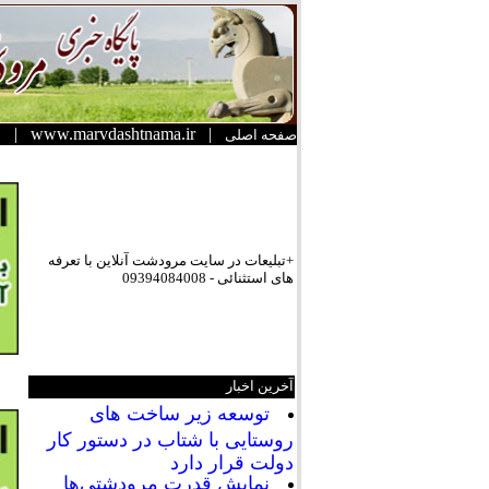
|
www.marvdashtnama.ir
|
صفحه اصلی
+تبلیعات در سایت مرودشت آنلاین با تعرفه
های استثنائی - 09394084008
آخرین اخبار
توسعه زیر ساخت های
روستایی با شتاب در دستور کار
دولت قرار دارد
نمایش قدرت مرودشتی‌ها