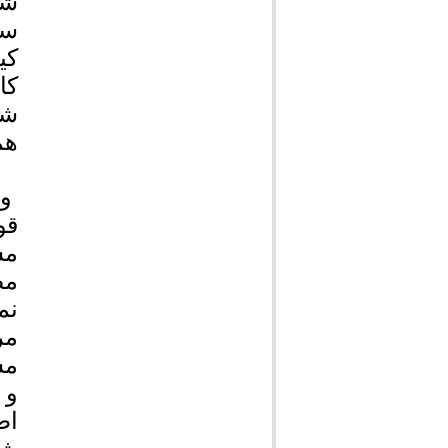
شه
سر
کی
کا
شو
هم
وی
قو
مش
مص
نم
و 
اط