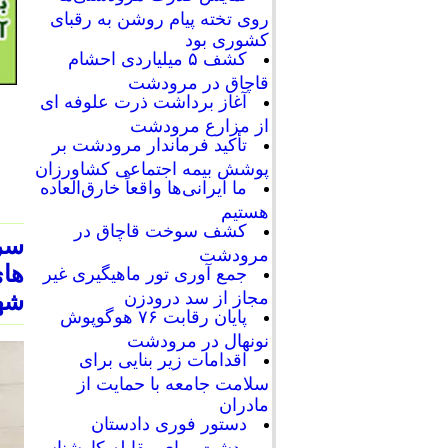
روی تخته پیام روشن به رقبای
کشوری بود
کشف ۵ میلیاردی احشام
قاچاق در مرودشت
آغاز برداشت ذرت علوفه ای
از مزارع مرودشت
تأکید فرماندار مرودشت بر
پوشش بیمه اجتماعی کشاورزان
ما ایرانی‌ها واقعاً خارق‌العاده
هستیم
کشف سوخت قاچاق در
سر
مرودشت
های
جمع آوری تور ماهیگیری غیر
مجاز از سد درودزن
شهر
پایان رقابت‌ ۷۶ هوگوپوش
نونهال در مرودشت
اقدامات زیر بنایی برای
سلامت جامعه با حمایت از
مادران
دستور فوری دادستان
مرودشت برای مقابله کارشناسی