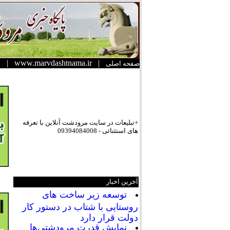
|
www.marvdashtnama.ir
|
صفحه اصلی
+تبلیعات در سایت مرودشت آنلاین با تعرفه
های استثنائی - 09394084008
آخرین اخبار
توسعه زیر ساخت های
روستایی با شتاب در دستور کار
دولت قرار دارد
نمایش قدرت مرودشتی‌ها