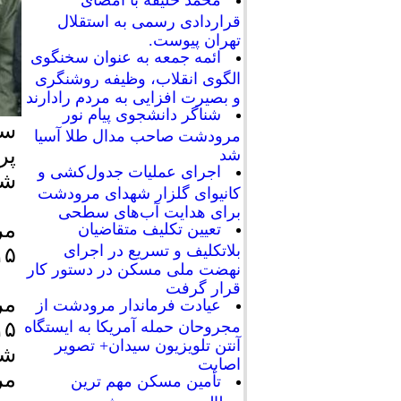
محمد خلیفه با امضای
قراردادی رسمی به استقلال
تهران پیوست.
ائمه جمعه به عنوان سخنگوی
الگوی انقلاب، وظیفه روشنگری
و بصیرت افزایی به مردم رادارند
شناگر دانشجوی پیام نور
سر
مرودشت صاحب مدال طلا آسیا
پر
شد
اجرای عملیات جدول‌کشی و
شه
کانیوای گلزار شهدای مرودشت
برای هدایت آب‌های سطحی
تعیین تکلیف متقاضیان
بلاتکلیف و تسریع در اجرای
۱۱۵ کارخانه قند با حضور سرپر
نهضت ملی مسکن در دستور کار
قرار گرفت
عیادت فرماندار مرودشت از
مجروحان حمله آمریکا به ایستگاه
آنتن تلویزیون سیدان+ تصویر
شه
اصابت
مر
تأمین مسکن مهم ترین