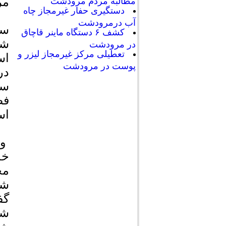
مر
مطالبه مردم مرودشت
دستگیری حفار غیرمجاز چاه
آب درمرودشت
سر
کشف ۶ دستگاه ماینر قاچاق
شه
در مرودشت
تعطیلی مرکز غیرمجاز لیزر و
اس
پوست در مرودشت
در
سر
فض
اس
وی
خد
مح
شه
گف
شو