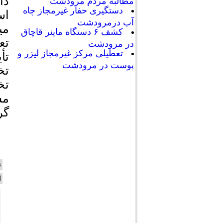
مطالبه مردم مرودشت
دستگیری حفار غیرمجاز چاه
اس
آب درمرودشت
می
کشف ۶ دستگاه ماینر قاچاق
تع
در مرودشت
تعطیلی مرکز غیرمجاز لیزر و
تأ
پوست در مرودشت
تخ
تخ
مس
گر
ن
ا