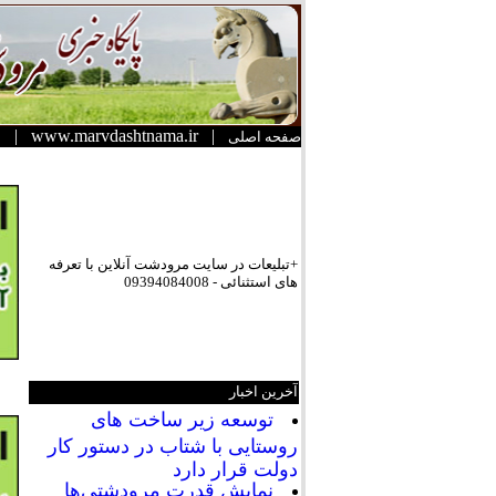
|
www.marvdashtnama.ir
|
صفحه اصلی
+تبلیعات در سایت مرودشت آنلاین با تعرفه
های استثنائی - 09394084008
آخرین اخبار
توسعه زیر ساخت های
روستایی با شتاب در دستور کار
دولت قرار دارد
نمایش قدرت مرودشتی‌ها