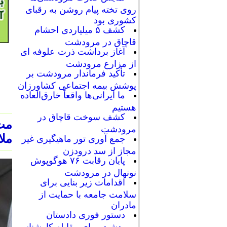
روی تخته پیام روشن به رقبای
کشوری بود
کشف ۵ میلیاردی احشام
قاچاق در مرودشت
آغاز برداشت ذرت علوفه ای
از مزارع مرودشت
تأکید فرماندار مرودشت بر
پوشش بیمه اجتماعی کشاورزان
ما ایرانی‌ها واقعاً خارق‌العاده
هستیم
کشف سوخت قاچاق در
مرودشت
ملا
جمع آوری تور ماهیگیری غیر
مجاز از سد درودزن
پایان رقابت‌ ۷۶ هوگوپوش
نونهال در مرودشت
اقدامات زیر بنایی برای
سلامت جامعه با حمایت از
مادران
دستور فوری دادستان
مرودشت برای مقابله کارشناسی