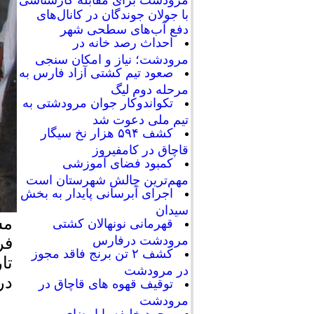
با جولان جوندگان در کانال‌های
دفع آب‌های سطحی شهر
احداث رصد خانه در
مرودشت؛ نیاز و امکان سنجی
صعود تیم کشتی آزاد فارس به
مرحله دوم لیگ
تکواندوکار جوان مرودشتی به
تیم ملی دعوت شد
کشف ۵۹۴ هزار نخ سیگار
قاچاق در کامفیروز
کمبود فضای آموزشی
مهم‌ترین چالش شهرستان است
اجرای آبرسانی پایدار به بخش
سیدان
مس
قهرمانی نونهالان کشتی
مرودشت درفارس
فر
کشف ۲ تن برنج فاقد مجوز
تا
در مرودشت
در
توقیف قهوه های قاچاق در
مرودشت