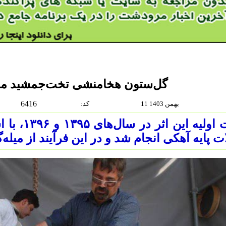
گل‌ستون هخامنشی تخت‌جمشید م
6416
11 بهمن 1403
:كد
مت اولیه ا
ت پایه آهکی انجام شد و در این فرآیند از میله