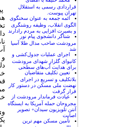
محمد خلیفه با امضای
قراردادی رسمی به استقلال
پی
تهران پیوست.
هخ
ائمه جمعه به عنوان سخنگوی
تخ
الگوی انقلاب، وظیفه روشنگری
و بصیرت افزایی به مردم رادارند
دا
شناگر دانشجوی پیام نور
نا
مرودشت صاحب مدال طلا آسیا
آب
شد
اجرای عملیات جدول‌کشی و
و 
کانیوای گلزار شهدای مرودشت
دل
برای هدایت آب‌های سطحی
خو
تعیین تکلیف متقاضیان
بلاتکلیف و تسریع در اجرای
قط
نهضت ملی مسکن در دستور کار
مر
قرار گرفت
خو
عیادت فرماندار مرودشت از
مجروحان حمله آمریکا به ایستگاه
آنتن تلویزیون سیدان+ تصویر
اصابت
تأمین مسکن مهم ترین