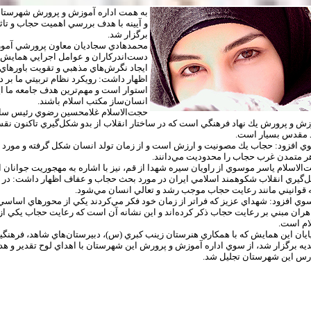
به همت اداره آموزش و پرورش شهرستا
و آيينه با هدف بررسي اهميت حجاب و تاثي
برگزار شد.
محمدهادي سجاديان معاون پرورشي آم
دست‌اندركاران و عوامل اجرايي همايش، ي
ايجاد نگرش‌هاي مذهبي و تقويت باورهاي 
اظهار داشت: رويكرد نظام تربيتي ما بر 
استوار است و مهم‌ترين هدف جامعه ما ا
انسان‌ساز مكتب اسلام باشند.
حجت‌الاسلام غلامحسين رضوي رئيس ساز
ش و پرورش يك نهاد فرهنگي است كه در ساختار انقلاب از بدو شكل‌گيري تاكنون نقش
د مقدس بسيار است.
 افزود: حجاب يك مصونيت و ارزش است و از زمان تولد انسان شكل گرفته و مورد توجه
ر متمدن غرب حجاب را محدوديت مي‌دانند.
الاسلام ياسر موسوي از راويان سيره شهدا از قم، نيز با اشاره به مهجوريت جوانان ا
‌گيري انقلاب شكوهمند اسلامي ايران در مورد بحث حجاب و عفاف اظهار داشت: در دي
 قوانيني مانند رعايت حجاب موجب رشد و تعالي انسان مي‌شود.
ي افزود: شهداي عزيز كه فراتر از زمان خود فكر مي‌كردند يكي از محورهاي اساسي 
هران مبني بر رعايت حجاب ذكر كرده‌اند و اين نشانه آن است كه رعايت حجاب يكي ا
ام است.
ايان اين همايش كه با همكاري هنرستان زينب كبري (س)، دبيرستان‌هاي شاهد، فرهنگي
رس اين شهرستان تجليل شد.