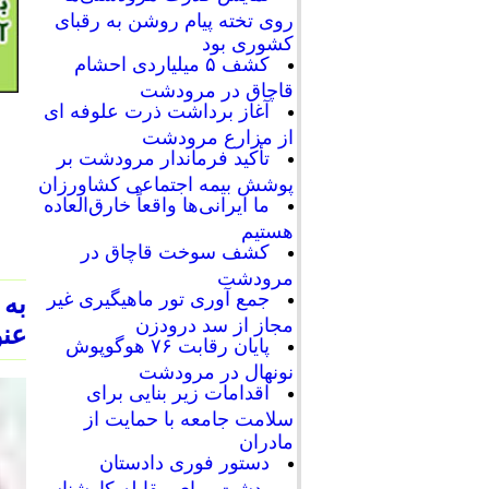
روی تخته پیام روشن به رقبای
کشوری بود
کشف ۵ میلیاردی احشام
قاچاق در مرودشت
آغاز برداشت ذرت علوفه ای
از مزارع مرودشت
تأکید فرماندار مرودشت بر
پوشش بیمه اجتماعی کشاورزان
ما ایرانی‌ها واقعاً خارق‌العاده
هستیم
کشف سوخت قاچاق در
مرودشت
جمع آوری تور ماهیگیری غیر
به
مجاز از سد درودزن
عنو
پایان رقابت‌ ۷۶ هوگوپوش
نونهال در مرودشت
اقدامات زیر بنایی برای
سلامت جامعه با حمایت از
مادران
دستور فوری دادستان
مرودشت برای مقابله کارشناسی