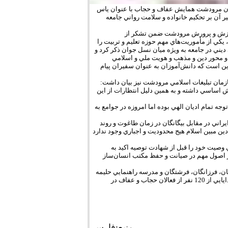
ن مرودشت همايش عفاف و حجاب با عنوان ياس
ر آن بر تحكيم خانواده و سلامت رواني جامعه
وزش و پرورش مرودشت ضمن تشكر از
كي از مأموريت‌هاي مهم حوزه تعليم و تربيت را
ديني در جامعه به ويژه ميان نسل جوان ذكر كرد و
دو محور دين و مذهب و هويت ملي و اسلامي
ين است كه دانش‌آموزان به عنوان سفيران پيام
مان تبليغات اسلامي مرودشت نيز بيان داشت:
 اساسي داشته و به همين دليل انتظارات از اين
 تمام اديان الهي بوده اما امروزه در جوامع به
يراني در مقابل بيگانگان در زمان طاغوت و روند
ن مبين اسلام هيج محدوديت و اجباري وجود ندارد
وصيت خود را قبل از شهادت توصيه اكيد به
ز اصول مهم در صيانت و حفظ مكتب انسان‌ساز
ان، فرزانگان، فرشتگان و مدرسه راهنمايي حليمه
سعديه برگزار شد، از سوي اداره آموزش و پرورش اين شهرستان با اهداي لوح تقدير و هدايايي از 120 نفر از فعالان حجاب و عفاف در
منبع:فارس