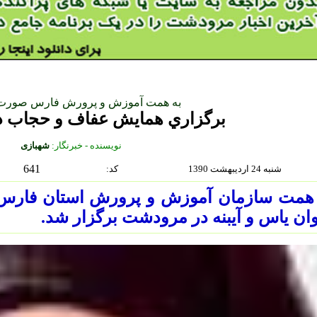
به همت آموزش و پرورش فارس صورت
برگزاري همايش عفاف و حجاب 
نويسنده - خبرنگار:
شهبازی
641
شنبه 24 ارديبهشت 1390
:كد
 همت سازمان آموزش و پرورش استان فارس،
ان ياس و آيبنه در مرودشت برگزار شد.