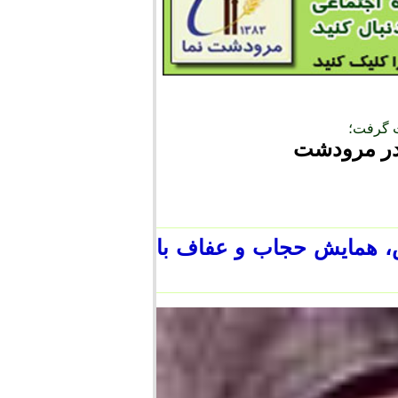
 گرفت؛
در مرودشت
 همايش حجاب و عفاف با