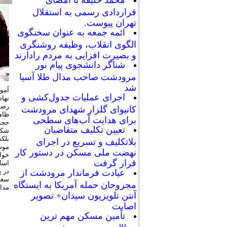
محمد خلیفه با امضای
قراردادی رسمی به استقلال
تهران پیوست.
ائمه جمعه به عنوان سخنگوی
الگوی انقلاب، وظیفه روشنگری
و بصیرت افزایی به مردم رادارند
شناگر دانشجوی پیام نور
مرودشت صاحب مدال طلا آسیا
شد
آموز
اجرای عملیات جدول‌کشی و
نها
رضوي
کانیوای گلزار شهدای مرودشت
ظاه
برای هدایت آب‌های سطحی
حجت‌
تعیین تکلیف متقاضیان
شكل
بلكه
بلاتکلیف و تسریع در اجرای
موسو
نهضت ملی مسکن در دستور کار
خوا
قرار گرفت
اسل
در پ
عیادت فرماندار مرودشت از
مجروحان حمله آمریکا به ایستگاه
مدا
آنتن تلویزیون سیدان+ تصویر
اصابت
تأمین مسکن مهم ترین