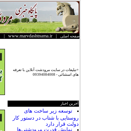
|
www.marvdashtnama.ir
|
صفحه اصلی
+تبلیعات در سایت مرودشت آنلاین با تعرفه
های استثنائی - 09394084008
آخرین اخبار
توسعه زیر ساخت های
روستایی با شتاب در دستور کار
دولت قرار دارد
نمایش قدرت مرودشتی‌ها