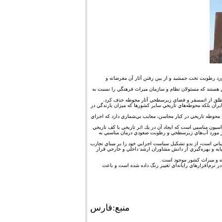
رد رطوبت تخت جمشيد و از بين رفتن آثار آن مغرضانه و
ين هستند كه مسئولان نظام و سازمان ميراث فرهنگي را نسبت به
مطلق از اتمسفر و فضاي زيرسطحي آثار محوطه حذف كرد.
ايران بلكه محوطه‌هاي تاريخي ساير كشورها كه ميزان بارندگي در
محوطه تاريخي در كنار محاسن، معايب بي‌شماري دارد كه اجراي
سيون مناسبي است كه ايجاد آن در يك اثر تاريخي با كف تاريخي
در مورد آب‌هاي زيرسطحي و رطوبت صعودي درمان مناسبي به
باني است، از بدو تشكيل سياست اجرايي خود را بر مبناي تجارب
 پايه و بهره‌گيري از دانش مشاوران ارشد داخلي و خارجي قرار
اه و ميراث كشور موجود است.
ر نرم‌افزارهاي رايانه‌اي تغيير رنگ داده شده است و باعث
منبع:فارس