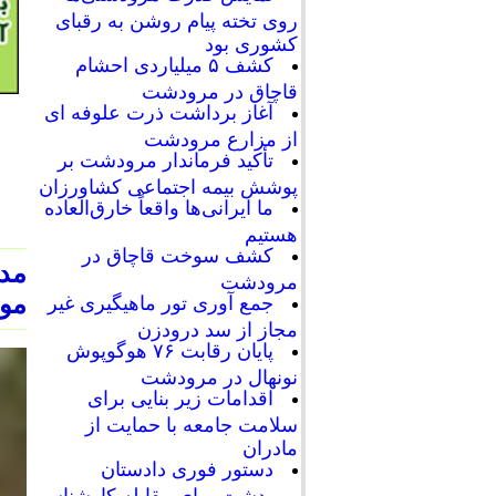
روی تخته پیام روشن به رقبای
کشوری بود
کشف ۵ میلیاردی احشام
قاچاق در مرودشت
آغاز برداشت ذرت علوفه ای
از مزارع مرودشت
تأکید فرماندار مرودشت بر
پوشش بیمه اجتماعی کشاورزان
ما ایرانی‌ها واقعاً خارق‌العاده
هستیم
کشف سوخت قاچاق در
مدي
مرودشت
مور
جمع آوری تور ماهیگیری غیر
مجاز از سد درودزن
پایان رقابت‌ ۷۶ هوگوپوش
نونهال در مرودشت
اقدامات زیر بنایی برای
سلامت جامعه با حمایت از
مادران
دستور فوری دادستان
مرودشت برای مقابله کارشناسی