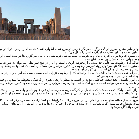
د رضايي منفرد امروز در گفت‌وگو با خبرنگار فارس در مرودشت، اظهار داشت: هجمه اخير برخي افراد در مو
نمايي است و با اين شايعات اهداف خاصي را دنبال مي‌كنند.
ي منفرد افزود: برخي افراد بي‌نام و بي‌هويت در مصاحبه‌هاي فرمايشي با برخي خبرگزاري‌ها در صدد القاي ا
عه جهاني تخت جمشيد بي‌توجه نشان دهند.
ضافه كرد: رطوبت يك عامل جدانشدني از محوطه تاريخي است و آن را در هيچ شرايطي نمي‌توان به صورت 
سئول ادامه داد: تنها مي‌توان روند تخريبي رطوبت را كنترل كرده و اين مسئله‌اي است كه نه تنها محوطه‌هاي 
بيشتر و شديدتر از ايران است با آن گريبان‌گير هستند.
 اجرايي تخت جمشيد بيان داشت: يكي از راه‌هاي كنترل رطوبت نزولي ايجاد سقف است كه اين امر نيز در يك 
 به لحاظ فني بسيار محدود مي‌كند.
ي ابراز داشت: ايجاد سقف حفاظتي علاوه بر لطمه به منظر تاريخي، هنري و فرهنگي محوطه نيازمند پي و فندا
 با محدوديت‌هايي مواجه است، ضمن آنكه سقف تنها رطوبت نزولي را نيز به صورت محدود كنترل مي‌كند و 
 نمي‌رود.
براز داشت: پايگاه تخت جمشيد كه متشكل از كارگاه مرمت، كارشناسان فني علوم پايه و واحد مديريت و پشتي
بيش از 50 ساله مرمت در تخت جمشيد و به روز رساني بر اساس علم روز حفاظت و نگهداري و استفاده از علوم
 است.
فزود: حاصل فعاليت‌هاي علمي و عملي در اين مورد در اغلب گزارشات و انتشارات مستند در مركز اسناد پايگ
قام مسئول خاطرنشان كرد: تصاوير ارائه شده در برخي از خبرگزاري‌ها به دور از امانت و ارزش‌هاي انساني د
هي خوانندگان مي‌شود.