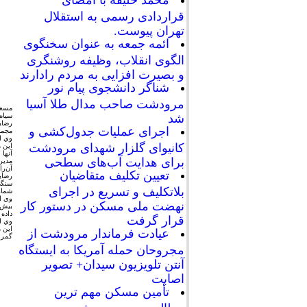
محمد خلیفه با امضای
قراردادی رسمی به استقلال
تهران پیوست.
ائمه جمعه به عنوان سخنگوی
الگوی انقلاب، وظیفه روشنگری
و بصیرت افزایی به مردم رادارند
شناگر دانشجوی پیام نور
مرودشت صاحب مدال طلا آسیا
مسعو
سياه‌
شد
رضاي
اجرای عملیات جدول‌کشی و
مجمو
وي ا
کانیوای گلزار شهدای مرودشت
اين م
آنها 
برای هدایت آب‌های سطحی
مدير
آن‌را
تعیین تکلیف متقاضیان
رضاي
سنگي
بلاتکلیف و تسریع در اجرای
شمار
وي ا
نهضت ملی مسکن در دستور کار
داده
قرار گرفت
وي ا
اين م
عیادت فرماندار مرودشت از
گمرا
مجروحان حمله آمریکا به ایستگاه
آنتن تلویزیون سیدان+ تصویر
اصابت
تأمین مسکن مهم ترین