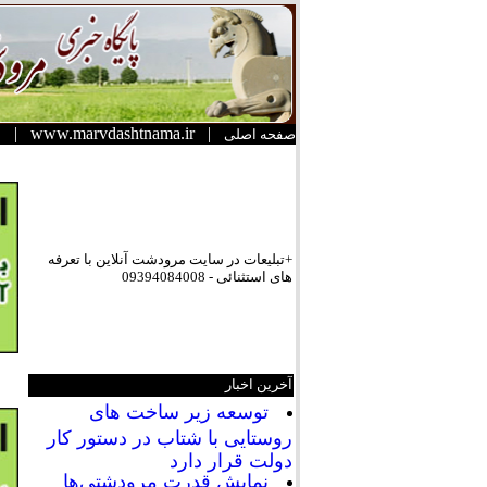
|
www.marvdashtnama.ir
|
صفحه اصلی
+تبلیعات در سایت مرودشت آنلاین با تعرفه
های استثنائی - 09394084008
آخرین اخبار
توسعه زیر ساخت های
روستایی با شتاب در دستور کار
دولت قرار دارد
نمایش قدرت مرودشتی‌ها