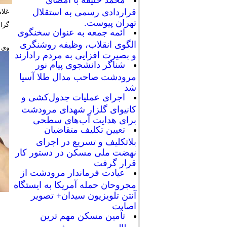
محمد خلیفه با امضای
قراردادی رسمی به استقلال
تهران پیوست.
گرا
ائمه جمعه به عنوان سخنگوی
الگوی انقلاب، وظیفه روشنگری
وي ا
و بصیرت افزایی به مردم رادارند
شناگر دانشجوی پیام نور
مرودشت صاحب مدال طلا آسیا
شد
اجرای عملیات جدول‌کشی و
کانیوای گلزار شهدای مرودشت
برای هدایت آب‌های سطحی
تعیین تکلیف متقاضیان
بلاتکلیف و تسریع در اجرای
نهضت ملی مسکن در دستور کار
قرار گرفت
عیادت فرماندار مرودشت از
مجروحان حمله آمریکا به ایستگاه
آنتن تلویزیون سیدان+ تصویر
اصابت
تأمین مسکن مهم ترین