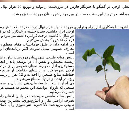
غلامعلي اوجي در گفتگو ب
ميداشت و ترويج اين سنت حسنه در بين مردم شهرستان مرودشت توزيع شد.
فزود: با همكاري اداره راه و ترابري مرودشت يك ‌هزار نهال درخت در تقاطع نقش ر
اوجي ابراز داشت: سنت حسنه درختكاري كه در كشو
هر سال با كاشت درخت گرامي داشته مي‌شود و ما 
فرهنگ تلاش و كوشش مي‌كنيم.
وي ادامه داد: بر طبق فرمايشات مقام معظم رهب
معارف عمومي تبديل شود»، اكثر برنامه‌هاي اين
است.
رئيس منابع طبيعي شهرستان مرودشت بيان داشت:
زيست محيطي و نقش آن در توسعه پايدار ايجاب
مسئولان و ادارات و رسانه‌هاي عمومي براي مردم
اوجي تصريح كرد: در راستاي حفاظت از منابع
حفاظت منابع طبيعي 
ويژه در آينده‌اي نزديك مسلح مي‌شوند.
وي ابراز داشت: با سازمان‌دهي دهياران و شور
طبيعي كه بازوان توانمند اين مجموعه هستند هر 
خسارت مي‌كنيم.
رئيس منابع طبيعي مرودشت در پايان اذعان د
تصرف اراضي ملي و آتش‌سوزي، بيشترين تهديد ر
طبيعي مرودشت 33 فقره آتش‌سوزي 
است.