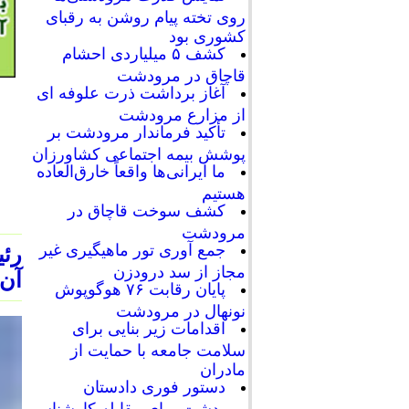
روی تخته پیام روشن به رقبای
کشوری بود
کشف ۵ میلیاردی احشام
قاچاق در مرودشت
آغاز برداشت ذرت علوفه ای
از مزارع مرودشت
تأکید فرماندار مرودشت بر
پوشش بیمه اجتماعی کشاورزان
ما ایرانی‌ها واقعاً خارق‌العاده
هستیم
کشف سوخت قاچاق در
مرودشت
جمع آوری تور ماهیگیری غیر
مجاز از سد درودزن
آن 
پایان رقابت‌ ۷۶ هوگوپوش
نونهال در مرودشت
اقدامات زیر بنایی برای
سلامت جامعه با حمایت از
مادران
دستور فوری دادستان
مرودشت برای مقابله کارشناسی