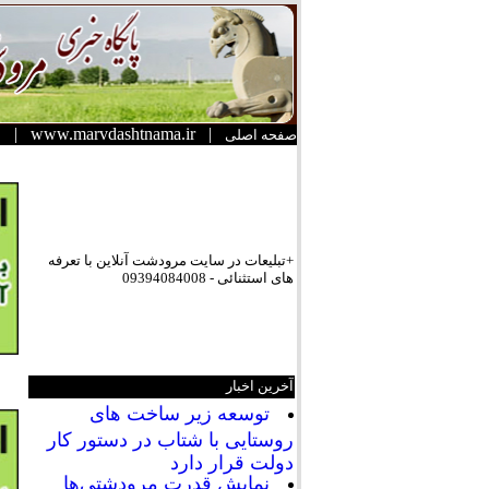
|
www.marvdashtnama.ir
|
صفحه اصلی
+تبلیعات در سایت مرودشت آنلاین با تعرفه
های استثنائی - 09394084008
آخرین اخبار
توسعه زیر ساخت های
روستایی با شتاب در دستور کار
دولت قرار دارد
نمایش قدرت مرودشتی‌ها