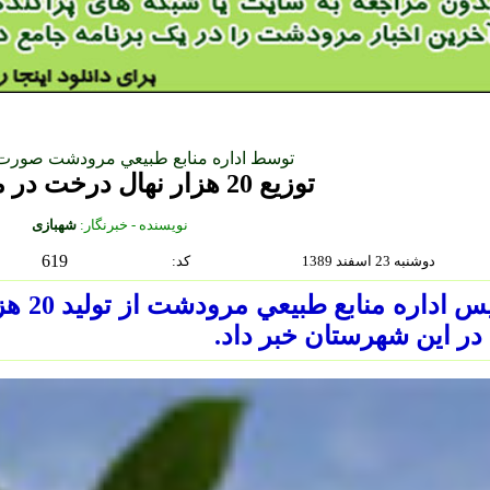
توسط اداره منابع طبيعي مرودشت صورت م
توزيع 20 هزار نهال درخت در مرودشت
نويسنده - خبرنگار:
شهبازی
619
دوشنبه 23 اسفند 1389
:كد
رئيس اد
در اين شهرستان خبر داد.