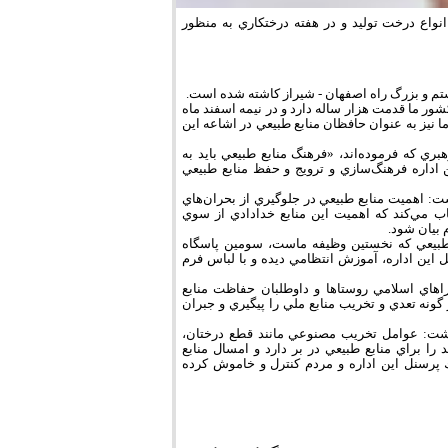
ا خبرنگار فارس در مرودشت از توليد و توزيع 20 هزار نهال انواع درخت توليد و در هفته درختكاري به منظور
ستم و بزرگ راه اصفهان - شيراز كاشته شده است.
ر ما قدمت هزار ساله دارد و در نيمه اسفند ماه
نيز به عنوان حافظان منابع طبيعي در اشاعه اين
ري كه فرموده‌اند، «فرهنگ منابع طبيعي بايد به
 اداره فرهنگ‌سازي و ترويج و حفظ منابع طبيعي
 اهميت منابع طبيعي در جلوگيري از بحران‌هاي
 مي‌كند كه اهميت اين منابع خدادادي از سوي
 بيان شود.
 طبيعي كه نخستين وظيفه ماست، سومين پاسگاه
را احداث و 12 نفر از پرسنل اين اداره، آموزش انتظامي ديده و با لباس فرم
اهاي اسلامي روستاها و داوطلبان حفاظت منابع
گونه تعدي و تخريب منابع ملي را پيگيري و جبران
اشت: عوامل تخريب مصنوعي مانند قطع درختان،
ا براي منابع طبيعي در بر دارد و امسال منابع
را با كمك پرسنل اين اداره و مردم كنترل و خاموش كرده