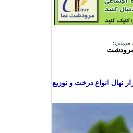
ي‌پذيرد؛
اره منابع طبيعي مرودشت از توليد 20 هزار نهال انواع درخت و توزيع