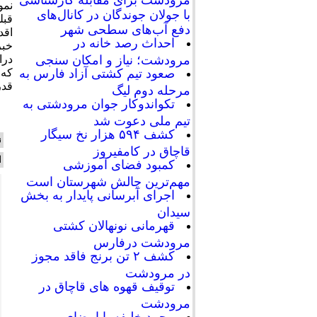
نمو
با جولان جوندگان در کانال‌های
قبل
دفع آب‌های سطحی شهر
احداث رصد خانه در
خبر
درا
مرودشت؛ نیاز و امکان سنجی
که 
صعود تیم کشتی آزاد فارس به
قدر
مرحله دوم لیگ
تکواندوکار جوان مرودشتی به
تیم ملی دعوت شد
کشف ۵۹۴ هزار نخ سیگار
ن
قاچاق در کامفیروز
ا
کمبود فضای آموزشی
مهم‌ترین چالش شهرستان است
اجرای آبرسانی پایدار به بخش
سیدان
قهرمانی نونهالان کشتی
مرودشت درفارس
کشف ۲ تن برنج فاقد مجوز
در مرودشت
توقیف قهوه های قاچاق در
مرودشت