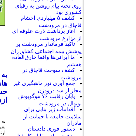
روی تخته پیام روشن به رقبای
کشوری بود
کشف ۵ میلیاردی احشام
قاچاق در مرودشت
آغاز برداشت ذرت علوفه ای
از مزارع مرودشت
تأکید فرماندار مرودشت بر
پوشش بیمه اجتماعی کشاورزان
ما ایرانی‌ها واقعاً خارق‌العاده
هستیم
کشف سوخت قاچاق در
به
مرودشت
های
جمع آوری تور ماهیگیری غیر
مجاز از سد درودزن
حس
پایان رقابت‌ ۷۶ هوگوپوش
ازن
نونهال در مرودشت
اقدامات زیر بنایی برای
سلامت جامعه با حمایت از
به 
مادران
بعم
دستور فوری دادستان
مرودشت برای مقابله کارشناسی