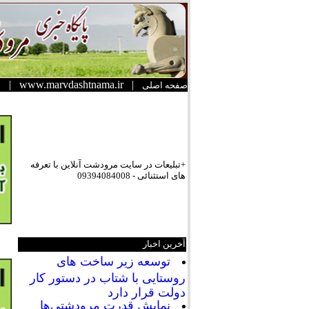
|
www.marvdashtnama.ir
|
صفحه اصلی
+تبلیعات در سایت مرودشت آنلاین با تعرفه
های استثنائی - 09394084008
آخرین اخبار
توسعه زیر ساخت های
روستایی با شتاب در دستور کار
دولت قرار دارد
نمایش قدرت مرودشتی‌ها