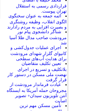
محمد خلیفه با امضای
قراردادی رسمی به استقلال
تهران پیوست.
ائمه جمعه به عنوان سخنگوی
الگوی انقلاب، وظیفه روشنگری
و بصیرت افزایی به مردم رادارند
شناگر دانشجوی پیام نور
مرودشت صاحب مدال طلا آسیا
شد
اجرای عملیات جدول‌کشی و
کانیوای گلزار شهدای مرودشت
برای هدایت آب‌های سطحی
تعیین تکلیف متقاضیان
بلاتکلیف و تسریع در اجرای
نهضت ملی مسکن در دستور کار
قرار گرفت
عیادت فرماندار مرودشت از
مجروحان حمله آمریکا به ایستگاه
آنتن تلویزیون سیدان+ تصویر
اصابت
تأمین مسکن مهم ترین