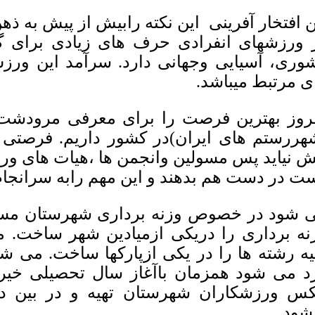
ن افتخار آفرینی این نکته رابیش از پیش به ذ
 ورزشهای انفرادی حرف های زیادی برای 
وری، آسیایی وجهانی دارد. سرآمد این ورزش
ی مرتبط میباشد.
روز بهترین فرصت را برای معرفی مرودشت 
هررستم های ایران)در کشور داریم. فرصتی ک
ش نیاید پس مسولین وانجمن ها ،هیات های ور
ت در دست هم بدهند و این مهم رابه سرانجام 
 شود در خصوص وزنه برداری شهرستان مستن
نه برداری را دریکی ازمیادین شهر ساخت.
یه رشته ها را در یکی ازپارکها ساخت. می شو
د می شود همزمان باآغاز سال تحصیلی خیرین
س ورزشکاران شهرستان تهیه و در بین دان
ود.......