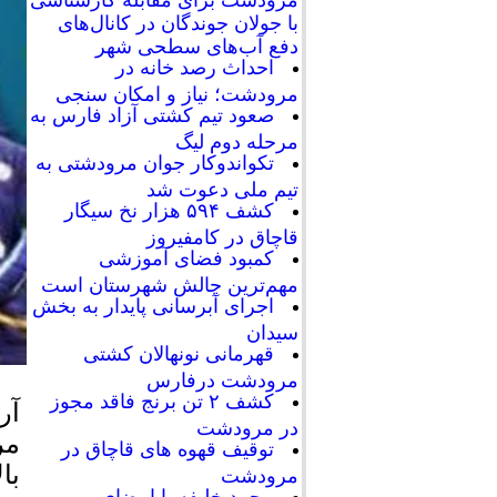
با جولان جوندگان در کانال‌های
دفع آب‌های سطحی شهر
احداث رصد خانه در
مرودشت؛ نیاز و امکان سنجی
صعود تیم کشتی آزاد فارس به
مرحله دوم لیگ
تکواندوکار جوان مرودشتی به
تیم ملی دعوت شد
کشف ۵۹۴ هزار نخ سیگار
قاچاق در کامفیروز
کمبود فضای آموزشی
مهم‌ترین چالش شهرستان است
اجرای آبرسانی پایدار به بخش
سیدان
قهرمانی نونهالان کشتی
مرودشت درفارس
کشف ۲ تن برنج فاقد مجوز
آر
در مرودشت
مر
توقیف قهوه های قاچاق در
با
مرودشت