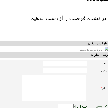
دیر نشده فرصت راازدست ندهیم
ظرات بینندگان
درود بر مرودشتیها
رسال نظرات
نام
ایمیل
نظر
*
کد امنیتی
جمع 4 با 4