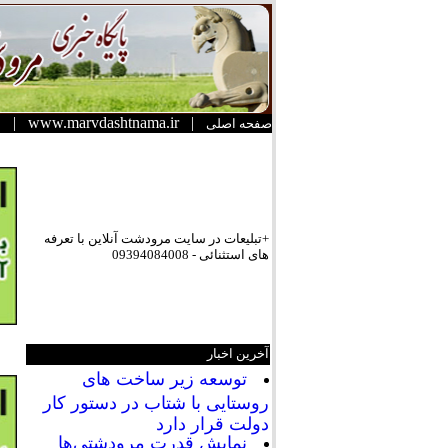
|
www.marvdashtnama.ir
|
صفحه اصلی
+تبلیعات در سایت مرودشت آنلاین با تعرفه
های استثنائی - 09394084008
آخرین اخبار
توسعه زیر ساخت های
روستایی با شتاب در دستور کار
دولت قرار دارد
نمایش قدرت مرودشتی‌ها