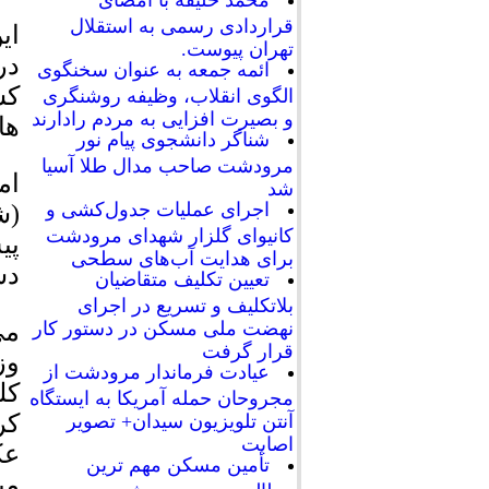
محمد خلیفه با امضای
قراردادی رسمی به استقلال
ای
تهران پیوست.
در
ائمه جمعه به عنوان سخنگوی
کش
الگوی انقلاب، وظیفه روشنگری
و بصیرت افزایی به مردم رادارند
ها
شناگر دانشجوی پیام نور
مرودشت صاحب مدال طلا آسیا
ام
شد
اجرای عملیات جدول‌کشی و
(ش
کانیوای گلزار شهدای مرودشت
پی
برای هدایت آب‌های سطحی
دس
تعیین تکلیف متقاضیان
بلاتکلیف و تسریع در اجرای
نهضت ملی مسکن در دستور کار
می
قرار گرفت
وز
عیادت فرماندار مرودشت از
کل
مجروحان حمله آمریکا به ایستگاه
کر
آنتن تلویزیون سیدان+ تصویر
اصابت
عک
تأمین مسکن مهم ترین
میش