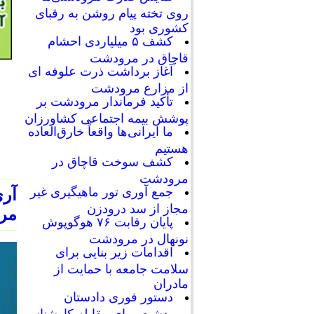
روی تخته پیام روشن به رقبای
کشوری بود
کشف ۵ میلیاردی احشام
قاچاق در مرودشت
آغاز برداشت ذرت علوفه ای
از مزارع مرودشت
تأکید فرماندار مرودشت بر
پوشش بیمه اجتماعی کشاورزان
ما ایرانی‌ها واقعاً خارق‌العاده
هستیم
کشف سوخت قاچاق در
مرودشت
جمع آوری تور ماهیگیری غیر
آر
مجاز از سد درودزن
مرو
پایان رقابت‌ ۷۶ هوگوپوش
نونهال در مرودشت
اقدامات زیر بنایی برای
سلامت جامعه با حمایت از
مادران
دستور فوری دادستان
مرودشت برای مقابله کارشناسی