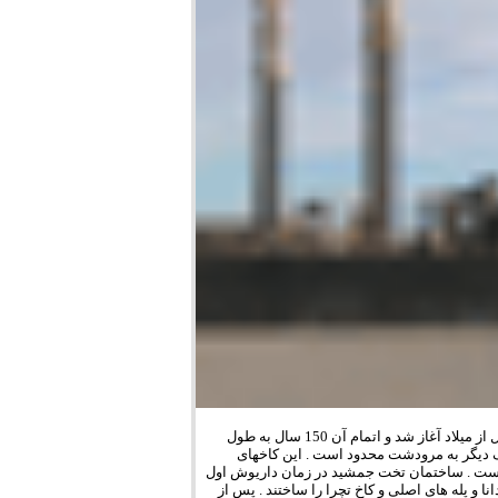
تخت جمشید‎،مجموعه ای از کاخهای بسیار باشکوهی است که ساخت آنها در سال 512‏‎ ‎قبل از میلاد آغاز شد و اتمام آن 150 سال به طول
وه رحمت و از طرف دیگر به مرودشت محدود است . این ‏کاخهای
عظیم سلطنتی‎ ‎در کنار شهر‎ ‎پارسه‎ ‎که‎ ‎‏ یونانیان آن را‏‎ ‎پرسپولیس‎ ‎خوانده اند‎ ‎ساخته ‏شده است‎ .‎‎ ‎ساختمان تخت جمشید در زمان داریوش اول
در حدود 518 ق . م ، آغاز شد. نخست صفه‎ ‎یاتختگاه بلندی را آماده کردند و روی آن تالار آپادانا و پله های اصلی و کاخ تچرا‎ ‎را ساختند . ‏پس از