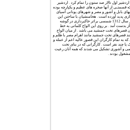
نا نمود و طرح بنای تلار‏‎ ‎صد ستون را ‏ریخت . اردشیر اول تالار صد ستون را تمام کرد . اردشیر
سوم ساختمان را‎ ‎آغاز کرد که ناتمام ‏ماند . این ساختمانها بر روی پایه هایی ساخته شــده که قسمتـی‎ ‎از آنها صخره های عظیم ‏و یکپارچه بوده
و یا آنها را در کوه تراشیده اند.‏معماری هخامنشی ، هنری است‎ ‎امتزاجی‎ ‎که از سبک معماریهای بابل و آشور و‎ ‎مصر و ‏شهرهای یونانی آسیای
صغیر و‎ ‎قوم اورارتو‎ ‎اقتباس شده و با هنر نمایی و‎ ‎ابتکار روح ایرانی ‏نوع مستقلی را از معماری پدید آورده است . هخامنشیان با ساختن‎ ‎این
ابنیه عظیم می ‏خواستند عظمت شاهنشاهی بزرگ خود را به جهانیان نشان دهند. در اواخر سال 1312 شمسی براثر خاکبرداری در گوشه
شمال غربی صفه تخت جمشید ‏قریب چهل‎ ‎هزار لوحه های گلی به شکل و قطع مهرهای نماز بدست آمد . بر روی این الواح ‏کلماتی به‎ ‎خط
ود . پس از خواندن معلوم شد که این الواح ایلامی اسناد ‏خرج‎ ‎ساختمان قصرهای تخت جمشید می باشد . از میان الواح
بعضی به زبان پارسی و خط ‏ایلامی‎ ‎است . از کشف این الواح شهرت نابجایی را که می گفتند قصرهای تخت جمشید ‏مانند اهرام‎ ‎مصر با ظلم و
باطل گشت ، زیرا این اسناد ‏ایلامی‎ ‎حکایت از آن دارد که به تمام کارگران این قصور عالیه اعم از عمله و
بنا و نجار و‏‎ ‎سنگتراش و معمار و مهندس مزد می دادند و هر کدام از این الواح سند هزینه یک یا چند‏‎ ‎نفر ‏است . کارگرانی که در بنای تخت