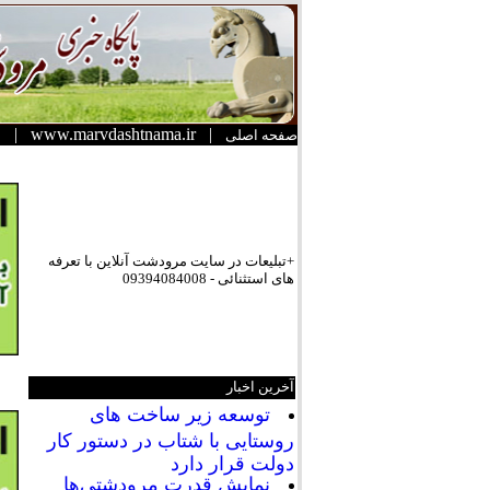
|
www.marvdashtnama.ir
|
صفحه اصلی
+تبلیعات در سایت مرودشت آنلاین با تعرفه
های استثنائی - 09394084008
آخرین اخبار
توسعه زیر ساخت های
روستایی با شتاب در دستور کار
دولت قرار دارد
نمایش قدرت مرودشتی‌ها