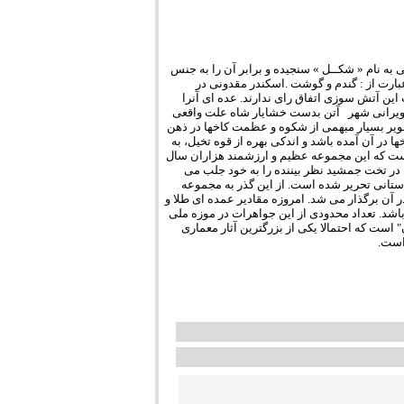
مزدی که به این‎ ‎کارگران می دادند غالباً جنسی بود نه نقدی ، که آنرا با یک واحــد ‏پـول بابلی به‎ ‎نام « شکــل » سنجیده و برابر آن را به جنس
پرداخت می کردند . اجناسی را ‏که بیشتر‎ ‎به کارگران می دادند و مزد آن محسوب می شدعبارت از‎ : ‎گندم و گوشت‎ ‎‏.‏اسکندر مقدونی در
تش‏‎ ‎کشید.تاریخنگاران در مورد علت این آتش سوزی اتفاق رای ندارند. عده ای آنرا
ناشی از‎ ‎یک ‏حادثه غیر عمدی میدانند ولی برخی کینه توزی و انتقام گیری اسکندر را تلافی‎ ‎ویرانی شهر‎ ‎‏ ‏‏ آتن بدست‎ ‎خشایار شاه‎ ‎علت واقعی
این آتش سوزی مهیب‎ ‎میدانند.‏ازآنچه امروز از تخت جمشید بر جای مانده تنها می توان تصویر بسیار مبهمی از شکوه و‎ ‎عظمت کاخها در ذهن
نقشه تاریخی که جزئیات‎ ‎معماری ساختمان کاخها در آن آمده باشد و اندکی بهره از قوه تخیل، به
اهمیت و بزرگی این‎ ‎کاخها پی برد. نکته ای که سخت غیر قابل باور می نماید این واقعیت است که این مجموعه‏‎ ‎عظیم و ارزشمند هزاران سال
هه1310خورشیدی‎ ‎کشف شد‎.‎چیزی که در نگاه اول در تخت جمشید نظر بیننده را به خود جلب می
کند، کتیبه ها و سنگ ‏‎ ‎نو شته های گذر خشایارشاه است که به زبان ایلامی و دیگر زبانهای باستانی تحریر شده‎ ‎است. از این گذر به مجموعه
کاخهای آپادانا می رسیم، جایی که در آن پادشاهان بار‎ ‎میدادند ‏و مراسم و جشنهای دولتی در آن برگذار می شد‎. امروزه مقادیر عمده ای طلا‎ ‎و
ین کاخها وجود داشته که بدیهی است در جریان ‏تهاجم اسکندر به غارت‎ ‎رفته باشد. تعداد محدودی از این جواهرات در موزه ملی
ایران نگهداری ‏می شود‎. ‎بزرگترین کاخ در مجموعه تخت جمشید کاخ مشهور به "صد ستون" است که ‏احتمالا یکی از‎ ‎بزرگترین آثار معماری