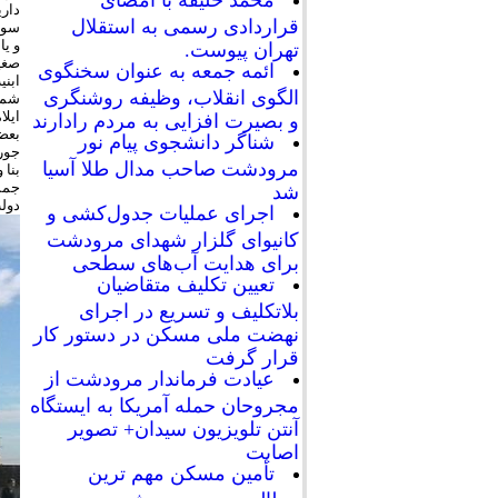
محمد خلیفه با امضای
قراردادی رسمی به استقلال
تهران پیوست.
ائمه جمعه به عنوان سخنگوی
الگوی انقلاب، وظیفه روشنگری
و بصیرت افزایی به مردم رادارند
شناگر دانشجوی پیام نور
مرودشت صاحب مدال طلا آسیا
شد
اجرای عملیات جدول‌کشی و
کانیوای گلزار شهدای مرودشت
برای هدایت آب‌های سطحی
تعیین تکلیف متقاضیان
بلاتکلیف و تسریع در اجرای
نهضت ملی مسکن در دستور کار
قرار گرفت
عیادت فرماندار مرودشت از
مجروحان حمله آمریکا به ایستگاه
آنتن تلویزیون سیدان+ تصویر
اصابت
تأمین مسکن مهم ترین