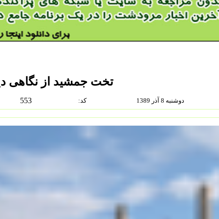
تخت جمشید از نگاهی دی
553
دوشنبه 8 آذر 1389
:كد