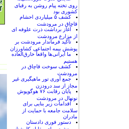
روی تخته پیام روشن به رقبای
کشوری بود
کشف ۵ میلیاردی احشام
قاچاق در مرودشت
آغاز برداشت ذرت علوفه ای
از مزارع مرودشت
تأکید فرماندار مرودشت بر
پوشش بیمه اجتماعی کشاورزان
ما ایرانی‌ها واقعاً خارق‌العاده
هستیم
کشف سوخت قاچاق در
مرودشت
جمع آوری تور ماهیگیری غیر
مجاز از سد درودزن
پایان رقابت‌ ۷۶ هوگوپوش
نونهال در مرودشت
اقدامات زیر بنایی برای
سلامت جامعه با حمایت از
مادران
دستور فوری دادستان
مرودشت برای مقابله کارشناسی