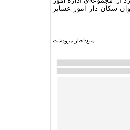
د از مجموعه‌ی اداره امور
ان سکان دار امور عشایر
منبع:احبار مرودشت