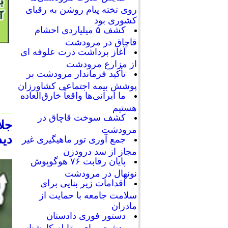
روی تخته پیام روشن به رقبای
کشوری بود
کشف ۵ میلیاردی احشام
قاچاق در مرودشت
آغاز برداشت ذرت علوفه ای
از مزارع مرودشت
تأکید فرماندار مرودشت بر
پوشش بیمه اجتماعی کشاورزان
ما ایرانی‌ها واقعاً خارق‌العاده
هستیم
کشف سوخت قاچاق در
جلا
مرودشت
دید
جمع آوری تور ماهیگیری غیر
مجاز از سد درودزن
پایان رقابت‌ ۷۶ هوگوپوش
نونهال در مرودشت
اقدامات زیر بنایی برای
سلامت جامعه با حمایت از
مادران
دستور فوری دادستان
مرودشت برای مقابله کارشناسی