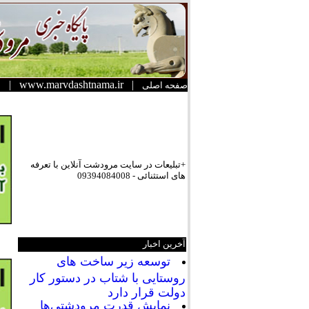
|
www.marvdashtnama.ir
|
صفحه اصلی
+تبلیعات در سایت مرودشت آنلاین با تعرفه
های استثنائی - 09394084008
آخرین اخبار
توسعه زیر ساخت های
روستایی با شتاب در دستور کار
دولت قرار دارد
نمایش قدرت مرودشتی‌ها