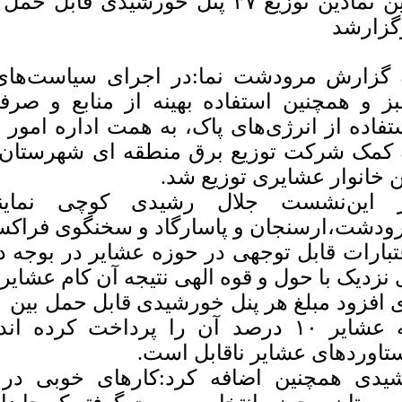
آیین نمادین توزیع ۳۷ پنل خورشیدی 
گزارشد
 گزارش مرودشت نما:در اجرای سیاست‌های 
ز و همچنین استفاده بهینه از منابع و صرف
تفاده از انرژی‌های پاک، به همت اداره ام
 کمک شرکت توزیع برق منطقه ای شهرستان ا
ن خانوار عشایری توزیع شد.
 این‌نشست جلال رشیدی کوچی نمایند
ودشت،ارسنجان و پاسارگاد و سخنگوی فراک
تبارات قابل توجهی در حوزه عشایر در بوجه د
 نزدیک با حول و قوه الهی نتیجه آن کام عشایر
که عشایر ۱۰ درصد آن را پرداخت کرده
تاوردهای عشایر ناقابل است.
یدی همچنین اضافه کرد:کارهای خوبی د