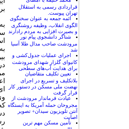
محمد خلیفه با امضای
قراردادی رسمی به استقلال
بر
تهران پیوست.
ائمه جمعه به عنوان سخنگوی
به
الگوی انقلاب، وظیفه روشنگری
و بصیرت افزایی به مردم رادارند
سب
شناگر دانشجوی پیام نور
اس
مرودشت صاحب مدال طلا آسیا
به
شد
اجرای عملیات جدول‌کشی و
بی
کانیوای گلزار شهدای مرودشت
در
برای هدایت آب‌های سطحی
مر
تعیین تکلیف متقاضیان
اع
بلاتکلیف و تسریع در اجرای
نهضت ملی مسکن در دستور کار
ای
قرار گرفت
عیادت فرماندار مرودشت از
مجروحان حمله آمریکا به ایستگاه
آنتن تلویزیون سیدان+ تصویر
دس
اصابت
رش
تأمین مسکن مهم ترین