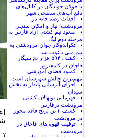
با جولان جوندگان در کانال‌های
دفع آب‌های سطحی شهر
احداث رصد خانه در
مرودشت؛ نیاز و امکان سنجی
صعود تیم کشتی آزاد فارس به
مرحله دوم لیگ
تکواندوکار جوان مرودشتی به
تیم ملی دعوت شد
کشف ۵۹۴ هزار نخ سیگار
قاچاق در کامفیروز
کمبود فضای آموزشی
مهم‌ترین چالش شهرستان است
اجرای آبرسانی پایدار به بخش
سیدان
قهرمانی نونهالان کشتی
مرودشت درفارس
کشف ۲ تن برنج فاقد مجوز
اع
در مرودشت
شی
توقیف قهوه های قاچاق در
مرودشت