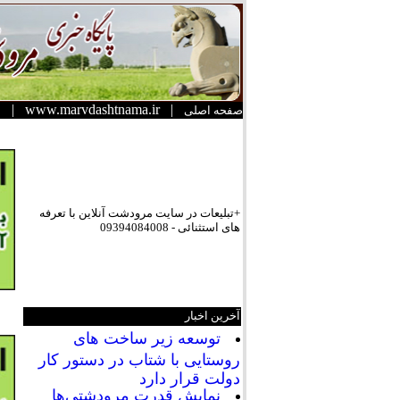
|
www.marvdashtnama.ir
|
صفحه اصلی
+تبلیعات در سایت مرودشت آنلاین با تعرفه
های استثنائی - 09394084008
آخرین اخبار
توسعه زیر ساخت های
روستایی با شتاب در دستور کار
دولت قرار دارد
نمایش قدرت مرودشتی‌ها