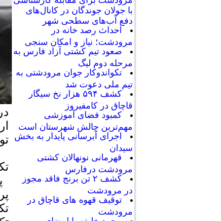
با جولان جوندگان در کانال‌های
دفع آب‌های سطحی شهر
احداث رصد خانه در
مرودشت؛ نیاز و امکان سنجی
صعود تیم کشتی آزاد فارس به
مرحله دوم لیگ
تکواندوکار جوان مرودشتی به
تیم ملی دعوت شد
کشف ۵۹۴ هزار نخ سیگار
قاچاق در کامفیروز
در
کمبود فضای آموزشی
ار
مهم‌ترین چالش شهرستان است
اجرای آبرسانی پایدار به بخش
تو
سیدان
قهرمانی نونهالان کشتی
تک
مرودشت درفارس
کشف ۲ تن برنج فاقد مجوز
پا
در مرودشت
پر
توقیف قهوه های قاچاق در
تک
مرودشت