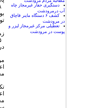
مطالبه مردم مرودشت
دستگیری حفار غیرمجاز چاه
آب درمرودشت
کشف ۶ دستگاه ماینر قاچاق
تو
در مرودشت
تعطیلی مرکز غیرمجاز لیزر و
پوست در مرودشت
زم
در
مو
مح
تک
مح
سع