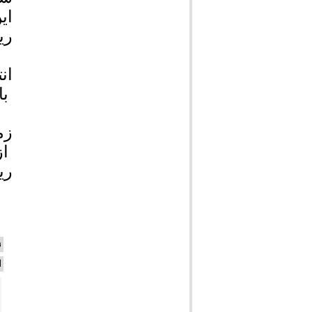
ری
ان
با
زم
ری
ن
ا