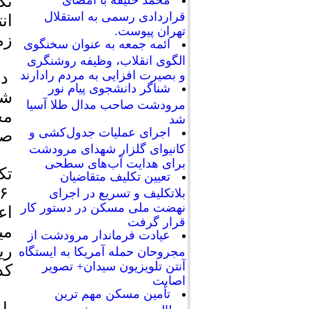
تک
محمد خلیفه با امضای
قراردادی رسمی به استقلال
ان
تهران پیوست.
زم
ائمه جمعه به عنوان سخنگوی
الگوی انقلاب، وظیفه روشنگری
و بصیرت افزایی به مردم رادارند
در
شناگر دانشجوی پیام نور
شه
مرودشت صاحب مدال طلا آسیا
مح
شد
اجرای عملیات جدول‌کشی و
صو
کانیوای گلزار شهدای مرودشت
برای هدایت آب‌های سطحی
تک
تعیین تکلیف متقاضیان
بلاتکلیف و تسریع در اجرای
نهضت ملی مسکن در دستور کار
قرار گرفت
عیادت فرماندار مرودشت از
ری
مجروحان حمله آمریکا به ایستگاه
آنتن تلویزیون سیدان+ تصویر
کد 
اصابت
تأمین مسکن مهم ترین
پا