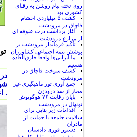
روی تخته پیام روشن به رقبای
کشوری بود
کشف ۵ میلیاردی احشام
قاچاق در مرودشت
آغاز برداشت ذرت علوفه ای
از مزارع مرودشت
تأکید فرماندار مرودشت بر
تو
پوشش بیمه اجتماعی کشاورزان
ما ایرانی‌ها واقعاً خارق‌العاده
هستیم
کشف سوخت قاچاق در
در 
مرودشت
شهر
جمع آوری تور ماهیگیری غیر
مجاز از سد درودزن
. ا
پایان رقابت‌ ۷۶ هوگوپوش
نونهال در مرودشت
اقدامات زیر بنایی برای
سلامت جامعه با حمایت از
مادران
دستور فوری دادستان
مرودشت برای مقابله کارشناسی