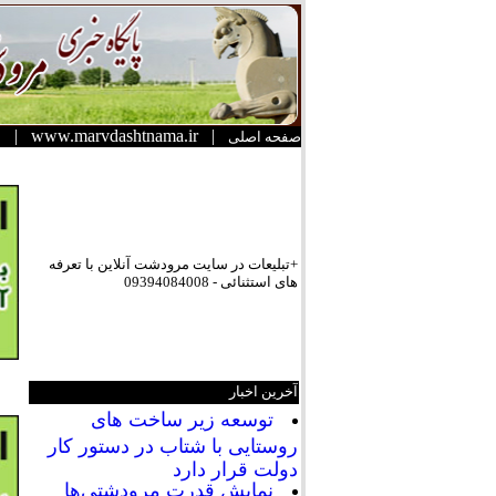
|
www.marvdashtnama.ir
|
صفحه اصلی
+تبلیعات در سایت مرودشت آنلاین با تعرفه
های استثنائی - 09394084008
آخرین اخبار
توسعه زیر ساخت های
روستایی با شتاب در دستور کار
دولت قرار دارد
نمایش قدرت مرودشتی‌ها