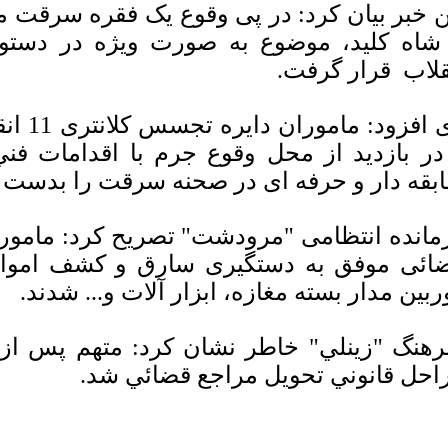
ن خبر بيان كرد: در پی وقوع یک فقره سرقت م
قلاب قرار گرفت.
وی افزو
در بازدید از محل وقوع جرم با اقدامات فن
بقه دار و حرفه ای در صحنه سرقت را بدست آ
مانده انتظامی "مرودشت" تصریح کرد: مامورا
ائی موفق به دستگیری سارق و کشف اموال
ربین مدار بسته مغازه، ابزار آلات و... شدند.
هنگ "زينلي" خاطر نشان كرد: متهم پس از ت
احل قانوني تحويل مراجع قضائي شد.