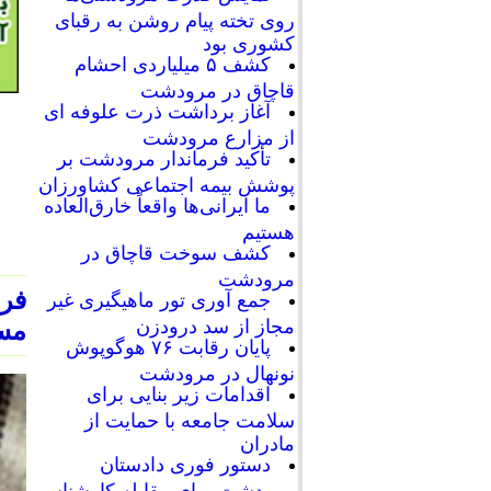
روی تخته پیام روشن به رقبای
کشوری بود
کشف ۵ میلیاردی احشام
قاچاق در مرودشت
آغاز برداشت ذرت علوفه ای
از مزارع مرودشت
تأکید فرماندار مرودشت بر
پوشش بیمه اجتماعی کشاورزان
ما ایرانی‌ها واقعاً خارق‌العاده
هستیم
کشف سوخت قاچاق در
مرودشت
فر
جمع آوری تور ماهیگیری غیر
مجاز از سد درودزن
مسروقه 
پایان رقابت‌ ۷۶ هوگوپوش
نونهال در مرودشت
اقدامات زیر بنایی برای
سلامت جامعه با حمایت از
مادران
دستور فوری دادستان
مرودشت برای مقابله کارشناسی