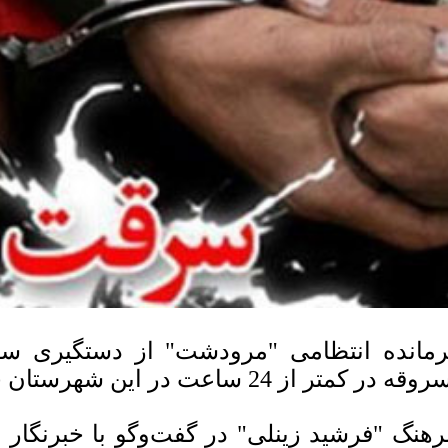
مانده انتظامی "مرودشت" از دستگیری س
ه در کمتر از 24 ساعت در این شهرستان خبر داد.
هنگ "فرشید زینلی" در گفت‌وگو با خبرنگار پا