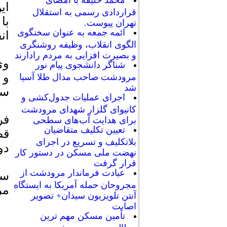
محمد خلیفه با امضای
ای
قراردادی رسمی به استقلال
تهران پیوست.
ائمه جمعه به عنوان سخنگوی
ان
الگوی انقلاب، وظیفه روشنگری
و بصیرت افزایی به مردم رادارند
شناگر دانشجوی پیام نور
و 
مرودشت صاحب مدال طلا آسیا
شد
سا
اجرای عملیات جدول‌کشی و
کانیوای گلزار شهدای مرودشت
فر
برای هدایت آب‌های سطحی
تعیین تکلیف متقاضیان
قض
بلاتکلیف و تسریع در اجرای
دو
نهضت ملی مسکن در دستور کار
قرار گرفت
عیادت فرماندار مرودشت از
سر
مجروحان حمله آمریکا به ایستگاه
مر
آنتن تلویزیون سیدان+ تصویر
اصابت
تأمین مسکن مهم ترین