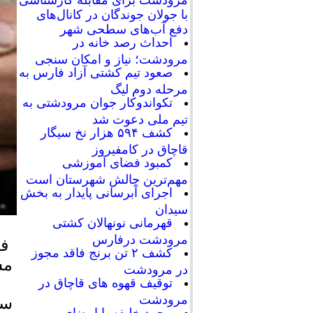
با جولان جوندگان در کانال‌های
دفع آب‌های سطحی شهر
احداث رصد خانه در
مرودشت؛ نیاز و امکان سنجی
صعود تیم کشتی آزاد فارس به
مرحله دوم لیگ
تکواندوکار جوان مرودشتی به
تیم ملی دعوت شد
کشف ۵۹۴ هزار نخ سیگار
قاچاق در کامفیروز
کمبود فضای آموزشی
مهم‌ترین چالش شهرستان است
اجرای آبرسانی پایدار به بخش
سیدان
قهرمانی نونهالان کشتی
مرودشت درفارس
فر
کشف ۲ تن برنج فاقد مجوز
مسروق
در مرودشت
توقیف قهوه های قاچاق در
مرودشت
سر