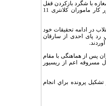
غازه با شگرد بازکردن قفل
با شاه کلید، موضوع به صورت ویژه در دستور کار ماموران کلانتری 11
د: ماموران دایره تجسس کلانتری 11 انقلاب در ادامه تحقیقات خود
ي رد پای احدی از سارقان
وردند.
ن پس از هماهنگی با مقام
 مسروقه اعم از ریسیور
شكيل پرونده براي انجام