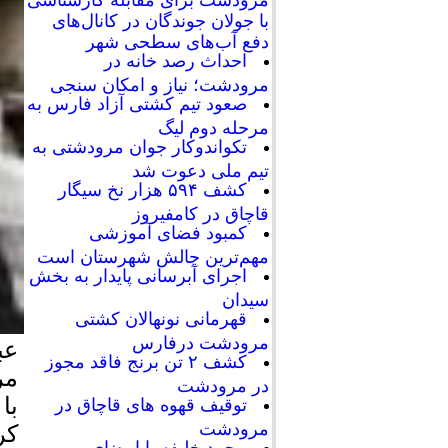
با جولان جوندگان در کانال‌های
دفع آب‌های سطحی شهر
احداث رصد خانه در
مرودشت؛ نیاز و امکان سنجی
صعود تیم کشتی آزاد فارس به
مرحله دوم لیگ
تکواندوکار جوان مرودشتی به
تیم ملی دعوت شد
کشف ۵۹۴ هزار نخ سیگار
قاچاق در کامفیروز
کمبود فضای آموزشی
مهم‌ترین چالش شهرستان است
اجرای آبرسانی پایدار به بخش
سیدان
قهرمانی نونهالان کشتی
مرودشت درفارس
عب
کشف ۲ تن برنج فاقد مجوز
مر
در مرودشت
با
توقیف قهوه های قاچاق در
مرودشت
کر