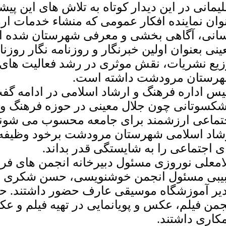
یمانی در این دیدار کوتاه به تلاش های این پ
وان نماینده افکار عمومی که منشاء خدمات ارز
انی، آگاهی بخشی و معرفی شهرستان شده اس
ینی بعنوان اولین خبرنگار و روزنامه نگار روزن
زیع نشریات، نقش موثری در رشد فعالیت های 
رستان مرودشت داشته است.
یس اداره فرهنگ و ارشاد اسلامی در ادامه گفت:
شکسوتانی چون جلال معینی در حوزه فرهنگ و ه
تماعی ارزشمند برای جامعه محسوب می شوند 
شاد اسلامی شهرستان مرودشت برخود وظیفه م
ی اجتماعی را به شایستگی قدر بداند.
امعلی نوروزی مسئول دبیرخانه انجمن های فر
یبی مسئول انجمن خوشنویسی، حسن شکری ز
یر آموزشگاه موسیقی عارف حضور داشتند. حا
جمن فیلم، عکس و پویانمایی در تهیه فیلم و ع
کاری داشتند.