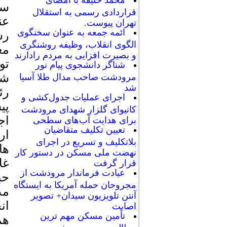
محمد خلیفه با امضای
سل
قراردادی رسمی به استقلال
عن
تهران پیوست.
ائمه جمعه به عنوان سخنگوی
رس
الگوی انقلاب، وظیفه روشنگری
مع
و بصیرت افزایی به مردم رادارند
تو
شناگر دانشجوی پیام نور
شه
مرودشت صاحب مدال طلا آسیا
شد
رئ
اجرای عملیات جدول‌کشی و
پی
کانیوای گلزار شهدای مرودشت
اج
برای هدایت آب‌های سطحی
تعیین تکلیف متقاضیان
ار
بلاتکلیف و تسریع در اجرای
ها
نهضت ملی مسکن در دستور کار
غل
قرار گرفت
عیادت فرماندار مرودشت از
حب
مجروحان حمله آمریکا به ایستگاه
مد
آنتن تلویزیون سیدان+ تصویر
ان
اصابت
تأمین مسکن مهم ترین
هم