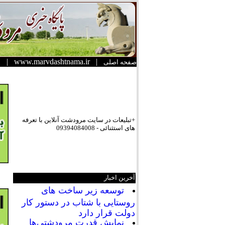
|
www.marvdashtnama.ir
|
صفحه اصلی
+تبلیعات در سایت مرودشت آنلاین با تعرفه
های استثنائی - 09394084008
آخرین اخبار
توسعه زیر ساخت های
روستایی با شتاب در دستور کار
دولت قرار دارد
نمایش قدرت مرودشتی‌ها