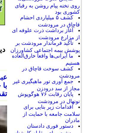
روی تخته پیام روشن به رقبای
کشوری بود
کشف ۵ میلیاردی احشام
قاچاق در مرودشت
آغاز برداشت ذرت علوفه ای
از مزارع مرودشت
تأکید فرماندار مرودشت بر
دی
پوشش بیمه اجتماعی کشاورزان
ما ایرانی‌ها واقعاً خارق‌العاده
هستیم
کشف سوخت قاچاق در
مرودشت
عبد
جمع آوری تور ماهیگیری غیر
با 
مجاز از سد درودزن
تقد
پایان رقابت‌ ۷۶ هوگوپوش
نونهال در مرودشت
اقدامات زیر بنایی برای
سلامت جامعه با حمایت از
مادران
دستور فوری دادستان
مرودشت برای مقابله کارشناسی