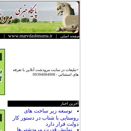
|
www.marvdashtnama.ir
|
صفحه اصلی
+تبلیعات در سایت مرودشت آنلاین با تعرفه
های استثنائی - 09394084008
آخرین اخبار
توسعه زیر ساخت های
روستایی با شتاب در دستور کار
دولت قرار دارد
نمایش قدرت مرودشتی‌ها