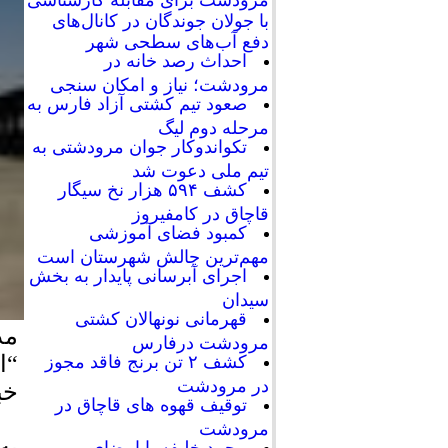
با جولان جوندگان در کانال‌های
دفع آب‌های سطحی شهر
احداث رصد خانه در
مرودشت؛ نیاز و امکان سنجی
صعود تیم کشتی آزاد فارس به
مرحله دوم لیگ
تکواندوکار جوان مرودشتی به
تیم ملی دعوت شد
کشف ۵۹۴ هزار نخ سیگار
قاچاق در کامفیروز
کمبود فضای آموزشی
مهم‌ترین چالش شهرستان است
اجرای آبرسانی پایدار به بخش
سیدان
قهرمانی نونهالان کشتی
مد
مرودشت درفارس
“ا
کشف ۲ تن برنج فاقد مجوز
در مرودشت
خب
توقیف قهوه های قاچاق در
مرودشت
به