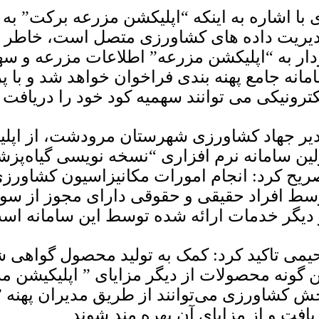
 با اشاره به اینکه “اپلیکشن مزرعه برکت” به س
یریت داده های کشاورزی متصل است، خاطر نشا
دار به “اپلیکشن مزرعه” اطلاعات مزرعه و سهمی
مانه جامع پهنه بندی فراخوان خواهد شد و با 
کترونیکی می توانند سهمیه کود خود را دریافت ک
یر جهاد کشاورزی شهرستان مرودشت، از اپلی
لین سامانه نرم افزاری “نسخه نویسی گیاه‌پزشک
ریح کرد: انجام امورات مکانیزاسیون کشاو
سط افراد حقیقی و حقوقی دارای مجوز از سو
 دیگر خدمات ارائه شده توسط این سامانه اس
یمی تاکید کرد: کمک به تولید محصول گواهی ش
ن گونه محصولات از دیگر مزایای ” اپلیکیشن م
ش کشاورزی می‌توانند از طریق مدیران پهنه ”
یافت و از مزایای آن بهره مند شوند