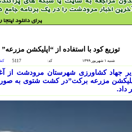
توزیع کود با استفاده از “اپلیکشن مزرعه
5117
شنبه ۱ شهریور ۱۳۹۹
:كد
کشاورزی-محيط.زيست-منابع.طبيعي
ر جهاد کشاورزی شهرستان مرودشت از آغاز 
پلیکشن مزرعه برکت”در کشت شتوی به صورت
 داد.