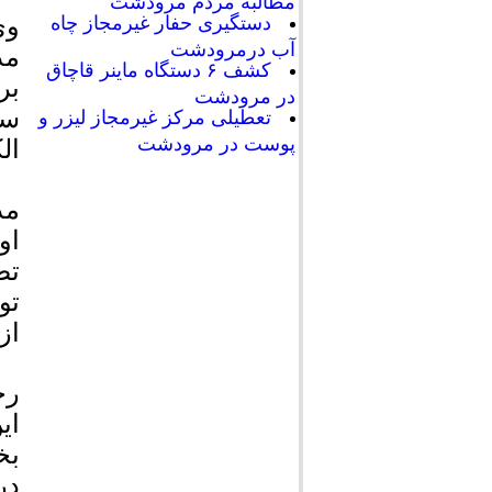
مطالبه مردم مرودشت
وی
دستگیری حفار غیرمجاز چاه
آب درمرودشت
مد
کشف ۶ دستگاه ماینر قاچاق
بر
در مرودشت
سا
تعطیلی مرکز غیرمجاز لیزر و
پوست در مرودشت
ال
مد
او
تص
تو
از
رح
ای
بخ
در