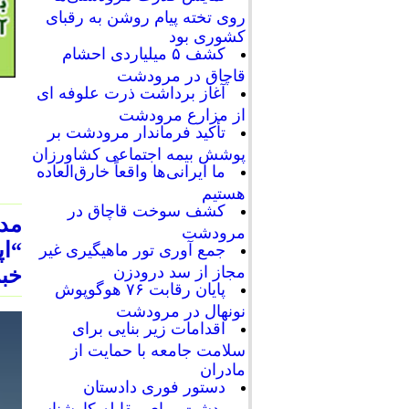
روی تخته پیام روشن به رقبای
کشوری بود
کشف ۵ میلیاردی احشام
قاچاق در مرودشت
آغاز برداشت ذرت علوفه ای
از مزارع مرودشت
تأکید فرماندار مرودشت بر
پوشش بیمه اجتماعی کشاورزان
ما ایرانی‌ها واقعاً خارق‌العاده
هستیم
کشف سوخت قاچاق در
مدی
مرودشت
“ا
جمع آوری تور ماهیگیری غیر
مجاز از سد درودزن
خبر
پایان رقابت‌ ۷۶ هوگوپوش
نونهال در مرودشت
اقدامات زیر بنایی برای
سلامت جامعه با حمایت از
مادران
دستور فوری دادستان
مرودشت برای مقابله کارشناسی