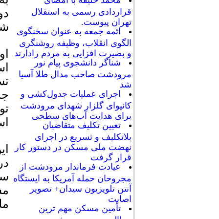
محمد خلیفه با امضای
قراردادی رسمی به استقلال
تهران پیوست.
شه
ائمه جمعه به عنوان سخنگوی
الگوی انقلاب، وظیفه روشنگری
او
و بصیرت افزایی به مردم رادارند
شناگر دانشجوی پیام نور
اس
مرودشت صاحب مدال طلا آسیا
تس
شد
جم
اجرای عملیات جدول‌کشی و
کانیوای گلزار شهدای مرودشت
تو
برای هدایت آب‌های سطحی
اس
تعیین تکلیف متقاضیان
بلاتکلیف و تسریع در اجرای
نهضت ملی مسکن در دستور کار
ای
قرار گرفت
در
عیادت فرماندار مرودشت از
سه
مجروحان حمله آمریکا به ایستگاه
مش
آنتن تلویزیون سیدان+ تصویر
اصابت
مل
تأمین مسکن مهم ترین