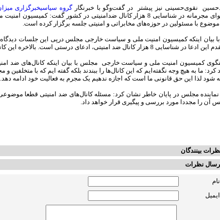
سین نقوی‌حسینی نیز پیشتر در گفت‌وگو با خبرنگار
گروه سیاسی
خبرگزاری میزان
محتوای مجرمانه در شناسایی 8 هزار کانال ضدامنیتی در کشور گفت: کم
موضوع با مسئولین در حوزه‌های مخابراتی و امنیتی جلسه برگزار کرده است.
ا بیان اینکه کمیسیون امنیت ملی و سیاست خارجی مجلس درپی این جلسات دیدگاه ه
 در شناسایی 8 هزار کانال ضد امنیتی، ادعای درستی است. بالاخره این کانال‌ها زندگی مردم را تهدید می‌کند.
وی کمیسیون امنیت ملی و سیاست خارجی مجلس با بیان اینکه کانال‌های ضد امنیتی
د کرد: ما به هیچ وجه نگفته‌ایم که این کانال‌ها را ببندند بلکه گفته ایم که با متخلفین 
 شود لذا این حق قانونی ما است که اجازه ندهیم یک مجرم به فعالیت خود ادامه دهد.
نماینده مجلس در پایان خاطر نشان کرد: مسئله کانال‌های ضد امنیتی قطعا موض
 آن را مجددا مورد بررسی و پیگیری قرار خواهد داد.
ظرات بینندگان
رسال نظرات
نام
ایمیل