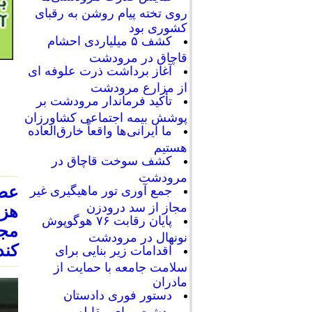
روی تخته پیام روشن به رقبای
کشوری بود
کشف ۵ میلیاردی احشام
قاچاق در مرودشت
آغاز برداشت ذرت علوفه ای
از مزارع مرودشت
تأکید فرماندار مرودشت بر
پوشش بیمه اجتماعی کشاورزان
ما ایرانی‌ها واقعاً خارق‌العاده
هستیم
کشف سوخت قاچاق در
مرودشت
جمع آوری تور ماهیگیری غیر
مجاز از سد درودزن
هزا
پایان رقابت‌ ۷۶ هوگوپوش
مجل
نونهال در مرودشت
کند
اقدامات زیر بنایی برای
سلامت جامعه با حمایت از
مادران
دستور فوری دادستان
مرودشت برای مقابله