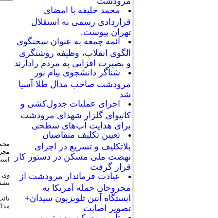
مرودشت
محمد خلیفه با امضای
قراردادی رسمی به استقلال
تهران پیوست.
ائمه جمعه به عنوان سخنگوی
الگوی انقلاب، وظیفه روشنگری
و بصیرت افزایی به مردم رادارند
شناگر دانشجوی پیام نور
مرودشت صاحب مدال طلا آسیا
شد
اجرای عملیات جدول‌کشی و
کانیوای گلزار شهدای مرودشت
برای هدایت آب‌های سطحی
تعیین تکلیف متقاضیان
محمد
بلاتکلیف و تسریع در اجرای
نهضت ملی مسکن در دستور کار
است
قرار گرفت
عیادت فرماندار مرودشت از
وی ا
نشست
مجروحان حمله آمریکا به
ایستگاه آنتن تلویزیون سیدان+
نائب
مذاک
تصویر اصابت
تأمین مسکن مهم ترین