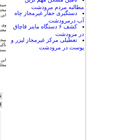
سیدح
مطالبه مردم مرودشت
دستگیری حفار غیرمجاز چاه
این 
آب درمرودشت
وی ب
کشف ۶ دستگاه ماینر قاچاق
معتقدم این ادعا
در مرودشت
تعطیلی مرکز غیرمجاز لیزر و
سخنگ
تأکی
پوست در مرودشت
بسته
این 
مجلس
ن
ا