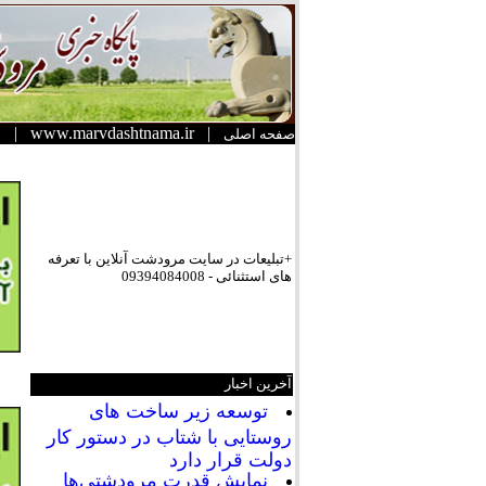
|
www.marvdashtnama.ir
|
صفحه اصلی
+تبلیعات در سایت مرودشت آنلاین با تعرفه
های استثنائی - 09394084008
آخرین اخبار
توسعه زیر ساخت های
روستایی با شتاب در دستور کار
دولت قرار دارد
نمایش قدرت مرودشتی‌ها