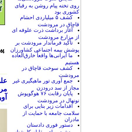
روی تخته پیام روشن به رقبای
کشوری بود
کشف ۵ میلیاردی احشام
قاچاق در مرودشت
آغاز برداشت ذرت علوفه ای
از مزارع مرودشت
تأکید فرماندار مرودشت بر
پی
پوشش بیمه اجتماعی کشاورزان
ما ایرانی‌ها واقعاً خارق‌العاده
هستیم
کشف سوخت قاچاق در
مرودشت
علی
جمع آوری تور ماهیگیری غیر
مجاز از سد درودزن
مرد
پایان رقابت‌ ۷۶ هوگوپوش
آور
نونهال در مرودشت
اقدامات زیر بنایی برای
سلامت جامعه با حمایت از
مادران
دستور فوری دادستان
مرودشت برای مقابله کارشناسی