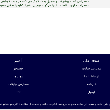
- نظراتی که به پیشرفت و تعمیق بحث کمک می کنند در مدت کوتاهی پ
- نظرات حاوی الفاظ سبک یا هرگونه توهین، افترا، کنایه یا تحقیر نس
1
:ب
صفحه اصلی
آرشیو
مدیریت سایت
جستجو
ارتباط با ما
پیوند ها
خبرنامه
سفارش تبلیغات
ایمیل
RSS
 حقوق مادی و معنوی این سایت متعلق به مرودشت آنلاین می باشد و استفاده از مطالب با ذکر منبع بلامانع است. | ط