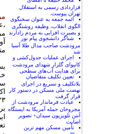
محمد خلیفه با امضای
قراردادی رسمی به استقلال
تهران پیوست.
مر
ائمه جمعه به عنوان سخنگوی
،ع
الگوی انقلاب، وظیفه روشنگری
مر
و بصیرت افزایی به مردم رادارند
شناگر دانشجوی پیام نور
آو
مرودشت صاحب مدال طلا آسیا
مت
شد
اجرای عملیات جدول‌کشی و
کانیوای گلزار شهدای مرودشت
بس
برای هدایت آب‌های سطحی
خد
تعیین تکلیف متقاضیان
سل
بلاتکلیف و تسریع در اجرای
نهضت ملی مسکن در دستور کار
قرار گرفت
عیادت فرماندار مرودشت از
بر
مجروحان حمله آمریکا به ایستگاه
آنتن تلویزیون سیدان+ تصویر
ای
اصابت
تع
تأمین مسکن مهم ترین
مر