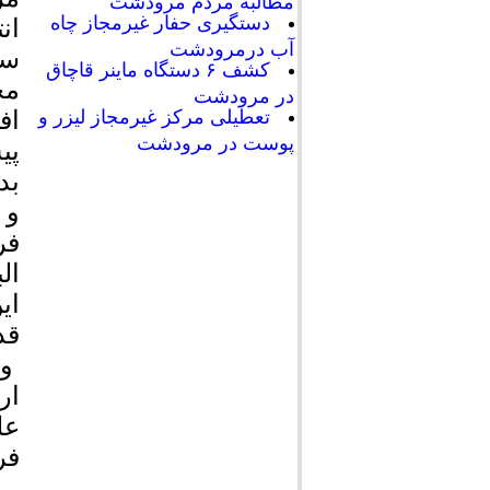
مطالبه مردم مرودشت
دستگیری حفار غیرمجاز چاه
ان
آب درمرودشت
سی
کشف ۶ دستگاه ماینر قاچاق
مح
در مرودشت
اف
تعطیلی مرکز غیرمجاز لیزر و
پوست در مرودشت
پی
بد
و 
فر
ال
ای
قد
و 
ار
عل
فر