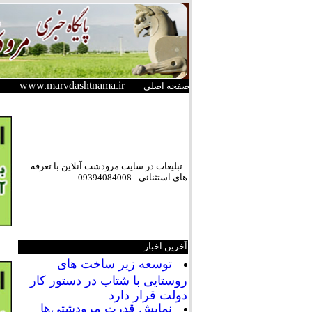
|
www.marvdashtnama.ir
|
صفحه اصلی
+تبلیعات در سایت مرودشت آنلاین با تعرفه
های استثنائی - 09394084008
آخرین اخبار
توسعه زیر ساخت های
روستایی با شتاب در دستور کار
دولت قرار دارد
نمایش قدرت مرودشتی‌ها