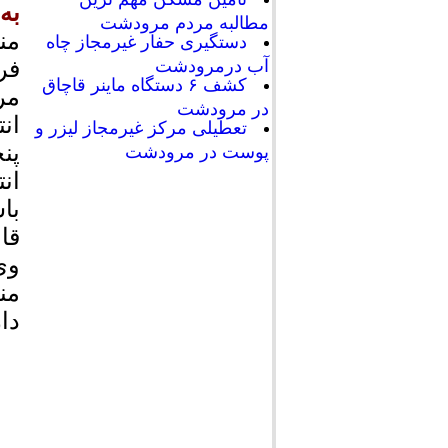
به
مطالبه مردم مرودشت
من
دستگیری حفار غیرمجاز چاه
آب درمرودشت
فر
کشف ۶ دستگاه ماینر قاچاق
مر
در مرودشت
ان
تعطیلی مرکز غیرمجاز لیزر و
پن
پوست در مرودشت
ان
با
قا
وی
من
دا