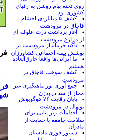
روی تخته پیام روشن به رقبای
کشوری بود
کشف ۵ میلیاردی احشام
قاچاق در مرودشت
آغاز برداشت ذرت علوفه ای
از مزارع مرودشت
تأکید فرماندار مرودشت بر
فر
پوشش بیمه اجتماعی کشاورزان
ما ایرانی‌ها واقعاً خارق‌العاده
هستیم
کشف سوخت قاچاق در
مرودشت
فرم
جمع آوری تور ماهیگیری غیر
مجاز از سد درودزن
شهر
پایان رقابت‌ ۷۶ هوگوپوش
نونهال در مرودشت
اقدامات زیر بنایی برای
سلامت جامعه با حمایت از
مادران
دستور فوری دادستان
مرودشت برای مقابله