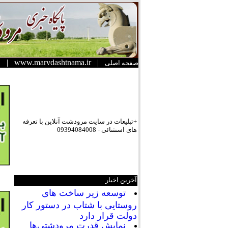
|
www.marvdashtnama.ir
|
صفحه اصلی
+تبلیعات در سایت مرودشت آنلاین با تعرفه
های استثنائی - 09394084008
آخرین اخبار
توسعه زیر ساخت های
روستایی با شتاب در دستور کار
دولت قرار دارد
نمایش قدرت مرودشتی‌ها