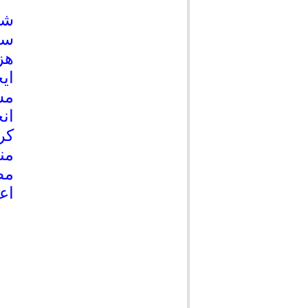
شف
هز
ای
مس
ان
کر
من
مط
اع