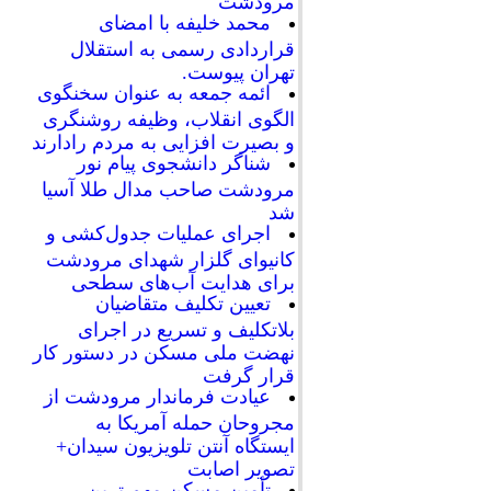
مرودشت
محمد خلیفه با امضای
قراردادی رسمی به استقلال
تهران پیوست.
ائمه جمعه به عنوان سخنگوی
الگوی انقلاب، وظیفه روشنگری
و بصیرت افزایی به مردم رادارند
شناگر دانشجوی پیام نور
مرودشت صاحب مدال طلا آسیا
شد
اجرای عملیات جدول‌کشی و
کانیوای گلزار شهدای مرودشت
برای هدایت آب‌های سطحی
تعیین تکلیف متقاضیان
بلاتکلیف و تسریع در اجرای
نهضت ملی مسکن در دستور کار
قرار گرفت
عیادت فرماندار مرودشت از
مجروحان حمله آمریکا به
ایستگاه آنتن تلویزیون سیدان+
تصویر اصابت
تأمین مسکن مهم ترین