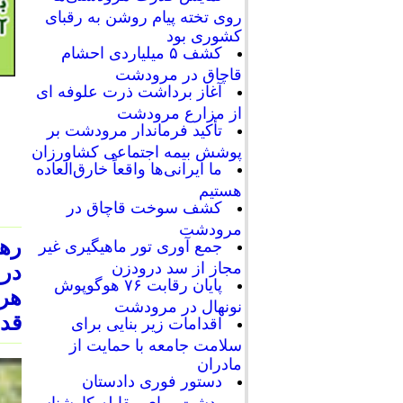
روی تخته پیام روشن به رقبای
کشوری بود
کشف ۵ میلیاردی احشام
قاچاق در مرودشت
آغاز برداشت ذرت علوفه ای
از مزارع مرودشت
تأکید فرماندار مرودشت بر
پوشش بیمه اجتماعی کشاورزان
ما ایرانی‌ها واقعاً خارق‌العاده
هستیم
کشف سوخت قاچاق در
مرودشت
رهب
جمع آوری تور ماهیگیری غیر
مجاز از سد درودزن
در 
پایان رقابت‌ ۷۶ هوگوپوش
هر 
نونهال در مرودشت
قدر
اقدامات زیر بنایی برای
سلامت جامعه با حمایت از
مادران
دستور فوری دادستان
مرودشت برای مقابله کارشناسی