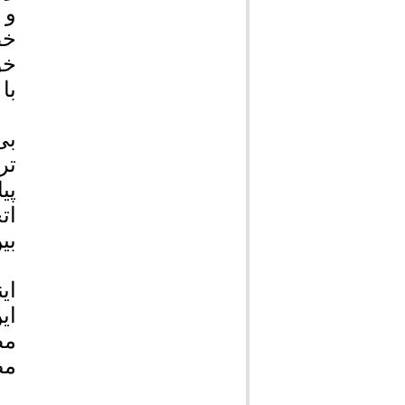
و 
خط
خو
با
بی
تر
پی
ات
بی
ای
ای
مظ
مص