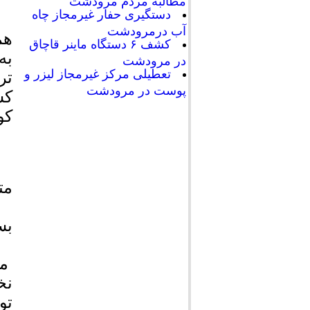
مطالبه مردم مرودشت
دستگیری حفار غیرمجاز چاه
آب درمرودشت
هم
کشف ۶ دستگاه ماینر قاچاق
به
در مرودشت
تعطیلی مرکز غیرمجاز لیزر و
تر
پوست در مرودشت
کش
کو
مت
بس
مل
نخ
تو