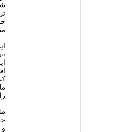
شه
تر
جو
من
«م
ای
اق
کش
مل
را
طب
حا
و 