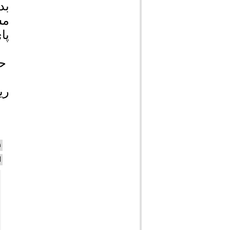
بد
مش
پا
حس
ری
ن
ا