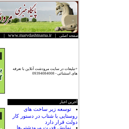
|
www.marvdashtnama.ir
|
صفحه اصلی
+تبلیعات در سایت مرودشت آنلاین با تعرفه
های استثنائی - 09394084008
آخرین اخبار
توسعه زیر ساخت های
روستایی با شتاب در دستور کار
دولت قرار دارد
نمایش قدرت مرودشتی‌ها