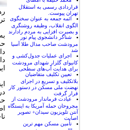
محمد خلیفه با امضای
قراردادی رسمی به استقلال
ره
تهران پیوست.
تر
ائمه جمعه به عنوان سخنگوی
الگوی انقلاب، وظیفه روشنگری
و بصیرت افزایی به مردم رادارند
به
شناگر دانشجوی پیام نور
حض
مرودشت صاحب مدال طلا آسیا
شد
دا
اجرای عملیات جدول‌کشی و
دا
کانیوای گلزار شهدای مرودشت
ای
برای هدایت آب‌های سطحی
تعیین تکلیف متقاضیان
بلاتکلیف و تسریع در اجرای
ای
نهضت ملی مسکن در دستور کار
در
قرار گرفت
عیادت فرماندار مرودشت از
حو
مجروحان حمله آمریکا به ایستگاه
اص
آنتن تلویزیون سیدان+ تصویر
نا
اصابت
تأمین مسکن مهم ترین