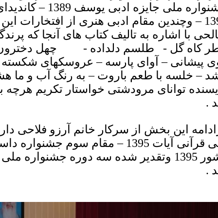
جشنواره ملی جایزه ا
1392 – وچندین مقام ادبی هنری از افتخارات 
لحی با اشاره به تالیف کتاب های آنجا که پرندگا
ر کاه گل - طلسم دلداده - چهل دخترون –پ
ی پیشانی – آوای پارسه – عروسکهای شکسته 
شد – خلسه با طعم باروت – به رنگ آب و ما ه
یسنده توانای مرودشتی خواستار تکریم هرچه ب
 .
ادامه این بخش از سرکار خانم آرزو فلاحی دار
ملی قرآنی آیات 1395 – مقام سوم جشن
کشور 1395 وتقدیر شده سه دوره جشنواره م
 .