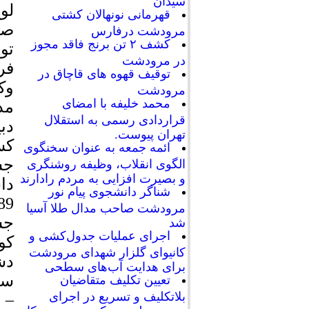
سیدان
لو
قهرمانی نونهالان کشتی
صا
مرودشت درفارس
کشف ۲ تن برنج فاقد مجوز
تو
در مرودشت
فر
توقیف قهوه های قاچاق در
وک
مرودشت
محمد خلیفه با امضای
مد
قراردادی رسمی به استقلال
دب
تهران پیوست.
کس
ائمه جمعه به عنوان سخنگوی
الگوی انقلاب، وظیفه روشنگری
و بصیرت افزایی به مردم رادارند
شناگر دانشجوی پیام نور
مرودشت صاحب مدال طلا آسیا
شد
اجرای عملیات جدول‌کشی و
کانیوای گلزار شهدای مرودشت
برای هدایت آب‌های سطحی
تعیین تکلیف متقاضیان
بلاتکلیف و تسریع در اجرای