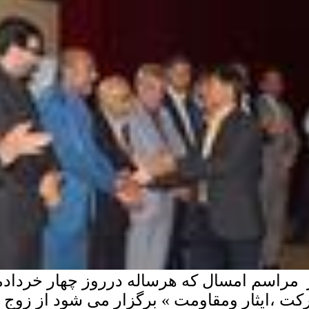
 مراسم امسال که هرساله درروز چهار خردادم
رکت ،ایثار ومقاومت » برگزار می شود از زوج 