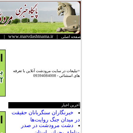
|
www.marvdashtnama.ir
|
صفحه اصلی
+تبلیعات در سایت مرودشت آنلاین با تعرفه
های استثنائی - 09394084008
آخرین اخبار
خبرنگاران سنگربانان حقیقت
در میدان جنگ روایت‌ها
دشت مرودشت در صدر
مناطق بحرانی استان