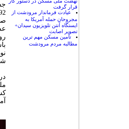
نهضت ملی مسکن در دستور کار
قرار گرفت
عیادت فرماندار مرودشت از
مجروحان حمله آمریکا به
صا
ایستگاه آنتن تلویزیون سیدان+
عط
تصویر اصابت
رو
تأمین مسکن مهم ترین
مطالبه مردم مرودشت
با
نو
شد
در
آمد