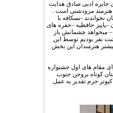
دبی یوسف 1389 – کاندیدای جایزه ادبی صادق هدایت
این هنرمند مرودشتی است .
ن نخواندند -نسکافه با
اییز حافظیه –حفره های
– میخواهد چشمانش باز
شت نفر بودیم توسط این
یشتر هنرمندان این بخش
ای مقام های اول جشنواره
واره داستان کوتاه بروجن جنوب
لی کبوتر حرم تقدیر به عمل