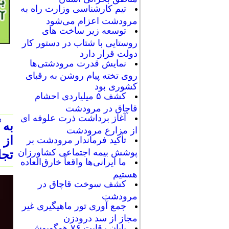
تیم کارشناسی وزارت راه به
مرودشت اعزام می‌شود
توسعه زیر ساخت های
روستایی با شتاب در دستور کار
دولت قرار دارد
نمایش قدرت مرودشتی‌ها
روی تخته پیام روشن به رقبای
کشوری بود
کشف ۵ میلیاردی احشام
قاچاق در مرودشت
آغاز برداشت ذرت علوفه ای
به 
از مزارع مرودشت
از 
تأکید فرماندار مرودشت بر
پوشش بیمه اجتماعی کشاورزان
تجل
ما ایرانی‌ها واقعاً خارق‌العاده
هستیم
کشف سوخت قاچاق در
مرودشت
جمع آوری تور ماهیگیری غیر
مجاز از سد درودزن
پایان رقابت‌ ۷۶ هوگوپوش