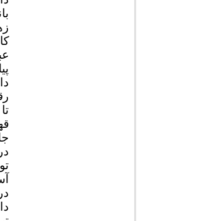
با
زه
کا
عب
پی
دا
رق
قه
جا
در
آس
دا
تی