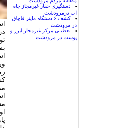
مطالبه مردم مرودشت
دستگیری حفار غیرمجاز چاه
آب درمرودشت
کشف ۶ دستگاه ماینر قاچاق
اس
در مرودشت
تعطیلی مرکز غیرمجاز لیزر و
پوست در مرودشت
تو
به
اس
ور
زم
کس
مح
مس
او
پا
دا