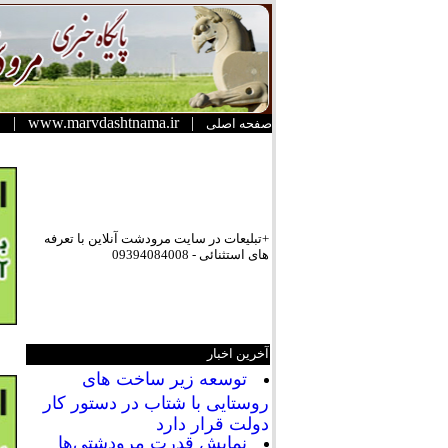
|
www.marvdashtnama.ir
|
صفحه اصلی
+تبلیعات در سایت مرودشت آنلاین با تعرفه
های استثنائی - 09394084008
آخرین اخبار
توسعه زیر ساخت های
روستایی با شتاب در دستور کار
دولت قرار دارد
نمایش قدرت مرودشتی‌ها