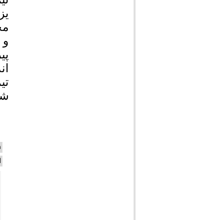
یز
مح
پی
ان
تی
شهریورماه
ن
ا