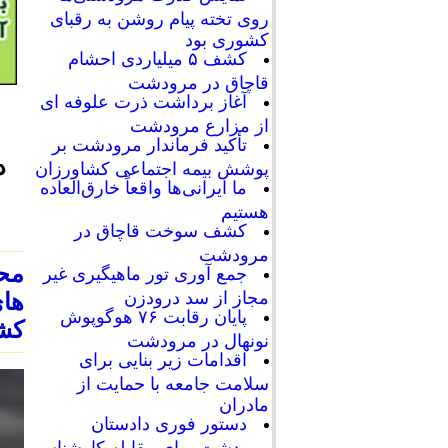
روی تخته پیام روشن به رقبای
کشوری بود
کشف ۵ میلیاردی احشام
قاچاق در مرودشت
آغاز برداشت ذرت علوفه ای
از مزارع مرودشت
تأکید فرماندار مرودشت بر
د
پوشش بیمه اجتماعی کشاورزان
ما ایرانی‌ها واقعاً خارق‌العاده
هستیم
کشف سوخت قاچاق در
مرودشت
محم
جمع آوری تور ماهیگیری غیر
مجاز از سد درودزن
های
پایان رقابت‌ ۷۶ هوگوپوش
کشو
نونهال در مرودشت
اقدامات زیر بنایی برای
سلامت جامعه با حمایت از
مادران
دستور فوری دادستان
مرودشت برای مقابله کارشناسی