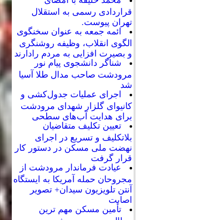
محمد خلیفه با امضای
قراردادی رسمی به استقلال
تهران پیوست.
ائمه جمعه به عنوان سخنگوی
الگوی انقلاب، وظیفه روشنگری
و بصیرت افزایی به مردم رادارند
شناگر دانشجوی پیام نور
مرودشت صاحب مدال طلا آسیا
شد
اجرای عملیات جدول‌کشی و
کانیوای گلزار شهدای مرودشت
برای هدایت آب‌های سطحی
تعیین تکلیف متقاضیان
بلاتکلیف و تسریع در اجرای
نهضت ملی مسکن در دستور کار
قرار گرفت
عیادت فرماندار مرودشت از
مجروحان حمله آمریکا به ایستگاه
آنتن تلویزیون سیدان+ تصویر
اصابت
تأمین مسکن مهم ترین