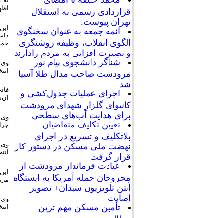
محمد خلیفه با امضای
به 
اظها
قراردادی رسمی به استقلال
تهران پیوست.
این 
ائمه جمعه به عنوان سخنگوی
داش
الگوی انقلاب، وظیفه روشنگری
جمه
و بصیرت افزایی به مردم رادارند
شناگر دانشجوی پیام نور
وی 
انتخ
مرودشت صاحب مدال طلا آسیا
شد
اجرای عملیات جدول‌کشی و
آن‌ه
کانیوای گلزار شهدای مرودشت
برای هدایت آب‌های سطحی
وی 
تعیین تکلیف متقاضیان
جرائ
بلاتکلیف و تسریع در اجرای
وی ت
نهضت ملی مسکن در دستور کار
انتخ
قرار گرفت
عیادت فرماندار مرودشت از
این
مجروحان حمله آمریکا به ایستگاه
مرتب
آنتن تلویزیون سیدان+ تصویر
اصابت
تأمین مسکن مهم ترین
انتخابات شور