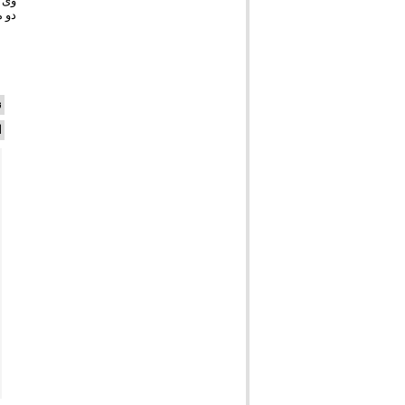
وی ب
دو م
ن
ا