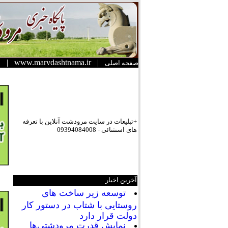
|
www.marvdashtnama.ir
|
صفحه اصلی
+تبلیعات در سایت مرودشت آنلاین با تعرفه
های استثنائی - 09394084008
آخرین اخبار
توسعه زیر ساخت های
روستایی با شتاب در دستور کار
دولت قرار دارد
نمایش قدرت مرودشتی‌ها