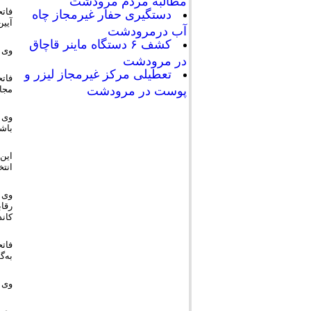
مطالبه مردم مرودشت
دستگیری حفار غیرمجاز چاه
آیین‌نام
آب درمرودشت
کشف ۶ دستگاه ماینر قاچاق
وی ا
در مرودشت
تعطیلی مرکز غیرمجاز لیزر و
فاتح
مجاز
پوست در مرودشت
وی 
باشد
این
انتخ
وی ر
رقاب
کاند
فاتح
به‌گ
وی خ