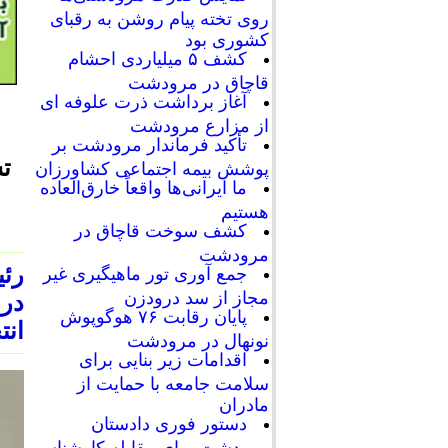
روی تخته پیام روشن به رقبای
کشوری بود
کشف ۵ میلیاردی احشام
قاچاق در مرودشت
آغاز برداشت ذرت علوفه ای
از مزارع مرودشت
تأکید فرماندار مرودشت بر
تش
پوشش بیمه اجتماعی کشاورزان
ما ایرانی‌ها واقعاً خارق‌العاده
هستیم
کشف سوخت قاچاق در
مرودشت
رئی
جمع آوری تور ماهیگیری غیر
مجاز از سد درودزن
در 
پایان رقابت‌ ۷۶ هوگوپوش
انت
نونهال در مرودشت
اقدامات زیر بنایی برای
سلامت جامعه با حمایت از
مادران
دستور فوری دادستان
مرودشت برای مقابله کارشناسی