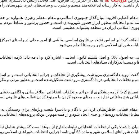
گزارش
مرودشت نما
به نقل از خبرگزاری فارس، علی فاتحی رئیس دادگستری شه
ر داشت: به کار رسانه‌ای علاقه‌مند هستم و نشریات و سایت‌های خبری شهرستان را ه
مقام قضایی افزود: بنیان‌گذار جمهوری اسلامی و مقام معظم رهبری همواره بر حضور
ته‌اند و انتخابات مظهر ابراز حضور شهروندان است و حضور پرشور و نشاط مردم بر
وری اسلامی ایران در منطقه پشتوانه عظیمی است.
اضافه کرد: بر اساس تشخیص قانون اساسی، بخشی از امور محلی در راستای تمرکززدا
ابات شورای اسلامی شهر و روستا انجام می‌شود.
فاتحی به اصول 100 و اصل ششم قانون اساسی اشاره کرد و ادامه داد: لازمه انت
ا و دست‌اندرکاران ستادهای انتخاباتی است.
گفت: رویه دادگستری مرودشت پیشگیری از تخلفات و جرائم انتخاباتی است و بر اسا
م و تخلفات انتخاباتی در دادگستری مرودشت تشکیل‌شده است و به‌طور مرتب و مکرر ف
صریح کرد: لازمه پیشگیری از جرائم و تخلفات انتخاباتی اطلاع‌رسانی و آگاهی بخش
اباتی هیچ منافاتی ندارد و به معنای محدود کردن یا ممنوع کردن فعالیت‌های قانونی نی
 مقام قضایی خاطرنشان کرد: در دادگاه و دادسرا شعب ویژه‌ای برای رسیدگی به جرا
ط با انتخابات رویه‌های واحدی ایجاد شود و از همه مهم‌تر این‌که پرونده‌های انتخابا
اهای اسلامی شهر و ماده 63 آیین‌نامه اجرایی انتخابات شوراهای اسلامی روستا تبلیغات زودهنگام را ممنوع اعلام کرده است.