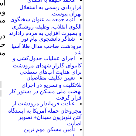
محمد خلیفه با امضای
اس
قراردادی رسمی به استقلال
وب
تهران پیوست.
مر
ائمه جمعه به عنوان سخنگوی
الگوی انقلاب، وظیفه روشنگری
و بصیرت افزایی به مردم رادارند
در
شناگر دانشجوی پیام نور
خو
مرودشت صاحب مدال طلا آسیا
مس
شد
اجرای عملیات جدول‌کشی و
کانیوای گلزار شهدای مرودشت
برای هدایت آب‌های سطحی
تعیین تکلیف متقاضیان
بلاتکلیف و تسریع در اجرای
ن
نهضت ملی مسکن در دستور کار
ا
قرار گرفت
عیادت فرماندار مرودشت از
مجروحان حمله آمریکا به ایستگاه
آنتن تلویزیون سیدان+ تصویر
اصابت
تأمین مسکن مهم ترین