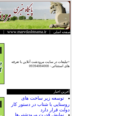
|
www.marvdashtnama.ir
|
صفحه اصلی
+تبلیعات در سایت مرودشت آنلاین با تعرفه
های استثنائی - 09394084008
آخرین اخبار
توسعه زیر ساخت های
روستایی با شتاب در دستور کار
دولت قرار دارد
نمایش قدرت مرودشتی‌ها