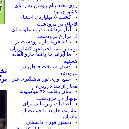
روی تخته پیام روشن به رقبای
کشوری بود
کشف ۵ میلیاردی احشام
قاچاق در مرودشت
آغاز برداشت ذرت علوفه ای
از مزارع مرودشت
تأکید فرماندار مرودشت بر
پوشش بیمه اجتماعی کشاورزان
ما ایرانی‌ها واقعاً خارق‌العاده
هستیم
کشف سوخت قاچاق در
نخ
مرودشت
برگ
جمع آوری تور ماهیگیری غیر
مجاز از سد درودزن
پایان رقابت‌ ۷۶ هوگوپوش
نونهال در مرودشت
اقدامات زیر بنایی برای
سلامت جامعه با حمایت از
مادران
دستور فوری دادستان
مرودشت برای مقابله کارشناسی