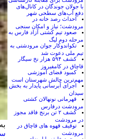
با جولان جوندگان در کانال‌های
دفع آب‌های سطحی شهر
احداث رصد خانه در
مرودشت؛ نیاز و امکان سنجی
صعود تیم کشتی آزاد فارس به
مرحله دوم لیگ
تکواندوکار جوان مرودشتی به
تیم ملی دعوت شد
کشف ۵۹۴ هزار نخ سیگار
قاچاق در کامفیروز
کمبود فضای آموزشی
مهم‌ترین چالش شهرستان است
اجرای آبرسانی پایدار به بخش
سیدان
قهرمانی نونهالان کشتی
مرودشت درفارس
کشف ۲ تن برنج فاقد مجوز
در مرودشت
به
توقیف قهوه های قاچاق در
سی
مرودشت