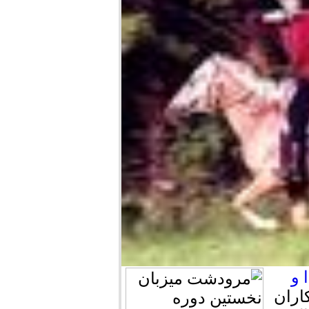
 و
اران