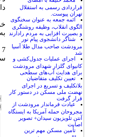
محمد خلیفه با امضای
دا
قراردادی رسمی به استقلال
تهران پیوست.
ائمه جمعه به عنوان سخنگوی
الگوی انقلاب، وظیفه روشنگری
به
و بصیرت افزایی به مردم رادارند
شناگر دانشجوی پیام نور
مرودشت صاحب مدال طلا آسیا
شد
سا
اجرای عملیات جدول‌کشی و
کانیوای گلزار شهدای مرودشت
برای هدایت آب‌های سطحی
تعیین تکلیف متقاضیان
بلاتکلیف و تسریع در اجرای
نهضت ملی مسکن در دستور کار
قرار گرفت
ن
عیادت فرماندار مرودشت از
ا
مجروحان حمله آمریکا به ایستگاه
آنتن تلویزیون سیدان+ تصویر
اصابت
تأمین مسکن مهم ترین