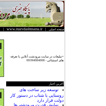
|
www.marvdashtnama.ir
|
صفحه اصلی
+تبلیعات در سایت مرودشت آنلاین با تعرفه
های استثنائی - 09394084008
آخرین اخبار
توسعه زیر ساخت های
روستایی با شتاب در دستور کار
دولت قرار دارد
نمایش قدرت مرودشتی‌ها