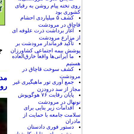
روی تخته پیام روشن به رقبای
کشوری بود
کشف ۵ میلیاردی احشام
قاچاق در مرودشت
آغاز برداشت ذرت علوفه ای
از مزارع مرودشت
تأکید فرماندار مرودشت بر
ج
پوشش بیمه اجتماعی کشاورزان
ما ایرانی‌ها واقعاً خارق‌العاده
هستیم
کشف سوخت قاچاق در
مرودشت
مد
جمع آوری تور ماهیگیری غیر
رود
مجاز از سد درودزن
پایان رقابت‌ ۷۶ هوگوپوش
نونهال در مرودشت
اقدامات زیر بنایی برای
سلامت جامعه با حمایت از
مادران
دستور فوری دادستان
مرودشت برای مقابله کارشناسی