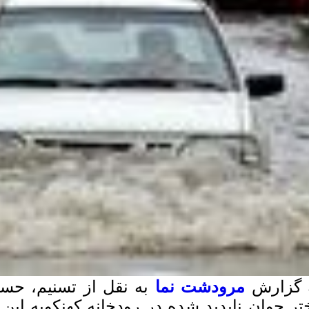
 گزارش
مرودشت نما
به نقل از تسنیم، حس
تر جوان ناپدید شده در رودخانه کهنکویه این