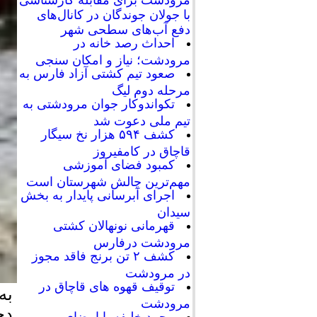
با جولان جوندگان در کانال‌های
دفع آب‌های سطحی شهر
احداث رصد خانه در
مرودشت؛ نیاز و امکان سنجی
صعود تیم کشتی آزاد فارس به
مرحله دوم لیگ
تکواندوکار جوان مرودشتی به
تیم ملی دعوت شد
کشف ۵۹۴ هزار نخ سیگار
قاچاق در کامفیروز
کمبود فضای آموزشی
مهم‌ترین چالش شهرستان است
اجرای آبرسانی پایدار به بخش
سیدان
قهرمانی نونهالان کشتی
مرودشت درفارس
کشف ۲ تن برنج فاقد مجوز
در مرودشت
توقیف قهوه های قاچاق در
به
مرودشت
دخ