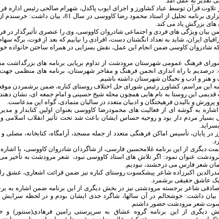
 تقدیر به عمل آمد.
تلاوت قرآن توسط عباد کشاورز و اجرای ایوب پاکدل، شهرام صالحی رئیس اداره ف
به برگزاری برنامه تجلیل از استاد محمود رضا
های بزرگش یاد می کند.
 بیان ویژگی های فردی و اجتماعی شادروان کاووسی، وی را عنصری تأثیرگذار در 
افیای ایران، شاید به تعداد انگشتان دست، افرادی را نیابیم که بعد از فوت، برگه سها
ه شادروان کاوسی ضمن انجام این عمل، نقش بسزایی در همراه ساختن خانواده خویش 
ورای فرهنگ عمومی شهرستان مرودشت از تداوم برپایی برنامه های بزرگداشت مفاخ
درصدیم با راه اندازی انجمن فرهنگ و مفاخر شهرستان، برنامه های منظمی جهت تج
و هنر و ادب و نخبگان شهرستان داشته باشیم.
مه این مراسم، کشاورز رئیس شورای حل اختلاف روستای کناره، ضمن برشمردن موقعیت
قدیمی این روستا به نام هایی همچون محله شیخ حسینی و امام جمعه ای، نشان دهنده 
پرورش و بالیدن فرهیختگان و ادبیان متعدد در سالیان متمادی، گواه این مدعاست.
اشاره به گوشه ای از فعالیت های محمودرضا کاووسی بعنوان اولین کتابدار و مد
 بسیار مردم دار بود و روحیه حساس ایشان باعث شد تحت تأثیر انقلاب اسلامی
سراید.
 در پایان، تأسیس اماکن فرهنگی متعدد از جمله مسجد، آرامگاه، کتابخانه، مصلی و .
د.
ت دیگری از این برنامه غلامحسین فارسی، از شاگردان شادروان کاووسی، با اشار
ودشت عنوان نمود: اگر تلاش های استاد کاووسی نبود، شعر مرودشت به تأخیر می ا
ان شعر فارس می درخشند، نبودیم.
رالدین اکبرزاده شاعر پیشکسوت روستای کناره نیز ضمن قرائت اشعاری، عشق را ا
یک عاشق حقیقی برشمرد.
صادقی شاعر برجسته مرودشتی نیز در بخش دیگری از این برنامه ضمن اشاره به بر
بیان داشت: خوشحالم در آن سالها، شاگرد جدی ایشان بودم و در لحظه سرایش بس
وت شعر مرودشت حضور داشتم.
ش دیگری از این برنامه گروه عشاق به سرپرستی رامین فرهادی(سنتور) و خ