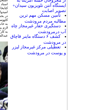
استخر(
استاد 
ایستگاه آنتن تلویزیون سیدان+
کتابخا
تصویر اصابت
امیدوا
تأمین مسکن مهم ترین
در بخش
کاووسی
مطالبه مردم مرودشت
به خان
دستگیری حفار غیرمجاز چاه
لازم ب
آب درمرودشت
به کار
عبدالص
کشف ۶ دستگاه ماینر قاچاق
در مرودشت
تعطیلی مرکز غیرمجاز لیزر
و پوست در مرودشت