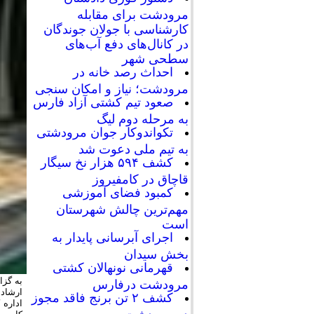
مرودشت برای مقابله
کارشناسی با جولان جوندگان
در کانال‌های دفع آب‌های
سطحی شهر
احداث رصد خانه در
مرودشت؛ نیاز و امکان سنجی
صعود تیم کشتی آزاد فارس
به مرحله دوم لیگ
تکواندوکار جوان مرودشتی
به تیم ملی دعوت شد
کشف ۵۹۴ هزار نخ سیگار
قاچاق در کامفیروز
کمبود فضای آموزشی
مهم‌ترین چالش شهرستان
است
اجرای آبرسانی پایدار به
بخش سیدان
قهرمانی نونهالان کشتی
به گزا
مرودشت درفارس
ارشاد 
کشف ۲ تن برنج فاقد مجوز
اداره
در مرودشت