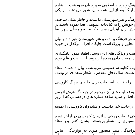
رهنگ و ارشاد اسلامی شهرستان مرودشت با اشاره
 کاووسی در سال 81، بیان داشت: خرسندم از اینکه بعد از این همه سال، شهر مرودشت از یکی
فرهنگ و هنر شهرستان دانست و خاطرنشان ساخت:
م خویش را به کتابخانه عمومی اهدا نموده باشند در
برای اهدای زمین به کتابخانه و مصلی شهر ایفا
ر فرهنگ و ادب و هنر شهرستان خبر داد و بیان
لیل و بزرگداشت جایگاه افراد اثرگذار در حوزه
 و ویژگی های این روستا، اظهار نمود: نامگذاری
اهمیت دادن مردم این روستا، به ادب و علم بوده
یریت کتابخانه عمومی مرودشت بیان داشت: استاد
 و هشت سال دفاع مقدس، اشعار متعددی در وصف
.. را باقیات الصالحات برای خاندان بزرگ کاووسی
ه به فعالیت های آن مرحوم در جهت گسترش انجمن
فتاد و شاید شاهد ستاره های درخشانی که امروز
ز جانب خدا دانست و شادروان کاووسی را نمونه
خی تألمات روحی شادروان کاووسی در اواخر دوره
یاری از اشعار برجسته ایشان، کنار این استاد
وانندگی سید منصور میری به نوازندگی عباس