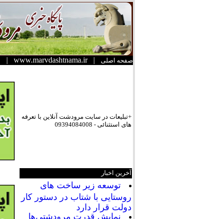
|
www.marvdashtnama.ir
|
صفحه اصلی
+تبلیعات در سایت مرودشت آنلاین با تعرفه
های استثنائی - 09394084008
آخرین اخبار
توسعه زیر ساخت های
روستایی با شتاب در دستور کار
دولت قرار دارد
نمایش قدرت مرودشتی‌ها