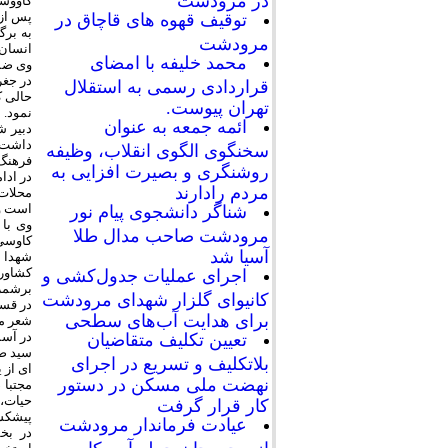
کاووسی
پس از 
توقیف قهوه های قاچاق در
مرودشت
انسان 
محمد خلیفه با امضای
وی ضمن
در جغر
قراردادی رسمی به استقلال
حالی ک
تهران پیوست.
نمود.
ائمه جمعه به عنوان
دبیر ش
داشت: 
سخنگوی الگوی انقلاب، وظیفه
فرهنگ 
روشنگری و بصیرت افزایی به
در ادا
مردم رادارند
محلات 
است و 
شناگر دانشجوی پیام نور
وی با 
مرودشت صاحب مدال طلا
کاوسی
آسیا شد
شهدا ب
کشاورز
اجرای عملیات جدول‌کشی و
برشمر
کانیوای گلزار شهدای مرودشت
در قسم
برای هدایت آب‌های سطحی
شعر مر
در آسم
تعیین تکلیف متقاضیان
سید صد
بلاتکلیف و تسریع در اجرای
ای از 
نهضت ملی مسکن در دستور
مجتبا 
حیات، 
کار قرار گرفت
پیشکس
عیادت فرماندار مرودشت
در بخ
از مجروحان حمله آمریکا به