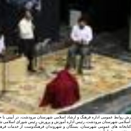
رش روابط عمومی اداره فرهنگ و ارشاد اسلامی شهرستان مرودشت، در آیینی با حض
اسلامی شهرستان مرودشت، رئیس اداره آموزش و پرورش، رئیس شورای اسلامی شهر
 کتابخانه های عمومی شهرستان، بستگان و شهروندان فرهنگدوست از خدمات فره