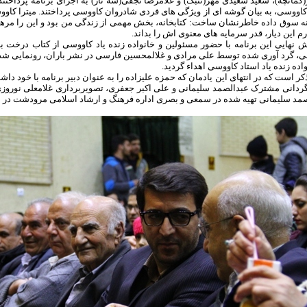
کمانچه)، سعید سعیدی مهر(تنبک) و غلامرضا نجفی(سه تار) به اجرای برنامه پرداخت
کاووسی، به بیان گوشه ای از ویژگی های فردی شادروان کاووسی پرداختند. میترا کاووسی
نه سوق داده خاطرنشان ساخت: کتابخانه، بخش مهمی از زندگی من بود و این را مره
رم این دیار، قدر سرمایه های معنوی اش را بداند.
 نهایی این برنامه با حضور مسئولین و خانواده زنده یاد کاووسی از کتاب درخت ب
، گرد آوری شده توسط علی مرادی و غلالمحسین فارسی در نشر باران، رونمایی شد 
واده زنده یاد استاد کاووسی اهداء گردید.
ذکر است که در انتهای این یادمان که حمزه علیزاده را به عنوان دبیر برنامه با خود دا
گردانی مشترک عبدالصمد سلیمانی و علی اکبر جعفری، تصویربرداری غلامعلی نوروزی
مد سلیمانی تهیه شده در سمعی و بصری اداره فرهنگ و ارشاد اسلامی مرودشت در ا