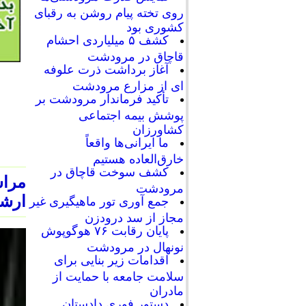
روی تخته پیام روشن به رقبای
کشوری بود
کشف ۵ میلیاردی احشام
قاچاق در مرودشت
آغاز برداشت ذرت علوفه
ای از مزارع مرودشت
تأکید فرماندار مرودشت بر
پوشش بیمه اجتماعی
کشاورزان
ما ایرانی‌ها واقعاً
خارق‌العاده هستیم
کشف سوخت قاچاق در
مراس
مرودشت
ارشا
جمع آوری تور ماهیگیری غیر
مجاز از سد درودزن
پایان رقابت‌ ۷۶ هوگوپوش
نونهال در مرودشت
اقدامات زیر بنایی برای
سلامت جامعه با حمایت از
مادران
دستور فوری دادستان