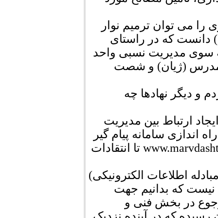
 را می توان ترمیم نوار
.) دانست که در راستای
به سوی مدیریت نسبی واحد
 مدرس (ژیان) و شصت
 و دیگر نهادها چه
جاد ارتباط بین مدیریت
ه اندازی سامانه پیام گیر
137 و سایت شهرداری با آدرس الکترونیک www.marvdashtcity.ir تا انتقادات
ادله اطلاعات الکترونیکی)
 نیست که بدانیم جهت
رجوع در بخش فنی و
رسیده که در آینده نزدیک