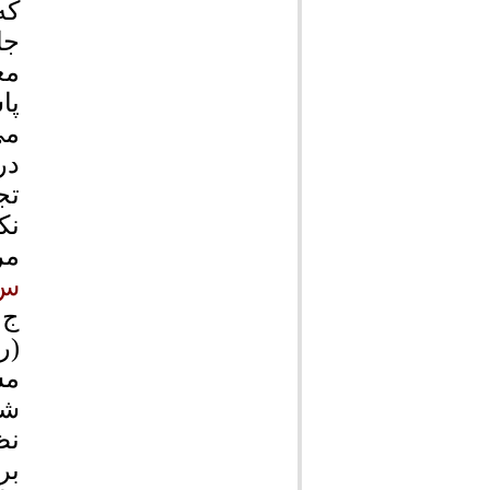
که
جا
مع
پا
می
در
تج
نک
مر
س:
ج:
(ر
مس
شه
نظ
بر