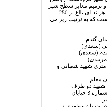
 ترمیم معابر سطح شهر
در سطح وسیع در ابتدا حدود 67 هزار متر مربع با هزینه ای بالغ بر 250
است که به ترتیب زیر می
ـ از ادامه روکش قبلی کمربندی تا روبه روی 20 متری شهید شعبانی و
بش خیابان مطهری در