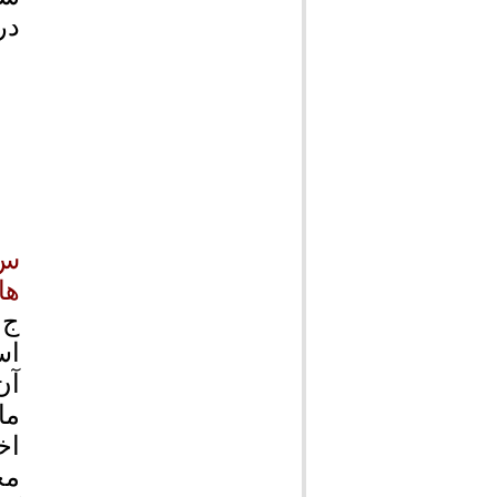
در
س:
ها
ج:
اس
آن
ما
اخ
مخ