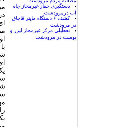
مطالبه مردم مرودشت
دستگیری حفار غیرمجاز چاه
آب درمرودشت
در
کشف ۶ دستگاه ماینر قاچاق
ای
در مرودشت
مر
تعطیلی مرکز غیرمجاز لیزر و
پوست در مرودشت
او
با
شو
ای
یک
سی
مه
را
یک
مص