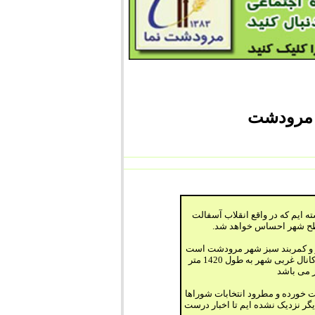
مه ای به مبلغ 819 میلیون تومان داشته ایم که در واقع انقلاب آسفالت
طح شهر احساس خواهد شد.
بز و کمربند سبز شهر مرودشت است
که حدود 34 هکتار را در بر می گیرد و هم چنین شروع عملیات لوله گذاری کانال غربی شهر به طول 1420 متر
ز می باشد
ت خورده و مطرود انتخابات شوراها
دیگر نزدیک نشده ایم تا اخبار درست