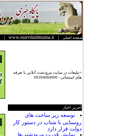
|
www.marvdashtnama.ir
|
صفحه اصلی
+تبلیعات در سایت مرودشت آنلاین با تعرفه
های استثنائی - 09394084008
آخرین اخبار
توسعه زیر ساخت های
روستایی با شتاب در دستور کار
دولت قرار دارد
نمایش قدرت مرودشتی‌ها