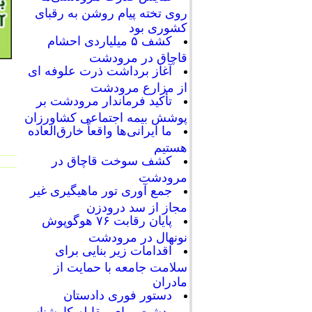
روی تخته پیام روشن به رقبای
کشوری بود
کشف ۵ میلیاردی احشام
قاچاق در مرودشت
آغاز برداشت ذرت علوفه ای
از مزارع مرودشت
تأکید فرماندار مرودشت بر
پوشش بیمه اجتماعی کشاورزان
ما ایرانی‌ها واقعاً خارق‌العاده
هستیم
کشف سوخت قاچاق در
مرودشت
جمع آوری تور ماهیگیری غیر
مجاز از سد درودزن
پایان رقابت‌ ۷۶ هوگوپوش
نونهال در مرودشت
اقدامات زیر بنایی برای
سلامت جامعه با حمایت از
مادران
دستور فوری دادستان
مرودشت برای مقابله کارشناسی