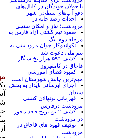
با جولان جوندگان در کانال‌های
دفع آب‌های سطحی شهر
احداث رصد خانه در
مرودشت؛ نیاز و امکان سنجی
صعود تیم کشتی آزاد فارس به
مرحله دوم لیگ
تکواندوکار جوان مرودشتی به
تیم ملی دعوت شد
کشف ۵۹۴ هزار نخ سیگار
قاچاق در کامفیروز
کمبود فضای آموزشی
مه
مهم‌ترین چالش شهرستان است
یک
اجرای آبرسانی پایدار به بخش
سیدان
آس
قهرمانی نونهالان کشتی
شه
مرودشت درفارس
خا
کشف ۲ تن برنج فاقد مجوز
پی
در مرودشت
توقیف قهوه های قاچاق در
مرودشت
می