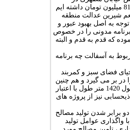
مرحله بعدی نیز با انعقاد تفاهم نامه ای به مبلغ 819 میلیون تومان داشته ایم
عم شیرین عدالت منطقه
جه به اصل بهبود عبور و
رنامه مدونی را در خصوص
ه که قدم به قدم و البته
وط به آسفالت چه برنامه
یای فضای سبز و کمربند
است که در حدود 34 هکتار را در بر می گیرد و هم چنین
شروع عملیات لوله گذاری کانال غربی شهر به طول 1420 متر طول با اعتبار
یحسابی نیز از پروژه های
و برابر شدن تولید مصالح
ا واگذاری عوامل تولید
ری، تامین مصالح مورد