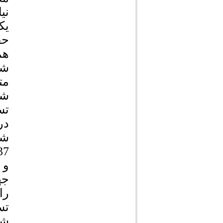
نی
یک
حف
هم
شه
مت
شو
تس
در
شه
و 
جه
را
تس
شه