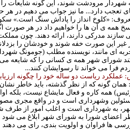
 شهردار مرودشت شوند، این گونه شایعات را د
ی تعجب دارد... ما نیز جواب می دهیم در هر ح
روف: «کلوخ انداز را پاداش سنگ است.» سکوت 
سخ همه ی آن ها را خواهیم داد در هر صورت اگ
 سازند مدرکی دارند، ارائه دهند. چون مملکت
 غیر این صورت خفه شوند و خودشان را بزدلا
ربه ای مانند، نویسنده مطلب (جومونگ شهردا
ند شورای شهر همه ی کسانی را که شایعه می 
دم فرا می خواند تا رسوایشان کنند...
 عملکرد ریاست دو ساله خود را چگونه ارزیاب
 همان گونه که از نظر گذشته، باید خاطر نشان
ئیس) همه کاره و فعال مایشاع نیست، بلکه اوا
ئولین وشهرداری است و در واقع مجری مصو
ر، به شهرداری است و اغلب امور از طرف شهرد
ر اعضای شورا به شورای شهر ابلاغ می شود 
رسی ها فراوان و اولویت بندی، رای می دهند