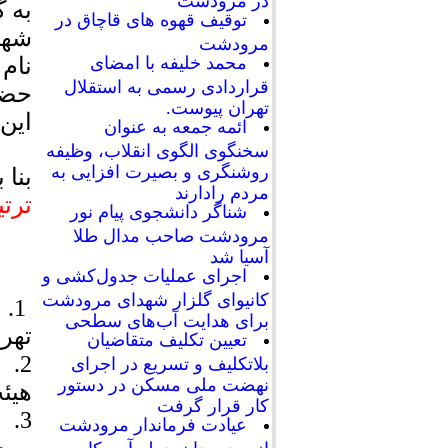
به 
توقیف قهوه های قاچاق در
شهر
مرودشت
محمد خلیفه با امضای
قراردادی رسمی به استقلال
حضو
تهران پیوست.
این 
ائمه جمعه به عنوان
سخنگوی الگوی انقلاب، وظیفه
روشنگری و بصیرت افزایی به
بنا 
مردم رادارند
ترت
شناگر دانشجوی پیام نور
مرودشت صاحب مدال طلا
آسیا شد
اجرای عملیات جدول‌کشی و
کانیوای گلزار شهدای مرودشت
1.
برای هدایت آب‌های سطحی
تهر
تعیین تکلیف متقاضیان
2.
بلاتکلیف و تسریع در اجرای
نهضت ملی مسکن در دستور
هیئ
کار قرار گرفت
3.
عیادت فرماندار مرودشت
از مجروحان حمله آمریکا به