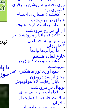
روی تخته پیام روشن به رقبای
کشوری بود
کشف ۵ میلیاردی احشام
قاچاق در مرودشت
آغاز برداشت ذرت علوفه
ای از مزارع مرودشت
تأکید فرماندار مرودشت بر
پوشش بیمه اجتماعی
کشاورزان
ما ایرانی‌ها واقعاً
خارق‌العاده هستیم
کشف سوخت قاچاق در
مرودشت
جمع آوری تور ماهیگیری غیر
حوزه
مجاز از سد درودزن
پایان رقابت‌ ۷۶ هوگوپوش
نونهال در مرودشت
اقدامات زیر بنایی برای
سلامت جامعه با حمایت از
مادران
دستور فوری دادستان