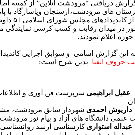
گزارش دریافتی “مرودشت آنلاین” از کمیته اطل
ستان های مرودشت،ارسنجان وپاسارگاد با پایا
نام از کان
ر در میدان رقابت و کسب کرسی نمایندگی 
حوزه اعلام نمودند.
به این گزارش اسامی و سوابق اجرایی کاندیداه
یب حروف الفبا
بدین شرح است:
عقیل ابراهیمی
سرپرست فن آوری و اطلاعات
ان
داریوش احمدی
شهردار سابق مرودشت، مشاو
ت علمی دانشگاه های آزاد و پیام نور مرودشت
عبداله استواری
کارشناسی ارشد روانشناسی 