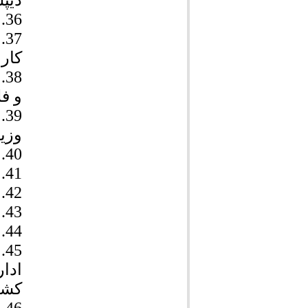
دیپ
36.
37.
کار
38.
و ف
39.
وزی
40.
41.
42.
43.
44.
45.
ادا
کشو