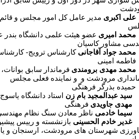
س شواری شهر در دور اول و رییس سابق ادرا
دشت
علی اکبری
مدیر عامل کل امور مجلس و قائم 
لس
محمد امیری
عضو هیئت علمی دانشگاه بندر 
دسی مشاور کاسیان
محمد جواد آقاجانی
کارشناس ترویج- کارشنا
محمد مهدی برومندی
فرماندار سابق بوانات،
انداری مرودشت و و نماینده فعلی مجلس
سید عبدالمجید بام زن
استاد دانشگاه یاسوج
مهدی جاویدی
فرهنگی
سیما خادمی
ناظر معادن سنگ نظام مهندسی
غدیر خادم الحسینی
بازنشسته و رییس پیشی
ورزی شهرستان های مرودشت، ارسنجان و یاس