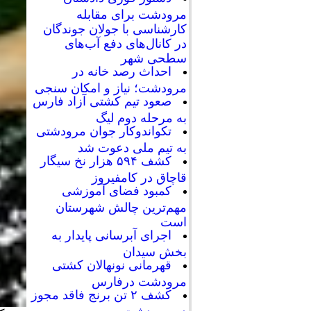
مرودشت برای مقابله
کارشناسی با جولان جوندگان
در کانال‌های دفع آب‌های
سطحی شهر
احداث رصد خانه در
مرودشت؛ نیاز و امکان سنجی
صعود تیم کشتی آزاد فارس
به مرحله دوم لیگ
تکواندوکار جوان مرودشتی
به تیم ملی دعوت شد
کشف ۵۹۴ هزار نخ سیگار
قاچاق در کامفیروز
کمبود فضای آموزشی
مهم‌ترین چالش شهرستان
است
اجرای آبرسانی پایدار به
بخش سیدان
قهرمانی نونهالان کشتی
مرودشت درفارس
کشف ۲ تن برنج فاقد مجوز
در مرودشت