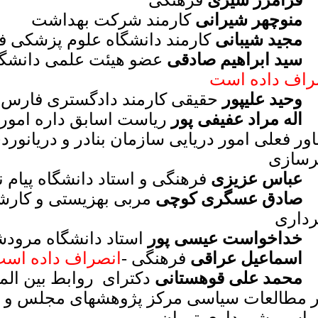
فرامرز شیری
فرهنگی
منوچهر شیرانی
کارمند شرکت بهداشت
مجید شیبانی
کارمند دانشگاه علوم پزشکی ف
سید ابراهیم صادقی
عضو هیئت علمی دانشگ
راف داده است
وحید علیپور
حقیقی کارمند دادگستری فارس
اله مراد عفیفی پور
ریاست اسابق داره امور 
ر فعلی امور دریایی سازمان بنادر و دریانورد
سازی
عباس عزیزی
فرهنگی و استاد دانشگاه پیام ن
صادق عسگری کوچی
مربی بهزیستی و کارش
داری
خداخواست عیسی پور
استاد دانشگاه مرود
اسماعیل عراقی
فرهنگی -
انصراف داده اس
محمد علی قوهستانی
دکترای روابط بین ال
ر مطالعات سیاسی مرکز پژوهشهای مجلس و دب