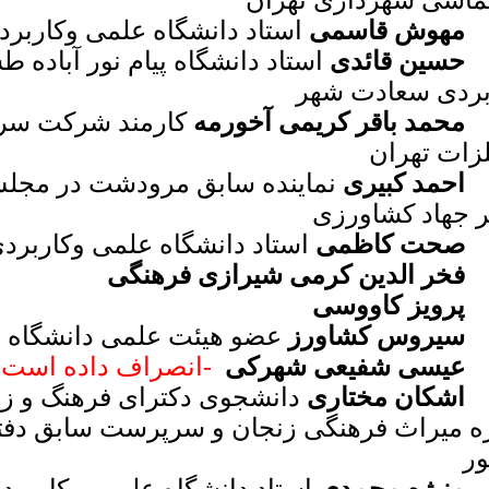
لماسی شهرداری تهران
مهوش قاسمی
استاد دانشگاه علمی وکاربر
حسین قائدی
استاد دانشگاه پیام نور آباده
بردی سعادت شهر
محمد باقر کریمی آخورمه
کارمند شرکت سرم
لزات تهران
احمد کبیری
نماینده سابق مرودشت در مجلس
ر جهاد کشاورزی
صحت کاظمی
استاد دانشگاه علمی وکاربر
فخر الدین کرمی شیرازی فرهنگی
پرویز کاووسی
سیروس کشاورز
عضو هیئت علمی دانشگاه 
عیسی شفیعی شهرکی
-انصراف داده است
اشکان مختاری
دانشجوی دکترای فرهنگ و زبا
ره میراث فرهنگی زنجان و سرپرست سابق دفت
ر