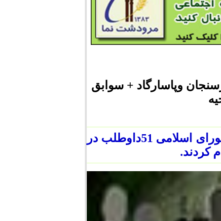
ت،ارسنجان وپاسارگاد + سوابق
یه
با پایان نام نویسی از داوطلبان نمایندگی مجلس شورای اسلامی 51داوطلب در
 کردند.