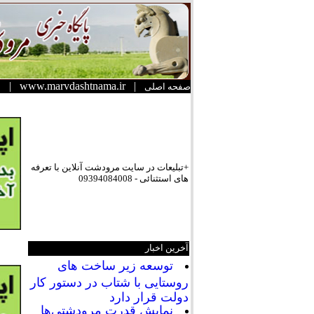
|
www.marvdashtnama.ir
|
صفحه اصلی
+تبلیعات در سایت مرودشت آنلاین با تعرفه
های استثنائی - 09394084008
آخرین اخبار
توسعه زیر ساخت های
روستایی با شتاب در دستور کار
دولت قرار دارد
نمایش قدرت مرودشتی‌ها