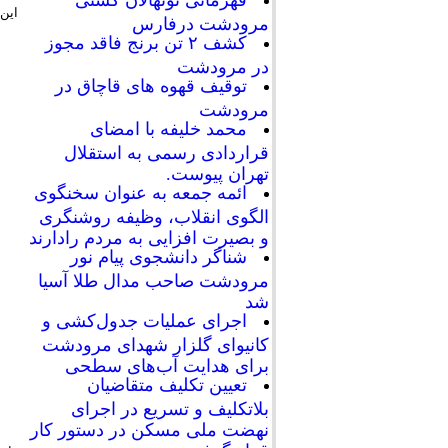
قهرمانی نونهالان کشتی
این
مرودشت درفارس
کشف ۲ تن برنج فاقد مجوز
در مرودشت
توقیف قهوه های قاچاق در
مرودشت
محمد خلیفه با امضای
قراردادی رسمی به استقلال
تهران پیوست.
ائمه جمعه به عنوان سخنگوی
الگوی انقلاب، وظیفه روشنگری
و بصیرت افزایی به مردم رادارند
شناگر دانشجوی پیام نور
مرودشت صاحب مدال طلا آسیا
شد
اجرای عملیات جدول‌کشی و
کانیوای گلزار شهدای مرودشت
برای هدایت آب‌های سطحی
تعیین تکلیف متقاضیان
بلاتکلیف و تسریع در اجرای
نهضت ملی مسکن در دستور کار