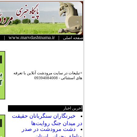
|
www.marvdashtnama.ir
|
صفحه اصلی
+تبلیعات در سایت مرودشت آنلاین با تعرفه
های استثنائی - 09394084008
آخرین اخبار
خبرنگاران سنگربانان حقیقت
در میدان جنگ روایت‌ها
دشت مرودشت در صدر
مناطق بحرانی استان