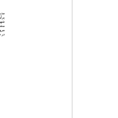
مدی
پرآ
شهر
مشا
مرو
در د