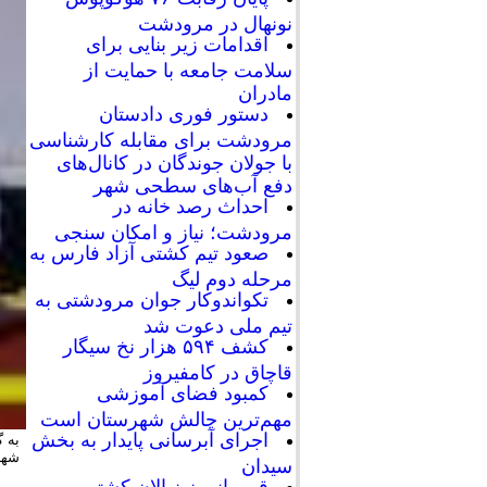
نونهال در مرودشت
اقدامات زیر بنایی برای
سلامت جامعه با حمایت از
مادران
دستور فوری دادستان
مرودشت برای مقابله کارشناسی
با جولان جوندگان در کانال‌های
دفع آب‌های سطحی شهر
احداث رصد خانه در
مرودشت؛ نیاز و امکان سنجی
صعود تیم کشتی آزاد فارس به
مرحله دوم لیگ
تکواندوکار جوان مرودشتی به
تیم ملی دعوت شد
کشف ۵۹۴ هزار نخ سیگار
قاچاق در کامفیروز
کمبود فضای آموزشی
مهم‌ترین چالش شهرستان است
اجرای آبرسانی پایدار به بخش
به 
شهرس
سیدان