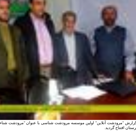
گزارش "مرودشت آنلاین" اولین موسسه مرودشت شناسی با عنوان "مرودشت شناخت
تان افتتاح گردید.