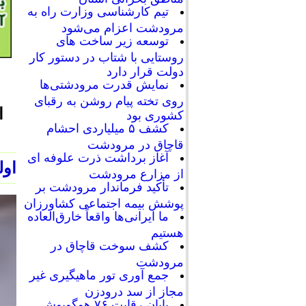
تیم کارشناسی وزارت راه به
مرودشت اعزام می‌شود
توسعه زیر ساخت های
روستایی با شتاب در دستور کار
دولت قرار دارد
نمایش قدرت مرودشتی‌ها
روی تخته پیام روشن به رقبای
ا
کشوری بود
کشف ۵ میلیاردی احشام
قاچاق در مرودشت
آغاز برداشت ذرت علوفه ای
اول
از مزارع مرودشت
تأکید فرماندار مرودشت بر
پوشش بیمه اجتماعی کشاورزان
ما ایرانی‌ها واقعاً خارق‌العاده
هستیم
کشف سوخت قاچاق در
مرودشت
جمع آوری تور ماهیگیری غیر
مجاز از سد درودزن
پایان رقابت‌ ۷۶ هوگوپوش