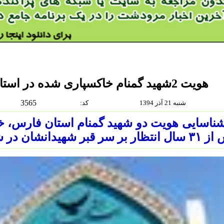
هویت 2شهید گمنام خاکسپاری شده در استان فارس شناسایی شد
3565
شنبه 21 آذر 1394
:كد
شناسایی هویت دو شهید گمنام استان فارس، خا
سر قبر شهیدانشان در شهر زرقان حضور یافتند.