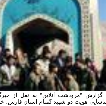
 گزارش "مرودشت آنلاین" به نقل از خبرگز
اسایی هویت دو شهید گمنام استان فارس، خان