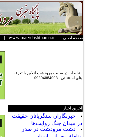
|
www.marvdashtnama.ir
|
صفحه اصلی
+تبلیعات در سایت مرودشت آنلاین با تعرفه
های استثنائی - 09394084008
آخرین اخبار
خبرنگاران سنگربانان حقیقت
در میدان جنگ روایت‌ها
دشت مرودشت در صدر
مناطق بحرانی استان