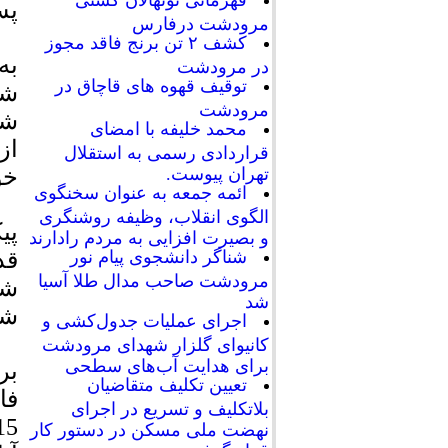
قهرمانی نونهالان کشتی
پس از 31 سال انتظ
مرودشت درفارس
کشف ۲ تن برنج فاقد مجوز
به
در مرودشت
توقیف قهوه های قاچاق در
شه
مرودشت
شه
محمد خلیفه با امضای
از
قراردادی رسمی به استقلال
خو
تهران پیوست.
ائمه جمعه به عنوان سخنگوی
الگوی انقلاب، وظیفه روشنگری
و بصیرت افزایی به مردم رادارند
شناگر دانشجوی پیام نور
مرودشت صاحب مدال طلا آسیا
شد
شه
اجرای عملیات جدول‌کشی و
کانیوای گلزار شهدای مرودشت
برای هدایت آب‌های سطحی
بر
تعیین تکلیف متقاضیان
فا
بلاتکلیف و تسریع در اجرای
نهضت ملی مسکن در دستور کار