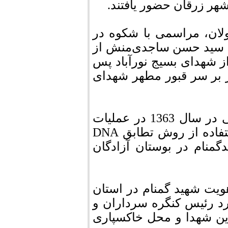
لان، مراسمی با شکوه در
ن سید حسن ساجدی‌منش از
 شهدای بسیج نورآباد پس
 بر سر قبور مطهر شهدای
پیکر مطهر این شهدا که در سن 15 و 17 سالگی در سال 1363 در عملیات
قدس 3 به مقام رفیع شهادت نائل شده و با استفاده از روش تطابق DNA
1390 به عنوان شهیدگمنام در بوستان آزادگان
ویت شهید گمنام در استان
د رئیس کنگره سرداران و
این شهدا و محل خاکسپاری