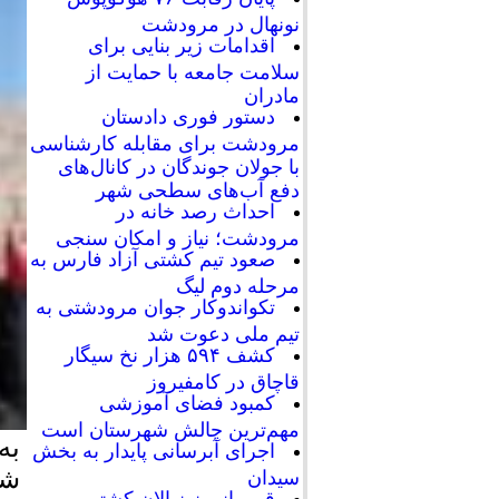
نونهال در مرودشت
اقدامات زیر بنایی برای
سلامت جامعه با حمایت از
مادران
دستور فوری دادستان
مرودشت برای مقابله کارشناسی
با جولان جوندگان در کانال‌های
دفع آب‌های سطحی شهر
احداث رصد خانه در
مرودشت؛ نیاز و امکان سنجی
صعود تیم کشتی آزاد فارس به
مرحله دوم لیگ
تکواندوکار جوان مرودشتی به
تیم ملی دعوت شد
کشف ۵۹۴ هزار نخ سیگار
قاچاق در کامفیروز
کمبود فضای آموزشی
مهم‌ترین چالش شهرستان است
به
اجرای آبرسانی پایدار به بخش
شن
سیدان