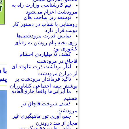
تیم کارشناسی وزارت راه به
مرودشت اعزام می‌شود
توسعه زیر ساخت های
روستایی با شتاب در دستور کار
دولت قرار دارد
نمایش قدرت مرودشتی‌ها
روی تخته پیام روشن به رقبای
کشوری بود
کشف ۵ میلیاردی احشام
قاچاق در مرودشت
آغاز برداشت ذرت علوفه ای
با 
از مزارع مرودشت
پس از ۳۱ سال انتظار بر 
تأکید فرماندار مرودشت بر
پوشش بیمه اجتماعی کشاورزان
ما ایرانی‌ها واقعاً خارق‌العاده
هستیم
کشف سوخت قاچاق در
مرودشت
جمع آوری تور ماهیگیری غیر
مجاز از سد درودزن
پایان رقابت‌ ۷۶ هوگوپوش