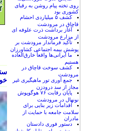
روی تخته پیام روشن به رقبای
کشوری بود
کشف ۵ میلیاردی احشام
قاچاق در مرودشت
آغاز برداشت ذرت علوفه ای
از مزارع مرودشت
تأکید فرماندار مرودشت بر
پوشش بیمه اجتماعی کشاورزان
ما ایرانی‌ها واقعاً خارق‌العاده
هستیم
کشف سوخت قاچاق در
ستا
مرودشت
خوا
جمع آوری تور ماهیگیری غیر
مجاز از سد درودزن
پایان رقابت‌ ۷۶ هوگوپوش
نونهال در مرودشت
اقدامات زیر بنایی برای
سلامت جامعه با حمایت از
مادران
دستور فوری دادستان
مرودشت برای مقابله کارشناسی