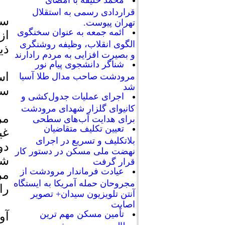
محمد خلیفه با امضای
قراردادی رسمی به استقلال
ست
تهران پیوست.
ائمه جمعه به عنوان سخنگوی
از
الگوی انقلاب، وظیفه روشنگری
ذی
و بصیرت افزایی به مردم رادارند
شناگر دانشجوی پیام نور
اس
مرودشت صاحب مدال طلا آسیا
شد
سل
اجرای عملیات جدول‌کشی و
کانیوای گلزار شهدای مرودشت
مر
برای هدایت آب‌های سطحی
تعیین تکلیف متقاضیان
غی
بلاتکلیف و تسریع در اجرای
دو
نهضت ملی مسکن در دستور کار
شه
قرار گرفت
عیادت فرماندار مرودشت از
مر
مجروحان حمله آمریکا به ایستگاه
را
آنتن تلویزیون سیدان+ تصویر
اصابت
تأمین مسکن مهم ترین
آو