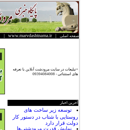
|
www.marvdashtnama.ir
|
صفحه اصلی
+تبلیعات در سایت مرودشت آنلاین با تعرفه
های استثنائی - 09394084008
آخرین اخبار
توسعه زیر ساخت های
روستایی با شتاب در دستور کار
دولت قرار دارد
نمایش قدرت مرودشتی‌ها