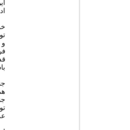
ای
اد
خو
تو
و 
فر
قد
با
جن
هم
جن
تو
عد