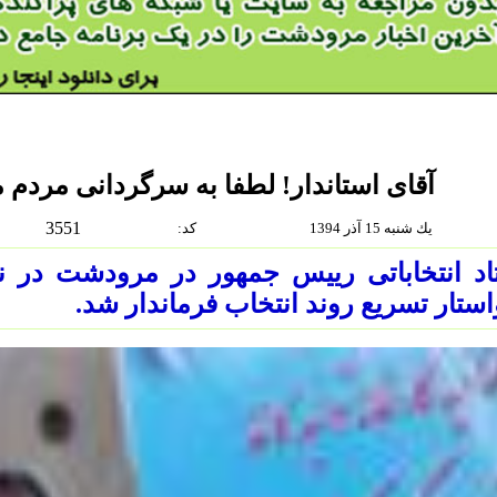
آقای استاندار! لطفا به سرگردانی مردم 
3551
يك شنبه 15 آذر 1394
:كد
د انتخاباتی رییس جمهور در مرودشت در نا
ستار تسریع روند انتخاب فرماندار شد.