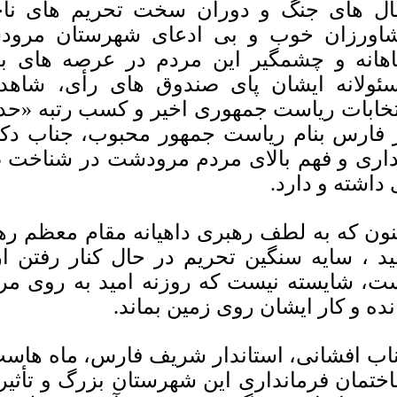
ل های جنگ و دوران سخت تحریم های ناج
اورزان خوب و بی ادعای شهرستان مرود
اهانه و چشمگیر این مردم در عرصه های ب
ئولانه ایشان پای صندوق های رأی، شاهد
تخابات ریاست جمهوری اخیر و کسب رتبه «حدا
 فارس بنام ریاست جمهور محبوب، جناب دک
داری و فهم بالای مردم مرودشت در شناخت
 داشته و دارد.
نون که به لطف رهبری داهیانه مقام معظم رهب
ید ، سایه سنگین تحریم در حال کنار رفتن ا
ت، شایسته نیست که روزنه امید به روی مر
نده و کار ایشان روی زمین بماند.
اب افشانی، استاندار شریف فارس، ماه هاست
ختمان فرمانداری این شهرستان بزرگ و تأثیر 