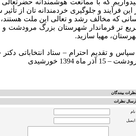
یدواریم که با ممانعت هوشمندانه حضرتعالی ا
 این فرآیند و جلوگیری خردمندانه تان از تأثی
انی که مخالف رشد و تعالی این ملت هستند، ز
یع تر فرماندار شهرستان بزرگ مرودشت و خ
رستان، مهیا سازید.
 سپاس و تقدیم احترام – ستاد انتخاباتی دکت
ت – 15 آذر ماه 1394 خورشیدی
ظرات بینندگان
رسال نظرات
نام
ایمیل