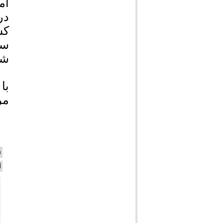
ام
در
کس
سر
شه
با
مرودش
ن
ا