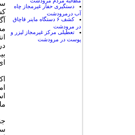
مطالبه مردم مرودشت
سا
دستگیری حفار غیرمجاز چاه
کش
آب درمرودشت
آگ
کشف ۶ دستگاه ماینر قاچاق
در مرودشت
مس
تعطیلی مرکز غیرمجاز لیزر و
ان
پوست در مرودشت
در
بی
ای
اک
ام
اس
ما
جن
سا